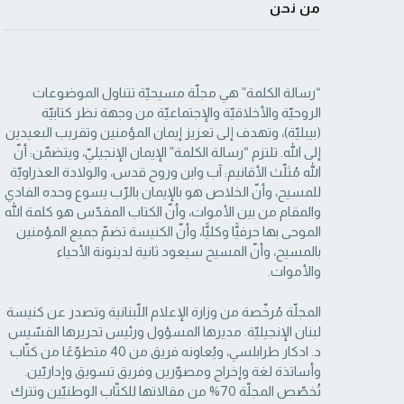
من نحن
“رسالة الكلمة” هي مجلّة مسيحيّة تتناول الموضوعات
الروحيّة والأخلاقيّة والإجتماعيّة من ‏وجهة نظر كتابيّة
(بيبليّة)، وتهدف إلى تعزيز إيمان المؤمنين وتقريب البعيدين
إلى الله. تلتزم “رسالة ‏الكلمة” الإيمان الإنجيليّ، ويتضمّن: أنّ
الله مُثلّث الأقانيم: آب وابن وروح قدس، والولادة العذراويّة
‏للمسيح، وأنّ الخلاص هو بالإيمان بالرّب يسوع وحده الفادي
والمقام من بين الأموات، وأنّ الكتاب ‏المقدّس هو كلمة الله
الموحى بها حرفيًّا وكليًّا، وأنّ الكنيسة تضمّ جميع المؤمنين
بالمسيح، وأنّ المسيح ‏سيعود ثانية لدينونة الأحياء
والأموات. ‏
المجلّة مُرخّصة من وزارة الإعلام اللّبنانية وتصدر عن كنيسة
لبنان الإنجيليّة. مديرها المسؤول ‏ورئيس تحريرها القسّيس
د. ادكار طرابلسي، ويُعاونه فريق من 40 متطوّعًا من كتّاب
وأساتذة لغة ‏وإخراج ومصوّرين وفريق تسويق وإداريّين.
تُخصّص المجلّة 70% من مقالاتها للكتّاب الوطنيّين ‏وتترك