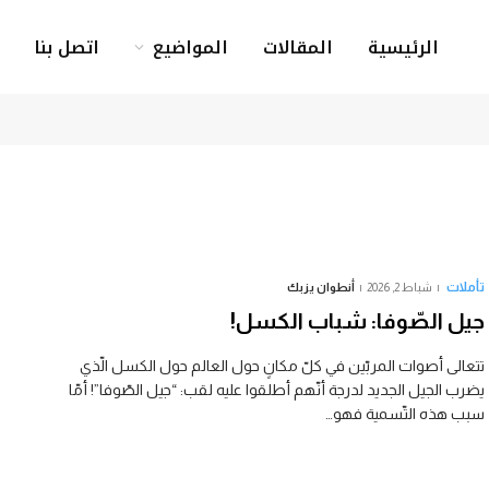
الرئيسية
المقالات
المواضيع
اتصل بنا
تأملات
شباط 2, 2026
أنطوان يزبك
جيل الصّوفا: شباب الكسل!
تتعالى أصوات المربّين في كلّ مكانٍ حول العالم حول الكسل الّذي
يضرب الجيل الجديد لدرجة أنّهم أطلقوا عليه لقب: “جيل الصّوفا”! أمّا
سبب هذه التّسمية فهو…