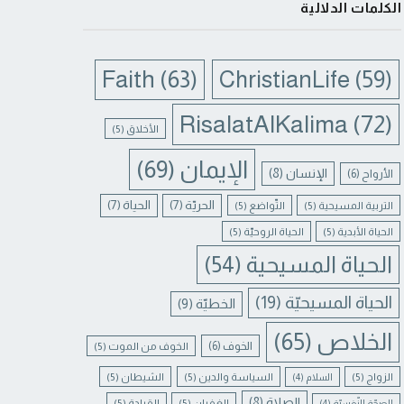
الكلمات الدلالية
Faith
(63)
ChristianLife
(59)
RisalatAlKalima
(72)
الأخلاق
(5)
الإيمان
(69)
الإنسان
(8)
الأرواح
(6)
الحريّة
(7)
الحياة
(7)
التربية المسيحية
(5)
التّواضع
(5)
الحياة الأبدية
(5)
الحياة الروحيّة
(5)
الحياة المسيحية
(54)
الحياة المسيحيّة
(19)
الخطيّة
(9)
الخلاص
(65)
الخوف
(6)
الخوف من الموت
(5)
الزواج
(5)
السياسة والدين
(5)
الشيطان
(5)
السلام
(4)
الصلاة
(8)
الغفران
(5)
القيادة
(5)
الصحّة النّفسيّة
(4)