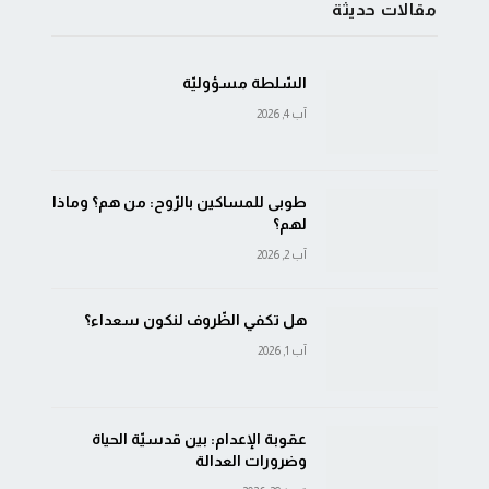
مقالات حديثة
السّلطة مسؤوليّة
آب 4, 2026
طوبى للمساكين بالرّوح: من هم؟ وماذا
لهم؟
آب 2, 2026
هل تكفي الظّروف لنكون سعداء؟
آب 1, 2026
عقوبة الإعدام: بين قدسيّة الحياة
وضرورات العدالة