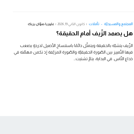
المجتمع والمسيحيّة
تأملات
كانون الثاني 19, 2026
غلوريا صوّان يزبك
هل يصمد الزّيف أمام الحقيقة؟
الزّيف يتشبّه بالحقيقة ويتمثّل دائمًا باستنساخ الأصيل لدرجةٍ يصعب
فيها التّمييز بين الصّورة الحقيقيّة والصّورة المزيّفة إذ تكمن مهمّته في
خداع النّاس. في البداية، يتمّ تشتيت…