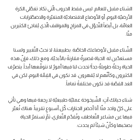
الشتاء مقبل للعالم. ليس فقط الحروب الّتي تكاد تغطّي الكرة
الأرضيّة اليوم، أو الأوضاع الاقتصاديّة المتغيّرة والاضطّرابات
العامّة، بل أيضاً التّحوّل في المزاج والمواقف الّذي يُفاجئ الكثيرين
منّا.
الشّتاء مقبل لأوضاعك الخاصّة. بطبيعتنا، لا نحبّ التّغيير ولسنا
مستعدّين له. الحياة قصيرةٌ مقارنةً بالأبديّة، ومع ذلك، فإنّ هذه
الحياة رحلةٌ طويلةٌ جداً! تحدث لنا فيها أمورٌ لا نتوقّعها أبداً. يتصرّف
الكثيرون وكأنّهم لا يُقهرون. قد نكون في القِمّة اليوم، لكن في
الغد القصّة قد تكون مختلفةً تماماً.
شتاء حياتك آتٍ. الشّيخوخة عمليّة طبيعيّة لا رجعة فيها وهي تأتي
على كلّ واحد منّا. أنا أحضر الجنازات كّل أسبوعٍ تقريباً. هناك نُعبّر
فيها عن مشاعر التّعاطف، ونُقدّم التّعازي، ثمّ تستمرّ الحياة
بصخبها وكأنّ شيئاً لم يحدث.