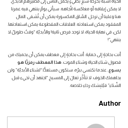
الحياة أشبه بحركة سيرٍ بطيءٍ يحمل النّاس إلى مصيرهم الأبديّ.
لا يمكن إيقافه أو معاكسة اتّجاهه. سيأتي يومٌ ينتهي فيه عمرنا
هنا وعلينا أن نرحل. السّاق المكسورة يمكن أن تُشفى. المال
المفقود يمكن استعادته. العلاقات المقطوعة يمكن استعادتها.
لكن، في نهاية الحياة، لا توجد فرص ثانية! والأبديّة “وقتٌ طويلٌ لا
ينتهي”!
أنت بحاجةٍ إلى حماية. أنت بحاجةٍ إلى معطف يمكن أن يحميك من
فصول شتاء الحياة وشتاء الموت.
هذا المعطف رمزيًّا هو
يسوع.
عندما تكتسي ببرّه، ستكون مستعدًّا “لشتاء الأبديّة” ولن
يداهمك الخوف. لا تتأخّر تعالَ إلى المسيح “اجتهد أن تجيء قبل
الشّتاء” فيُلبِسَك رداء خلاصه.
Author