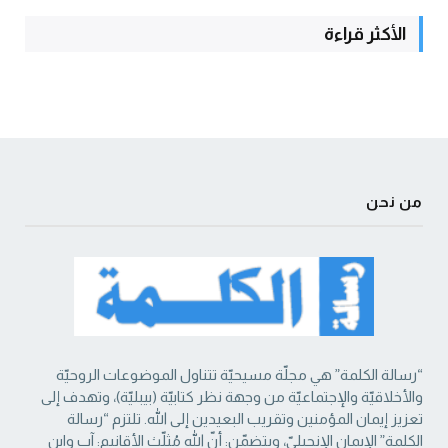
الأكثر قراءة
من نحن
“رسالة الكلمة” هي مجلّة مسيحيّة تتناول الموضوعات الروحيّة
والأخلاقيّة والإجتماعيّة من ‏وجهة نظر كتابيّة (بيبليّة)، وتهدف إلى
تعزيز إيمان المؤمنين وتقريب البعيدين إلى الله. تلتزم “رسالة
‏الكلمة” الإيمان الإنجيليّ، ويتضمّن: أنّ الله مُثلّث الأقانيم: آب وابن