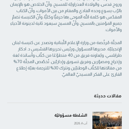
وروح قدس، والولادة العذراويّة ‏للمسيح، وأنّ الخلاص هو بالإيمان
بالرّب يسوع وحده الفادي والمقام من بين الأموات، وأنّ الكتاب
‏المقدّس هو كلمة الله الموحى بها حرفيًّا وكليًّا، وأنّ الكنيسة تضمّ
جميع المؤمنين بالمسيح، وأنّ المسيح ‏سيعود ثانية لدينونة الأحياء
والأموات. ‏
المجلّة مُرخّصة من وزارة الإعلام اللّبنانية وتصدر عن كنيسة لبنان
الإنجيليّة. مديرها المسؤول ‏ورئيس تحريرها القسّيس د. ادكار
طرابلسي، ويُعاونه فريق من 40 متطوّعًا من كتّاب وأساتذة لغة
‏وإخراج ومصوّرين وفريق تسويق وإداريّين. تُخصّص المجلّة 70%
من مقالاتها للكتّاب الوطنيّين ‏وتترك 30% للترجمة بغيّة إطلاع
القارئ على الفكر المسيحيّ العالميّ.‏
مقالات حديثة
السّلطة مسؤوليّة
آب 4, 2026