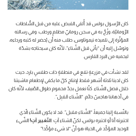
كان الرّسول بولس قد أُلقي القبض عليه من قبل السُّلطات
الرّومانيّة، وزُجَّ به في سجن رومانيّ مظلمٍ ورطب. وفي رسالته
المؤثّرة إلى تلميذه تيموثاوس، طلب منه أن يُحضر له كتبه ورداءه،
وتوسّل إليه أن “يأتي قبل الشّتاء”، لأنّه كان سيحتاجه بشدّة
ليحميه من البرد القارس.
لقد نشأت في مزرعةٍ تقع في منطقةٍ ذات طقسٍ بارد، حيث
كان لدينا ثلاثة أشهر فقط لإنتاج كلّ ما يكفي لإطعام ماشيتنا
خلال فصل الشّتاء. كنّا نعمل بجدّ محموم طوال الصّيف، لأنّه كان
في أذهاننا هاجسٌ دائم: “الشّتاء مُقبِل”.
بالنّسبة إلينا جميعاً، “الشّتاء مقبل”. قد لا يكون الشّتاء الّذي
اختبرته أنا أو اختبره بولس، لكنّ الشتاء آتٍ.
التّغيير آتٍ
!
الشّيء
الوحيد المؤكّد في الحياة هو أنّ “لا شيء مؤكّد!”