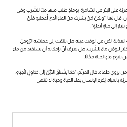
 على البئر في السّامرة. يومئذٍ طلب منها ماءً للشّرب وفي
قال لها: “ولكنْ مَنْ يشربُ منْ الماءِ الّذي أُعطيهِ فلَنْ
نبعُ إلى حياةٍ أبديّةٍ”.
ياه العذبة، لكن في الوقت عينه هل يلتفت إلى عطشه الرّوحيّ
لكثير ليؤمّن ماءً للشّرب، هل يعرف أنّ بإمكانه أن يستفيد من ماء
بوعِ ماءِ الحياةِ مجَّانًا.”
أه. قال المرنّم: “كَمَا يَشْتَاقُ الأيَّلُ إِلَى جَدَاوِلِ الْمِيَاهِ،
البشريّة بالمياه، يُكرم الإنسان بماء الحياة وحياة لا تنتهي.