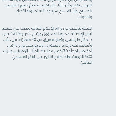
الموحى بها حرفيًّا وكليًّا، وأنّ الكنيسة تضمّ جميع المؤمنين
بالمسيح، وأنّ المسيح ‏سيعود ثانية لدينونة الأحياء
والأموات. ‏
المجلّة مُرخّصة من وزارة الإعلام اللّبنانية وتصدر عن كنيسة
لبنان الإنجيليّة. مديرها المسؤول ‏ورئيس تحريرها القسّيس
د. ادكار طرابلسي، ويُعاونه فريق من 40 متطوّعًا من كتّاب
وأساتذة لغة ‏وإخراج ومصوّرين وفريق تسويق وإداريّين.
تُخصّص المجلّة 70% من مقالاتها للكتّاب الوطنيّين ‏وتترك
30% للترجمة بغيّة إطلاع القارئ على الفكر المسيحيّ
العالميّ.‏