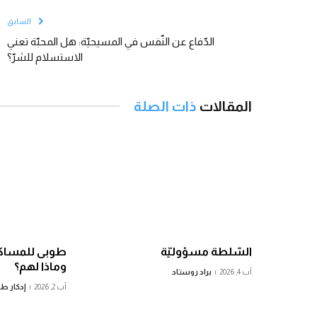
السابق
الدّفاع عن النّفس في المسيحيّة: هل المحبّة تعني
الاستسلام للشرّ؟
المقالات
ذات الصلة
السّلطة مسؤوليّة
طوبى للمساكي
وماذا لهم؟
آب 4, 2026
براد روستاد
آب 2, 2026
إدكار ط