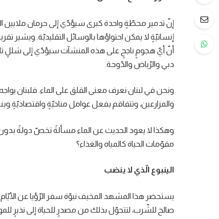
إنّ تدمير محطّةٍ واحدة كبرى سيؤدّي إلى حرمان ملايين ا
إنسانيّةٍ لا يمكن احتواؤها بالوسائل التقليديّة. ويشير
أنّ أيّ هجومٍ ناجحٍ على هذه المنشآت سيؤدّي إلى شللٍ تام
دبي والرّياض والدّوحة.
ونحن في لبنان نعرف معنى القلق على الماء. فلبنان يواجه أزم
والمزارعين، وتتفاقم بفعل عوامل مناخيّةٍ واقتصاديّةٍ وبنيةٍ
وهكذا لا يعود الحديث عن الماء مسألةً تخصّ دولةً بدون
مقوّمات الحياة كالمياه والغذاء؟
الينبوع الّذي لا ينضب
يستحضر هذا المشهد المخيف نبوّة سفر الرّؤيا عن الأيّام ا
صالح للشّرب، لتتحوّل بذلك من مصدرٍ للحياة إلى نذيرٍ للموت. (رؤي