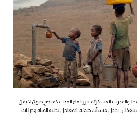
فط والقدرات العسكريّة، يبرز الماء العذب كعنصرٍ حيويّ لا يقلّ
بعدًا أن تدخل منشآت حيويّة، كمعامل تحلية المياه وخزانات