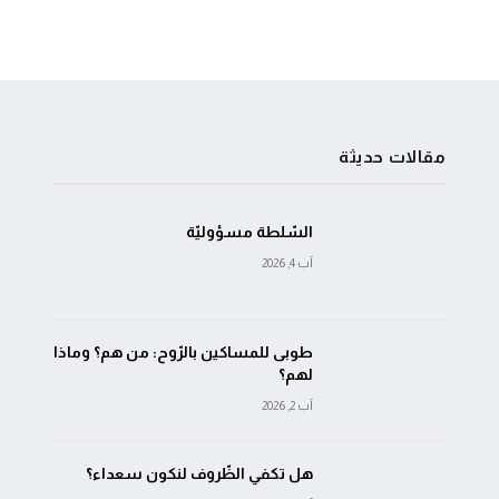
مقالات حديثة
السّلطة مسؤوليّة
آب 4, 2026
طوبى للمساكين بالرّوح: من هم؟ وماذا
لهم؟
آب 2, 2026
هل تكفي الظّروف لنكون سعداء؟