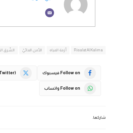
RisalatAlKalima
أزمة المياه
الأمن المائيّ
الشّرق ا
Follow on فيسبوك
Twitter)
Follow on واتساب
شاركها.