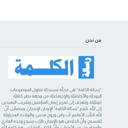
من نحن
“رسالة الكلمة” هي مجلّة مسيحيّة تتناول الموضوعات
الروحيّة والأخلاقيّة والإجتماعيّة من ‏وجهة نظر كتابيّة
(بيبليّة)، وتهدف إلى تعزيز إيمان المؤمنين وتقريب البعيدين
إلى الله. تلتزم “رسالة ‏الكلمة” الإيمان الإنجيليّ، ويتضمّن: أنّ
الله مُثلّث الأقانيم: آب وابن وروح قدس، والولادة العذراويّة
‏للمسيح، وأنّ الخلاص هو بالإيمان بالرّب يسوع وحده الفادي
والمقام من بين الأموات، وأنّ الكتاب ‏المقدّس هو كلمة الله