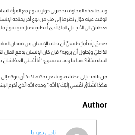
وسط هذه المخاوف يحضرني حوار يسوع مع المرأة السامريّة
الوقت عينه حوّل نظرها إلى ماءٍ من نوع آخر يحتاجه الإنسان. 
يعطشَ الى الأبدِ، بلِ الماءُ الّذي أُعطيهِ يصيرُ فيهِ ينبوعَ ماءٍ ي
صحيحٌ، إنّه أمرٌ طبيعيٌّ أن يخاف الإنسان من فقدان الم
الدّاخليّ ويُحاول أن يرويه؟ فإن كان الإنسان يدفع المال ا
الحياة مجّانًا؟ هذا ما وعد به يسوع: “أنا أُعْطي العَطْشانَ من ين
من يلتفت إلى عطشه، ويشعر بحدّته، لا بدّ أن يتوجّه إلى من يروي ظم
هكَذَا تَشْتَاقُ نَفْسِي إِلَيْكَ يَا اللهُ.” وحده الله الّذي أكرم 
Author
ناجي صوايا