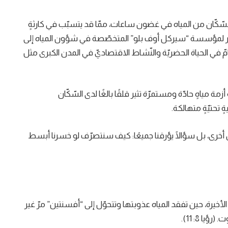
لسّكّان من المياه في غضون ساعات، ممّا قد يتسبّب في كارثةٍ
 تقرير لمؤسسة “سيركل أوف بلو” المتخصّصة في شؤون المياه إلى
ّ في الحياة الحضريّة والنّشاط الاقتصاديّ في المدن الكبرى مثل
ة مياهٍ حادّة ومستمرّة تثير قلقًا بالغًا لدى السّكّان
 تحتيّةٍ متهالكة.
 أخرى، بل سؤالًا يؤرقنا جميعًا: كيف سنتصرّف لو خسرنا أبسط
لأخيرة، حين تفقد المياه عذوبتها وتتحوّل إلى “أفسنتين” مرّ غير
ا 8: 11).