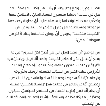
ننظر اليوم إلى واقع الحال ونسأل: أين هي الكنيسة المقدّسة؟
هل مَن يجدها؟ ولماذا استشرى الفساد الماليّ والأخلاقيّ فيها
وتحكّم بمفاصلها وقادتها وناسها فصارت أيّ محاولة لإصلاحها
مرفوضة ومستحيلة؟ هل ما زال هؤلاء الّذين يعترفون بأنّ
“الكنيسة مُقدّسة” يعرفون أنّ برهان قداستها يحتاج لأكثر من
slogan شفهيّ؟
من الواضح “أنّ محبّة المال الّتي هي أصلٌ لكلّ الشرور” هي ما
يمنع أيّ عمل جدّي لإصلاح الكنيسة. واضح أنّنا في زمن احتلّ فيه
تجّار الدّين والمستفيدون منهم، والضّعيفون أمامهم، المكانة
الأبرز في قيادة الكثير من الهيئات الكنسيّة الروحيّة والتّربويّة
والإجتماعيّة فأفسدوها، وحَمَوا الفساد والفاسدين فاستعصى
الإصلاح. أمّا من يُغامر في محاربة هذا “الفساد الكنسيّ” فعليه
أن يعلم أنّه كمن يُحارِب الفساد في المجتمع السياسيّ، سيكون
وحيدًا في معركة مكلفة، وسيتحمّل أشنع الحملات المُضادّة لثنيه
عن الإصلاح.