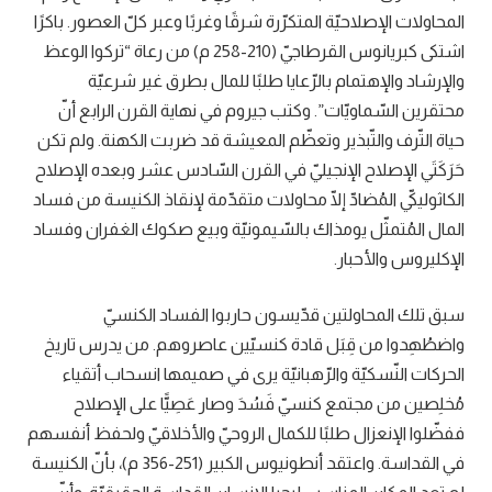
المحاولات الإصلاحيّة المتكرّرة شرقًا وغربًا وعبر كلّ العصور. باكرًا
اشتكى كبريانوس القرطاجيّ (210-258 م) من رعاة “تركوا الوعظ
والإرشاد والإهتمام بالرّعايا طلبًا للمال بطرق غير شرعيّة
محتقرين السّماويّات”. وكتب جيروم في نهاية القرن الرابع أنّ
حياة التّرف والتّبذير وتعظّم المعيشة قد ضربت الكهنة. ولم تكن
حَرَكَتَي الإصلاح الإنجيليّ في القرن السّادس عشر وبعده الإصلاح
الكاثوليكيّ المُضادّ إلّا محاولات متقدّمة لإنقاذ الكنيسة من فساد
المال المُتمثّل يومذاك بالسّيمونيّة وبيع صكوك الغفران وفساد
الإكليروس والأحبار.
سبق تلك المحاولتين قدّيسون حاربوا الفساد الكنسيّ
واضطُهِدوا من قِبَل قادة كنسيّين عاصروهم. من يدرس تاريخ
الحركات النّسكيّة والرّهبانيّة يرى في صميمها انسحاب أتقياء
مُخلِصين من مجتمع كنسيّ فَسُدَ وصار عَصِيًّا على الإصلاح
ففضّلوا الإنعزال طلبًا للكمال الروحيّ والأخلاقيّ ولحفظ أنفسهم
في القداسة. واعتقد أنطونيوس الكبير (251-356 م)، بأنّ الكنيسة