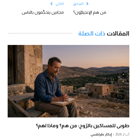
السابق
التالي
من هم الإنجيليّون؟
مجانين يتحكّمون بالناس
المقالات
ذات الصلة
طوبى للمساكين بالرّوح: من هم؟ وماذا لهم؟
آب 2, 2026
إدكار طرابلسي