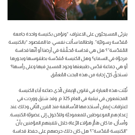
يتربّى المسيحيّون على الاعتراف: “ونؤمن بكنيسة واحدة جامعة
مُقدّسة رسوليّة”. ولطالما سألت نفسي: ما المقصود “بالكنيسة
المُقدّسة”؟ هل هي قداسة مُحقَّقَة في أرضنا أو أنّها قداسة
مرجوّة في السماء؟ وهل الكنيسة مُقدّسة بطقوسها وبدورها
أو هي جماعة قدّس طبيعتها وجود المسيح فيها وعلى رأسها؟
تستحقّ كلّ إجابة من هذه البحث المُعمّق.
ثُبِّتت هذه العبارة في قانون الإيمان الّذي صاغه آباء الكنيسة
المجتمعون في نيقية في العام 325 م. وقد سَبَقَ ووردت في
اعترافات إيمان أستخدمها الأساقفة منذ القرن الثّاني وذلك عند
إعدادِهم الموعوظين للمعموديّة وللدّخول إلى عضويّة الكنيسة.
وأسأل، ما كان هَمُّ هؤلاء الرّعاة خلال تلقينهم المؤمنين بأنّ
“الكنيسة مُقدّسة”؟ هل كان ذلك حرصهم على حفظ قداسة