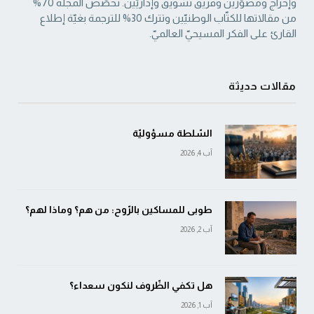
‏وإخراج ومصوّرين وفريق تسويق وإداريّين. تُخصّص المجلّة 70%
من مقالاتها للكتّاب الوطنيّين ‏وتترك 30% للترجمة بغيّة إطلاع
القارئ على الفكر المسيحيّ العالميّ.‏
مقالات حديثة
السّلطة مسؤوليّة
آب 4, 2026
طوبى للمساكين بالرّوح: من هم؟ وماذا لهم؟
آب 2, 2026
هل تكفي الظّروف لنكون سعداء؟
آب 1, 2026