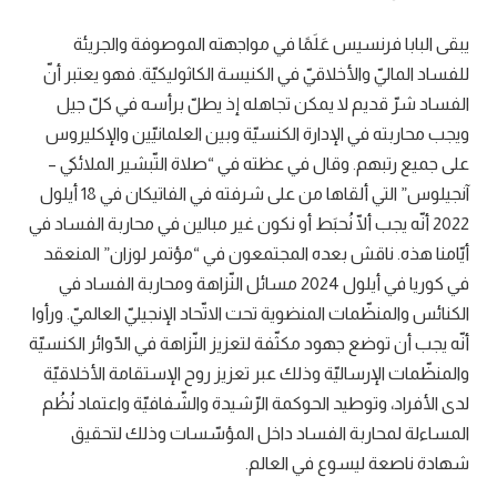
يبقى البابا فرنسيس عَلَمًا في مواجهته الموصوفة والجريئة
للفساد الماليّ والأخلاقيّ في الكنيسة الكاثوليكيّة. فهو يعتبر أنّ
الفساد شرّ قديم لا يمكن تجاهله إذ يطلّ برأسه في كلّ جيل
ويجب محاربته في الإدارة الكنسيّة وبين العلمانيّين والإكليروس
على جميع رتبهم. وقال في عظته في “صلاة التّبشير الملائكي –
آنجيلوس” التي ألقاها من على شرفته في الفاتيكان في 18 أيلول
2022 أنّه يجب ألّا نُحبَط أو نكون غير مبالين في محاربة الفساد في
أيّامنا هذه. ناقش بعده المجتمعون في “مؤتمر لوزان” المنعقد
في كوريا في أيلول 2024 مسائل النّزاهة ومحاربة الفساد في
الكنائس والمنظّمات المنضوية تحت الاتّحاد الإنجيليّ العالميّ. ورأوا
أنّه يجب أن توضع جهود مكثّفة لتعزيز النّزاهة في الدّوائر الكنسيّة
والمنظّمات الإرساليّة وذلك عبر تعزيز روح الإستقامة الأخلاقيّة
لدى الأفراد، وتوطيد الحوكمة الرّشيدة والشّفافيّة واعتماد نُظُم
المساءلة لمحاربة الفساد داخل المؤسّسات وذلك لتحقيق
شهادة ناصعة ليسوع في العالم.