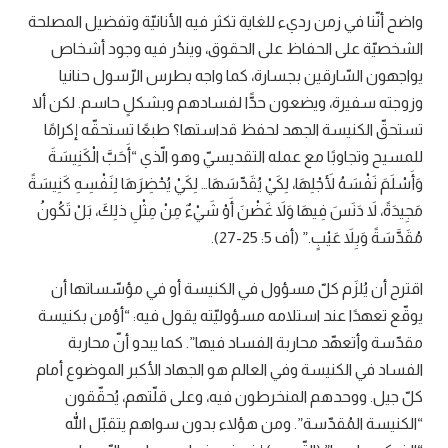
واضح أنّنا في زمن رديء للغاية تكثر فيه الأنانيّة وتفضيل المصلحة
الشخصيّة على الحفاظ على الحقوق، ويندُر فيه وجود أشخاص
يواجهون السّارقين بجسارة، كما واجه بطرس الرّسول حنانيا
وزوجته سفيرة، ويضعون حدًّا لفسادهم وبشكلٍ حاسم. لكن ألا
تستحقّ الكنيسة الجهد لحفظ قداستها؟ طبعًا تستحقّه إكرامًا
للمسيح وتجاوبًا مع عمله التقديسيّ وهو الّذي “أَحَبَّ الْكَنِيسَةَ
وَأَسْلَمَ نَفْسَهُ لأَجْلِهَا، لِكَيْ يُقَدِّسَهَا… لِكَيْ يُحْضِرَهَا لِنَفْسِهِ كَنِيسَةً
مَجِيدَةً، لاَ دَنَسَ فِيهَا وَلاَ غَضْنَ أَوْ شَيْءٌ مِنْ مِثْلِ ذلِكَ، بَلْ تَكُونُ
مُقَدَّسَةً وَبِلاَ عَيْبٍ.” (أف 5: 25-27).
اقترح أن يُلزَم كلّ مسؤول في الكنيسة أو في مؤسّساتها أن
يوقّع تعهدًا عند استلامه مسؤوليّته يقول فيه: “أؤمن بكنيسة
مقدّسة وأتعهّد محاربة الفساد فيها”. كما يبدو أنّ محاربة
الفساد في الكنيسة وفي العالم هو الجهاد الأكبر الموضوع أمام
كلّ جيل. ووحدهم المنخرطون فيه، وعلى قلّتهم، يُحقّقون
“الكنيسة المُقدّسة”. ومن هؤلاء بدون سواهم يتقبّل الله