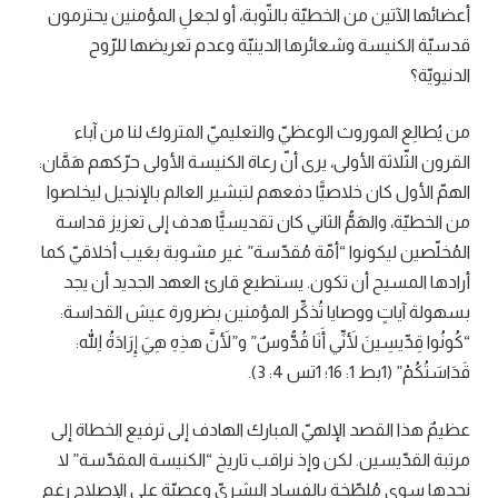
أعضائها الآتين من الخطيّة بالتّوبة، أو لجعلِ المؤمنين يحترمون
قدسيّة الكنيسة وشعائرها الدينيّة وعدم تعريضها للرّوح
الدنيويّة؟
من يُطالِع الموروث الوعظيّ والتعليميّ المتروك لنا من آباء
القرون الثّلاثة الأولى، يرى أنّ رعاة الكنيسة الأولى حرّكهم هَمَّان:
الهمّ الأول كان خلاصيًّا دفعهم لتبشير العالم بالإنجيل ليخلصوا
من الخطيّة، والهَمُّ الثاني كان تقديسيًّا هدف إلى تعزيز قداسة
المُخلّصين ليكونوا “أمّة مُقدّسة” غير مشوبة بعَيب أخلاقيّ كما
أرادها المسيح أن تكون. يستطيع قارئ العهد الجديد أن يجد
بسهولة آياتٍ ووصايا تُذكِّر المؤمنين بضرورة عيش القداسة:
“كُونُوا قِدِّيسِينَ لأَنِّي أَنَا قُدُّوسٌ” و”لأَنَّ هذِهِ هِيَ إِرَادَةُ اللهِ:
قَدَاسَتُكُمْ” (1بط 1: 16؛ 1تس 4: 3).
عظيمٌ هذا القصد الإلهيّ المبارك الهادف إلى ترفيع الخطاة إلى
مرتبة القدّيسين. لكن وإذ نراقب تاريخ “الكنيسة المقدّسة” لا
نجدها سوى مُلطّخة بالفساد البشريّ وعصيّة على الإصلاح رغم