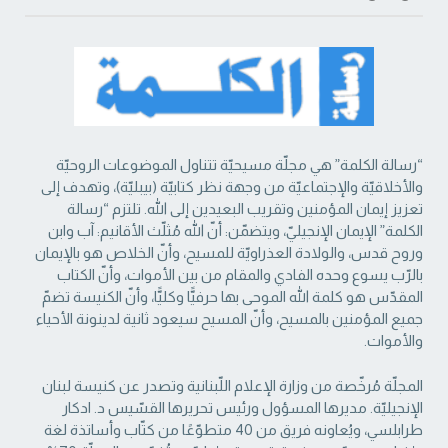
“رسالة الكلمة” هي مجلّة مسيحيّة تتناول الموضوعات الروحيّة
والأخلاقيّة والإجتماعيّة من ‏وجهة نظر كتابيّة (بيبليّة)، وتهدف إلى
تعزيز إيمان المؤمنين وتقريب البعيدين إلى الله. تلتزم “رسالة
‏الكلمة” الإيمان الإنجيليّ، ويتضمّن: أنّ الله مُثلّث الأقانيم: آب وابن
وروح قدس، والولادة العذراويّة ‏للمسيح، وأنّ الخلاص هو بالإيمان
بالرّب يسوع وحده الفادي والمقام من بين الأموات، وأنّ الكتاب
‏المقدّس هو كلمة الله الموحى بها حرفيًّا وكليًّا، وأنّ الكنيسة تضمّ
جميع المؤمنين بالمسيح، وأنّ المسيح ‏سيعود ثانية لدينونة الأحياء
والأموات. ‏
المجلّة مُرخّصة من وزارة الإعلام اللّبنانية وتصدر عن كنيسة لبنان
الإنجيليّة. مديرها المسؤول ‏ورئيس تحريرها القسّيس د. ادكار
طرابلسي، ويُعاونه فريق من 40 متطوّعًا من كتّاب وأساتذة لغة