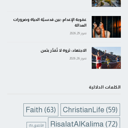
عقوبة الإعدام: بين قدسيّة الحياة وضرورات
العدالة
تموز 29, 2026
الاجتهاد: ثروة لا تُقدَّر بثمن
تموز 26, 2026
الكلمات الدلالية
Faith
(63)
ChristianLife
(59)
RisalatAlKalima
(72)
الأخلاق
(5)