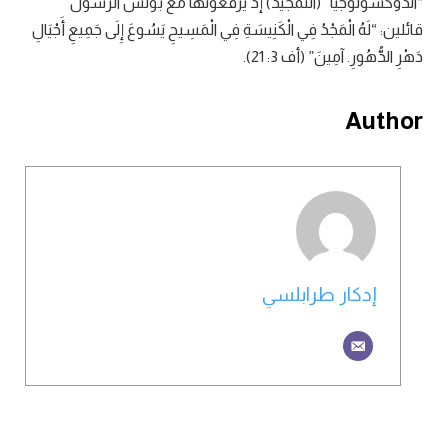
“الذوكسولوجيا” (التّمجيد) إذ يرفعونها مع بولس الرّسول
قائلين: “لَهُ الْمَجْدُ فِي الْكَنِيسَةِ فِي الْمَسِيحِ يَسُوعَ إِلَى جَمِيعِ أَجْيَالِ
دَهْرِ الدُّهُورِ. آمِينَ” (أف 3: 21).
Author
إدكار طرابلسي