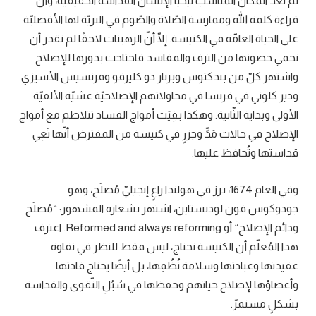
لم تعد المكان المناسب ليحيا الإنسان القداسة الحقيقيّة، وأنّ
قراءة كلمة الله وممارسة الصّلاة والصّوم في البريّة لها الأفضليّة
على الحياة العامّة في الكنيسة. إلّا أنّ الرهبنات لاحقًا لم تقدر أن
تحمي حصونها من الترف والمفاسد فاحتاجت بدورها للإصلاح
واشتهر كلّ من بندكتوس وبرنار دو كليرفو وفرنسيس الأسيزي
ودير كلوني في فرنسا في محاولاتهم الإصلاحيّة عشيّة الألفيّة
الأولى وبداية الثّانية. وهكذا بقِيَت أمواج الفساد تتلاطم مع أمواج
الإصلاح في حالات مَدٍّ وجزرٍ في كنيسة من المفترض أنّها تَعِي
قداستها وتُحافظ عليها.
وفي العام 1674، برز في هولندا راعٍ إنجيليّ مُصلَح، وهو
جودوكوس فون لودنستاين، اشتهر بشعاره المشهور: “مُصلَح
ودائم الإصلاح” أو Reformed and always reforming. اعترف
هذا المُعلّم أن الكنيسة تحتاج، ليس فقط للنظر في نقاوة
عقيدتها وعبادتها وسلامة نُظُمِها، بل أيضًا يحتاج قادتها
وأعضاؤها لإصلاح حياتهم وحفظها في سُبُلِ التّقوى والقداسة
بشكلٍ مستمرّ.