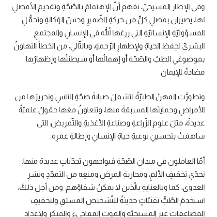
وفي الإطار المسيحيّ، نفهم أنّ الإهتمامَ بالصّحّةِ وتقديم الأفضلِ
لها، يصيران بفضلِ كلٍّ من حركةِ الضّميرِ وحسّ الوَكالةِ وتحمُّلِ
المسؤوليّةِ الإنسانيّةِ التي زرعَها اللهُ في الإنسانِ والمجتمعِ
البشريّ لحِفظِ الحياةِ ولإظهارِ الرّحمةِ، وبالتّالي، من الخطأ التهاونُ
بموضوعَي الطبّ والصّحّة أو إهمالُها أو شيطنتُها وإظهارُها
مضادةً للإيمان.
وتطورَّتِ المهنُ الطبيّةُ لتشملَ صيانةَ صحّةِ الناسِ وتحريرَها من
الأمراضِ وحمايتَها المسبقةَ منها، وتتعاونُ معَها حقولٌ علميّةٌ
عديدةٌ، مثلَ علومِ الزّراعةِ وصناعةِ الأغذيةِ والتّمريض، التي
ساهمَتْ بتحسينِ نوعيةِ حياةِ الإنسانِ وإطالةِ عمرِه.
أمّا العاملون في ميدان الصّحّةِ فيواجهون تحدّياتٍ عديدة منها:
تحدّي تخفيفِ الألمِ، ومحاربةِ المرضِ ومنعِه من التمدّدِ ونشرِ
العدوى، كما وبالعنايةِ بالّذين لا يمكنُ شفاؤهم. ومن أجلِ ذلكَ،
استخدمَ الطّبُّ تقنيّاتٍ حديثةً للتّشخيصِ المسبَقِ ولتخفيفِ
المضاعفاتِ غيرِ المستحبّةِ والموتِ المفاجىء والمبكِر ولإعدادِ