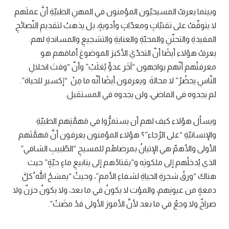
وبينما يعرفُ المسيحيّون المؤمنون في المهنِ الطبيّةِ أنَّ عملَهم
لا يتوقّفُ على تقنيّاتٍ ومعدّاتٍ وأدويةٍ، بل يذهبُ لتقديمِ النّصائحِ
المفيدةِ والتحنّنِ والمحبّةِ والعنايةِ والتشجيعِ والمساندةِ لهم.
يعرفُ هؤلاء أيضًا أنّ التحدّيَ الأكبرَ الموضوعَ أمامَهم هو
معرفتُهم أنّهم يواجهون “آخَر عدوٍّ يُغلَبُ” وأنّ “وقتَ انحلالِ
النّاسِ يحضُرُ” لا محالةَ. ويعرفون أيضًا أنّه ما مِنْ “إكسير للحياة”.
لم يجدوه في الماضي، ولن يجدوه في المستقبل.
ويسأل هؤلاء كيف لهم أن يستمرُّوا في مَهمَّتِهم الطبيّةِ
والإنسانيّةِ “على الرّجاء”؟ هؤلاء المؤمنون يعرفون أنَّ مَهمَّتَهم
الأولى والأهمّ هي الإتيانُ بمرضاهُم للمسيحِ “الطّبيبِ الشافي”
الذي يُدخلُهم إلى ملكوتِه و”يقتادُهم إلى ينابيعِ ماءٍ حيّةٍ” حيث
هناك “ورقُ شجرةِ الحياةِ لشفاءِ الأممِ”، وحيثُ “يمسَحُ الله ُكلَّ
دمعةٍ من عيونِهم، والموُت لا يكونُ في ما بعد، ولا يكونُ حزنٌ ولا
صراخٌ ولا وجعٌ في ما بعد لأنَّ الأمورَ الأولى قدْ مضَتْ”.