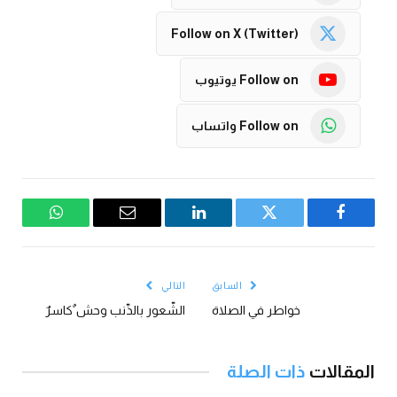
Follow on X (Twitter)
Follow on يوتيوب
Follow on واتساب
فيسبوك
تويتر
لينكدإن
البريد
واتساب
الإلكتروني
السابق
التالي
خواطر في الصلاة
الشّعور بالذّنب وحش ٌكاسرٌ
المقالات
ذات الصلة