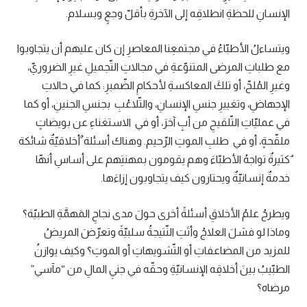
الإنسانِ للحظةِ انطلاقِه إلى الآخرةِ بأقلّ وجعٍ وبسلام.
ويتساءلُ الأطبّاءُ في مجتمعِنا المعاصرِ إن كان عليهم أن يتجاوبوا
مع طلباتِ المرضى المتنوّعةِ في مجالاتِ التّجميلِ غيرِ الضروريّ،
وغيرِ المُلحّ، أو تلكَ المعاكسةِ لأحكامِ الضّميرِ: كما في حالاتِ
الإجهاضِ، وتغييرِ جنسِ الإنسانِ، والتّلاعُبِ بجنسِ الجنينِ، أو كما
في عمليّاتِ التّلقيحِ من أبٍ آخرَ، أو في الاستغناءِ عن بويضاتٍ
ملقّحةٍ، أو في طلبِ الموتِ الرّحيم. وهناك أسئلة ٌأخلاقيّةٌ شائكة
ٌكثيرةٌ تواجهُ الأطبّاءَ وهم يقومون بمهنتِهم على أساسِ أنهّا
خدمةٌ إنسانيّةٌ ويحتارون كيف يتجاوبون إزاءَها.
ويطرحُ علمُ الأخلاقِ أسئلةً أخرى حولَ مدى نجاحِ المَهمَّةِ الطبيّة؟
وماذا لو فشلَ العلاجُ وأتَتِ النّتيجةُ سلبيّةً وتعرّضَ المريضُ
للمزيد من المضاعفاتِ أو التّشويهاتِ أو الموتِ؟ وكيف يوازنُ
الطبّيبُ بينَ أخلاقِه الإنسانيّةِ وحقّه في جنيِ المالِ من “مآسي”
مرضاه؟