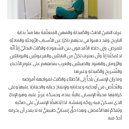
عرفَ الناسُ الطبَّ والصّيدلةَ والمهنَ المتعلّقةَ بها منذُ بدايةِ
التاريخ، وقد ذهبوا في بحثِهم باكرًا عن الأسبابِ الرّوحيّةِ والماديّةِ
للمرض. وإن خلطَ الأقدمون بينَ الشّعوذةِ والطّبّ البدائيّ إلّا أنّه
لا يُمكنُنا إلّا وأن نعترفَ لكلٍّ من البابليّين والفرعونيّين واليونانيّين
والرّومان والهنود والصينيّين والعربِ بفضلِهم على علومِ الأحياءِ
والتّشريحِ والصّيدلةِ وغيرِها.
وما زالَ الإنسانُ يلجأُ إلى الأطبّاء والطّبّ لمواجهة أمراضه
والتّخلّص من أوجاعِه وعذاباتِه ولإنقاذِ حياتِه والحفاظِ عليها وعلى
كرامتِها. فحياةُ الإنسان غاليةٌ عندَه، وجسدُه عزيزٌ عليه، وهو الإناءُ
الذي تسكنُ فيه روحُه ونفسُه. لذا يُحافظُ الإنسانُ على صحّتِه
ويُقدّمُ لها الأفضلَ، وهذا حقٌّ إنسانيٌّ طبيعيٌّ له لا يقدر أن يحرمَه
أحدٌ منه.