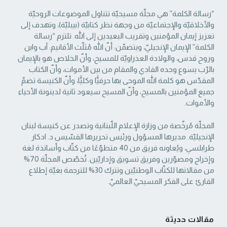
“رسالة الكلمة” هي مجلّة مسيحيّة تتناول الموضوعات الروحيّة
والأخلاقيّة والإجتماعيّة من ‏وجهة نظر كتابيّة (بيبليّة)، وتهدف إلى
تعزيز إيمان المؤمنين وتقريب البعيدين إلى الله. تلتزم “رسالة
‏الكلمة” الإيمان الإنجيليّ، ويتضمّن: أنّ الله مُثلّث الأقانيم: آب وابن
وروح قدس، والولادة العذراويّة ‏للمسيح، وأنّ الخلاص هو بالإيمان
بالرّب يسوع وحده الفادي والمقام من بين الأموات، وأنّ الكتاب
‏المقدّس هو كلمة الله الموحى بها حرفيًّا وكليًّا، وأنّ الكنيسة تضمّ
جميع المؤمنين بالمسيح، وأنّ المسيح ‏سيعود ثانية لدينونة الأحياء
والأموات. ‏
المجلّة مُرخّصة من وزارة الإعلام اللّبنانية وتصدر عن كنيسة لبنان
الإنجيليّة. مديرها المسؤول ‏ورئيس تحريرها القسّيس د. ادكار
طرابلسي، ويُعاونه فريق من 40 متطوّعًا من كتّاب وأساتذة لغة
‏وإخراج ومصوّرين وفريق تسويق وإداريّين. تُخصّص المجلّة 70%
من مقالاتها للكتّاب الوطنيّين ‏وتترك 30% للترجمة بغيّة إطلاع
القارئ على الفكر المسيحيّ العالميّ.‏
مقالات حديثة