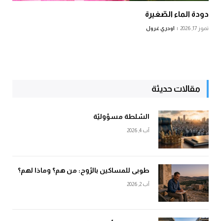
دودة الماء الصّغيرة
تموز 17, 2026
اودري غرول
مقالات حديثة
السّلطة مسؤوليّة
آب 4, 2026
طوبى للمساكين بالرّوح: من هم؟ وماذا لهم؟
آب 2, 2026