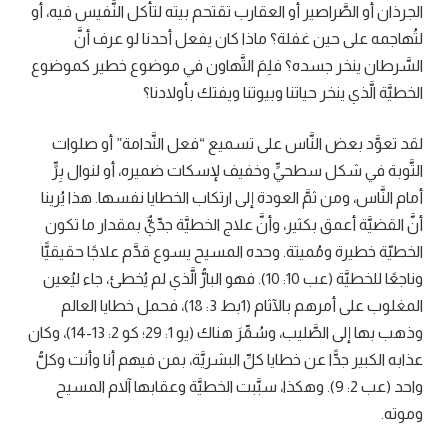
الجرذان أو الصَّراصير أو العقارب تقتحم بيته لتأكل النَّفيس فيه، أو
لتُهاجمه على حين غفلة؟ ماذا كان يفعل أحدنا لو عرف أنَّ
السَّرطان ينخر جسده؟ فلِمَ التَّهاون في موضوع خطير كموضوع
الخطيَّة الَّذي ينخر حياتنا وبيوتنا ويفتك بأولادنا؟
لقد تعوَّد بعض النَّاس على تسميع “فعل النَّدامة” أو صلوات
التَّوبة في شكل سطحيٍّ وخفيف لإسكات ضميره، أو لنوال بِرٍّ
أمام النَّاس، ومن ثمَّ العودة إلى ارتكاب الخطايا نفسها. هذا يُرينا
أنَّ القضيَّة أعمق بكثير، وأنَّ علاج الخطيَّة جدِّيٌّ بمقدار ما تكون
الخطيّة خطيرة ومُميتة. وحده المسيح يسوع قدَّم علاجًا حقيقيًّا
وناجعًا للخطيَّة (عب 10: 10). فهو البارُّ الَّذي لم يُخطئ، جاء ليُعين
المغلوب على أمرهم بالآثام (1بط 3: 18)، فحمل خطايا العالم
وذهب بها إلى الصَّليب، وسُمِّرَ هناك (يو 1: 29؛ كو 2: 13-14)، وكان
عذابه الكبير جدًّا عن خطايا كلِّ البشريَّة، بمن فيهم أنا وأنت وكلُّ
واحد (عب 2: 9). وهكذا، سبَّبت الخطيَّة وعقابها آلام المسيح
وموته.