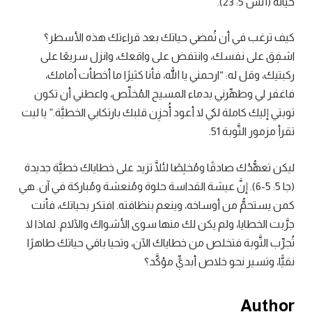
حياته (1تس 5: 23).
كيف ترغب في أن تُمضي حياتك بعد قراءتك هذه الأسطر؟
اشفِق على نفسك، وانتفض على واقعك، وانزل سريعًا على
ركبتيك، وقل له: “ارحمني يا الله، فأنا كثيرًا ما أخطأت أمامك،
فاغفر لي وطهِّرني بدماء المسيح المُخلِّص، واعطني أن تكون
توبتي إليك كاملة لكي لا أعود أُحزِن قلبك بارتكابي الخطيَّة.” يا ليت
تقرأ مزمور التَّوبة 51.
ليكن تعهُّدُك صادقًا ومُخلِصًا لئلَّا تزيد على خطاياك خطيَّة جديدة
(جا 5: 5-6). إنَّ عيشة القداسة حلوة ومُنعشة ومُباركة في آن. هي
كمن يستحمُّ من أوساخه، وينعم بنظافته. افتكر بحياتك، فأنت
جرَّبت الخطايا، ولم يكن لك منها سوى الأشواك والآلام. لماذا لا
تُجرِّب التَّوبة فتخلص من خطاياك الآن، وتحيا باقي حياتك طاهرًا
نقيًّا، وتسير نحو خلاص أبديٍّ مؤكَّد؟
Author