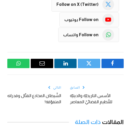
Follow on X (Twitter)
Follow on يوتيوب
Follow on واتساب
فيسبوك
تويتر
لينكدإن
البريد
واتساب
الإلكتروني
السابق
التالي
الأسس التاريخيّة والدينيّة
الشّيطان المخادع القتّال وقدراته
للتّنظيم القضائيّ المعاصر
المتفوّقة!
المقالات
ذات الصلة