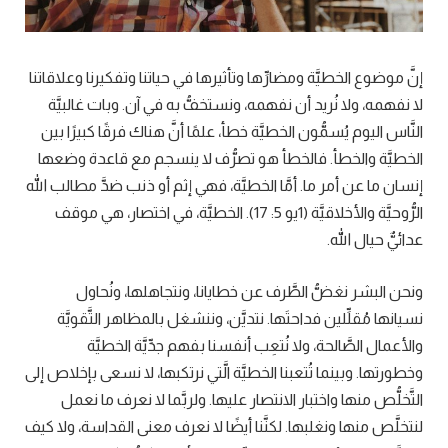
إنَّ موضوع الخطيَّة ومضارِّها وتأثيرها في حياتنا وتفكيرنا وعلاقاتنا
لا نفهمه، ولا نُريد أن نفهمه، ونستخفُّ به في آن. وبات غالبيَّة
النَّاس اليوم يُسمُّون الخطيَّة خطأ، علمًا أنَّ هناك فرقًا كبيرًا بين
الخطيَّة والخطأ. فالخطأ هو تصرُّف لا ينسجم مع قاعدة وضعها
إنسان ما عن أمر ما. أمَّا الخطيَّة، فهي إثم أو ذنب ضدَّ مطالب الله
الرُّوحيَّة والأخلاقيَّة (1يو 5: 17). الخطيَّة، في اختصار، هي موقف
عدائيٌّ حيال الله.
ونحن البشر نغضُّ الطَّرف عن خطايانا، ونتجاهلها، ونُحاول
نسيانها مُقلِّلين فداحتَها. نتديَّن، وننشغل بالمظاهر التَّقويَّة
والأعمال الصَّالحة، ولا نُتعِب أنفسنا بفهم جدِّيَّة الخطيَّة
وخطورتها. وبينما تُتعبنا الخطيَّة الَّتي نرتكبها، لا نسعى بإخلاص إلى
التَّخلُّص منها واختبار الانتصار عليها. ولربَّما لا نعرف ما نعمل
لنتخلَّص منها ونغلبها. لكنَّنا أيضًا لا نعرف معنى القداسة، ولا كيف