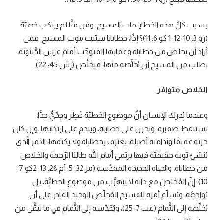
بسبب كلِّ هذه الخطايا مات المسيح. ومَن منَّا لم يرتكب خطيَّة
(رو 3: 10-12؛ 1 كو 6: 11)؟ إذًا، خطايانا سبَّبت موت المسيح. فمَن
أراد أن يخلص من خطاياه وعقابها المتوجِّب أمام عرش الدَّينونة،
يطلب من المسيح أن يُخلِّصه منها، فيخلُص (إش 45: 22).
الخلاص متوافر
وعندما يُدرك الإنسان أنَّ موضوع الخطيَّة خَطِر وجدِّيٌّ جدًّا،
يستيقظ ضميره، ويحزن على خطاياه، ويندم على ارتكابها. وإن كان
حزنه عميقًا وندامته أصيلة، يعترف بخطاياه ولا يكتمها، الأمر الَّذي
يُنشئ توبة حقيقيَّة فيها يرتمي أمام الله طالبًا الرَّحمة والخلاص
من خطاياه، والحياة الجديدة المقدَّسة (مز 32: 5؛ أم 28: 13؛ 2كو 7:
10). إنَّ المُخلِصَ مع ذاتهِ لا يتهرَّب من موضوع الخطيَّة، بل
يُواجِهُه، ويُسلِّم أمره للمسيح المُخلِّص الوحيد القادر على أن
يُخلِّصه إلى التَّمام (عب 7: 25)، ويُقدِّسه إلى التَّمام في ما تبقَّى من