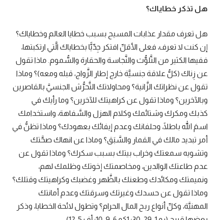
هل تذكر خطاياك؟
هل تعرف مقدار عذابات المسيح بسبب خطايا العالم وخطاياك؟
إن كنت لا تعرف، فعلى الأقلِّ افتكر جِدّيًّا بخطاياك الَّتي ارتكبتها،
ففيها الكثير من التَّلوُّث والنَّجاسة والحقارة والسُّموم. ماذا تقول
عن زِناك (كلُّ علاقة جنسيَّة خارج إطار الزَّواج، قبله ومعه)؟ وماذا
تقول عن نظراتك الزَّانية؟ ومحاولاتك التَّحرُّش الجنسيَّ بالقاصرين
وبالآخرين؟ وماذا تقول عن كراهيتك للآخرين؟ وما رأيك في
كذبك ومكرك وشتائمك وكلام الهزل والسَّفاهة، واستخدامك
اسمَ الله باطلًا، وحلفانك وعدم إيفائك بعهودك؟ وماذا تظنُّ في
أمر تبديد مالك في القمار والسَّبَق؟ وماذا عن انهاك صحَّتك
وتشويه سمعتك وخراب بيتك بسبب سكرك؟ وماذا تقول عن
عدم طاعتك الوالدين، ومخاصمتك إخوتك وظلمك لهم،
ونميمتك ومكائدك وطعنك بالظَّهر وغضبك وكراهيتك وقتلك؟
وماذا تقول عن حسدك وغيرتك وسرقتك وعدم أمانتك
المهنيَّة، وكلِّ أنواع ربح المال الحرام؟ وتطول لائحة الخطايا، وذكر
بعضها قبيح (رو 1: 29-30؛ 1كو 6: 9-10؛ أف 5: 12).