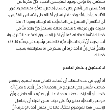
نتقدَّس، ولا نؤمن بوجود القدِّيسين الأحياء. كلُّ فكرتنا عن
القدِّيسين هي أنَّهم رجال ونساء أفاضل، ضحُّوا بحياتهم وبأمور
الدُّنيا من أجل الله وخدمة الإنسان. أمَّا المعنى الأساس للقدِّيس،
أي الطَّاهر أو المنفرز عن العالميَّات لله (رسالة يهوذا 1)، فلا
نعرفه، وإن عرفناه لا نبتغيه، وذلك ليستمرَّ كلُّ واحد منَّا في
خطاياه لأنَّها لذيذة له، كما أنَّ الخبز المسروق لذيذ عند السَّارق. ولا
أحد يعرف أنَّ آخرة الخطيَّة مرَّة كالعلقم، وتُميت في جهنَّم (6: 23).
والحقُّ يُقال إنَّ لا أحد يُريد أن يفتكر في ما سيُواجهه بسبب
خطاياه.
لا تستهِنْ بالخطر الداهم
أنا أرجو، في هذه المقالة، أن تُساعد كلماتي هذه الجميع، ومنهم
صاحب الضَّمير الحيِّ المنزعج من الخطايا أو حتَّى الَّذي لا يظنُّ أنَّه
خاطئ أو أنَّه ارتكب خطايا فادحة، على أن يعترفَ بأنَّه خاطئ، وأنَّ
موضوع الخطيَّة خطير جدًّا على حياته. فمن الغباء أن يتجاهل
الإنسان هذا الموضوع الجدِّيَّ. ماذا كان يفعل أحدنا لو عرف أنَّ