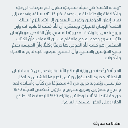
“رسالة الكلمة” هي مجلّة مسيحيّة تتناول الموضوعات الروحيّة
والأخلاقيّة والإجتماعيّة من ‏وجهة نظر كتابيّة (بيبليّة)، وتهدف إلى
تعزيز إيمان المؤمنين وتقريب البعيدين إلى الله. تلتزم “رسالة
‏الكلمة” الإيمان الإنجيليّ، ويتضمّن: أنّ الله مُثلّث الأقانيم: آب وابن
وروح قدس، والولادة العذراويّة ‏للمسيح، وأنّ الخلاص هو بالإيمان
بالرّب يسوع وحده الفادي والمقام من بين الأموات، وأنّ الكتاب
‏المقدّس هو كلمة الله الموحى بها حرفيًّا وكليًّا، وأنّ الكنيسة تضمّ
جميع المؤمنين بالمسيح، وأنّ المسيح ‏سيعود ثانية لدينونة الأحياء
والأموات. ‏
المجلّة مُرخّصة من وزارة الإعلام اللّبنانية وتصدر عن كنيسة لبنان
الإنجيليّة. مديرها المسؤول ‏ورئيس تحريرها القسّيس د. ادكار
طرابلسي، ويُعاونه فريق من 40 متطوّعًا من كتّاب وأساتذة لغة
‏وإخراج ومصوّرين وفريق تسويق وإداريّين. تُخصّص المجلّة 70%
من مقالاتها للكتّاب الوطنيّين ‏وتترك 30% للترجمة بغيّة إطلاع
القارئ على الفكر المسيحيّ العالميّ.‏
مقالات حديثة