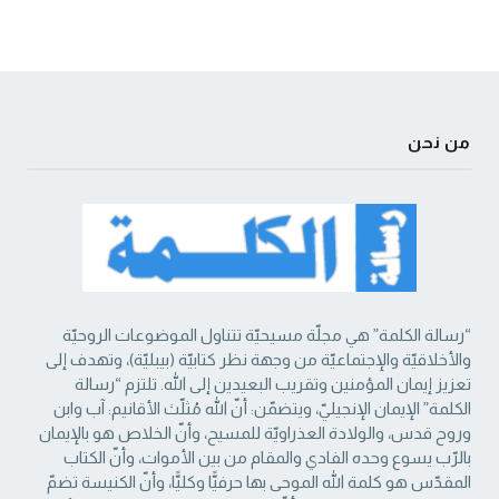
من نحن
“رسالة الكلمة” هي مجلّة مسيحيّة تتناول الموضوعات الروحيّة
والأخلاقيّة والإجتماعيّة من ‏وجهة نظر كتابيّة (بيبليّة)، وتهدف إلى
تعزيز إيمان المؤمنين وتقريب البعيدين إلى الله. تلتزم “رسالة
‏الكلمة” الإيمان الإنجيليّ، ويتضمّن: أنّ الله مُثلّث الأقانيم: آب وابن
وروح قدس، والولادة العذراويّة ‏للمسيح، وأنّ الخلاص هو بالإيمان
بالرّب يسوع وحده الفادي والمقام من بين الأموات، وأنّ الكتاب
‏المقدّس هو كلمة الله الموحى بها حرفيًّا وكليًّا، وأنّ الكنيسة تضمّ