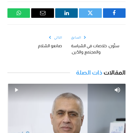
فيسبوك
تويتر
لينكدإن
البريد
واتساب
الإلكتروني
السابق
التالي
ستّون: خلاصات في السّياسة
صانعو السّلام
والمجتمع والدّين.
المقالات
ذات الصلة