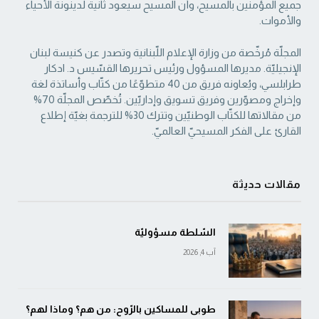
جميع المؤمنين بالمسيح، وأنّ المسيح ‏سيعود ثانية لدينونة الأحياء
والأموات. ‏
المجلّة مُرخّصة من وزارة الإعلام اللّبنانية وتصدر عن كنيسة لبنان
الإنجيليّة. مديرها المسؤول ‏ورئيس تحريرها القسّيس د. ادكار
طرابلسي، ويُعاونه فريق من 40 متطوّعًا من كتّاب وأساتذة لغة
‏وإخراج ومصوّرين وفريق تسويق وإداريّين. تُخصّص المجلّة 70%
من مقالاتها للكتّاب الوطنيّين ‏وتترك 30% للترجمة بغيّة إطلاع
القارئ على الفكر المسيحيّ العالميّ.‏
مقالات حديثة
السّلطة مسؤوليّة
آب 4, 2026
طوبى للمساكين بالرّوح: من هم؟ وماذا لهم؟