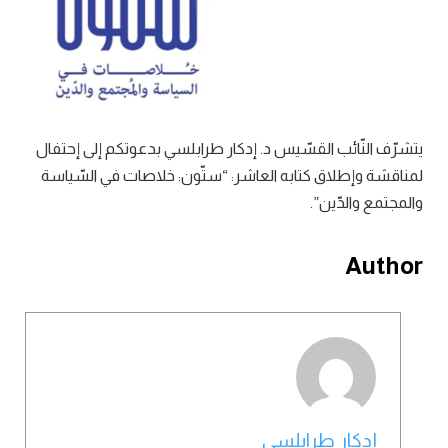
يتشرّف النّائب القسّيس د. إدكار طرابلسي بدعوتكم إلى إحتفال
لمناقشة وإطلاق كتابه العاشر: “ستّون: خلاصات في السّياسة
والمجتمع والدّين”.
Author
إدكار طرابلسي