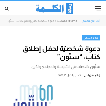
أنت الآن تتصفح:
Home
»
المقالات
»
دعوة شخصيّة لحفل إطلاق كتاب: “ستّون”
فيديو مسيحي
دعوة شخصيّة لحفل إطلاق
كتاب: “ستّون”
ستّون: خلاصات في السّياسة والمجتمع والدّين
إدكار طرابلسي
تشرين الأول 25, 2023