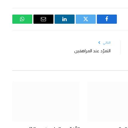
فيسبوك
تويتر
لينكدإن
البريد
واتساب
الإلكتروني
التالي
التمرّد عند المراهقين