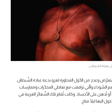
ل بهيئة الشيطان.
يتعرّض وعددٍ من الدّول المجاورة لغزو بدعة عبادة الشّيطان.
م السّوداء والّتي ترافقت مع تعاطي المخدّرات وممارسات
 أو تُدهن على الأجساد. وكانت تُقام تلك الشّعائر الغريبة في
 اليها ليلًا متاح.