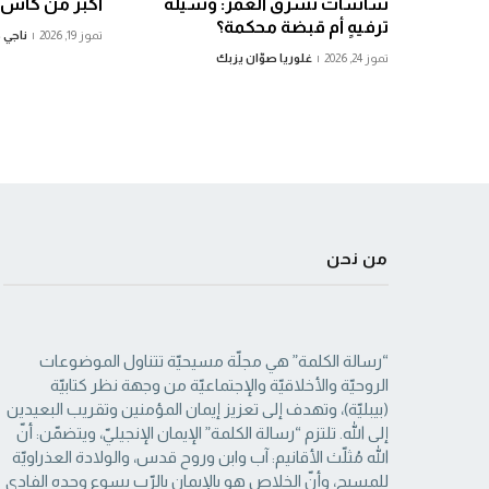
شاشات تسرق العمر: وسيلة
أكبر من كأس ا
ترفيهٍ أم قبضة محكمة؟
تموز 19, 2026
ناجي 
تموز 24, 2026
غلوريا صوّان يزبك
من نحن
“رسالة الكلمة” هي مجلّة مسيحيّة تتناول الموضوعات
الروحيّة والأخلاقيّة والإجتماعيّة من ‏وجهة نظر كتابيّة
(بيبليّة)، وتهدف إلى تعزيز إيمان المؤمنين وتقريب البعيدين
إلى الله. تلتزم “رسالة ‏الكلمة” الإيمان الإنجيليّ، ويتضمّن: أنّ
الله مُثلّث الأقانيم: آب وابن وروح قدس، والولادة العذراويّة
‏للمسيح، وأنّ الخلاص هو بالإيمان بالرّب يسوع وحده الفادي