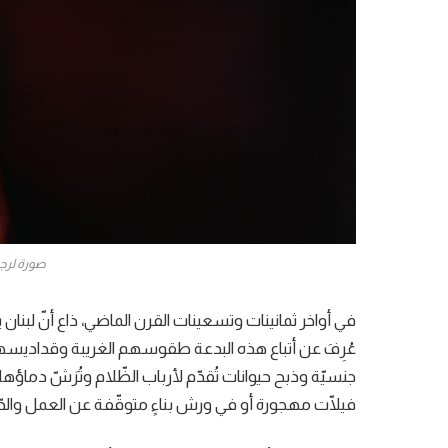
صورة لرج
في أواخر ثمانينات وتسعينات القرن الماضي، ذاع أنّ لبنان 
عُرِفَ عن أتباع هذه البدعة طقوسهم الغريبة وقداديسه
جنسيّة وذبح حيوانات تُقدّم لأرباب الظّلام وتُرَشّ دماؤها
فيلّات مهجورة أو في ورش بناءٍ متوقّفة عن العمل والدّخول