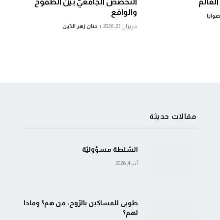
لعالم
التّخصّص الجامعيّ بين الطّموح
والواقع
صوايا
حزيران 23, 2026
حنان زهر الدّين
مقالات حديثة
السّلطة مسؤوليّة
آب 4, 2026
طوبى للمساكين بالرّوح: من هم؟ وماذا
لهم؟