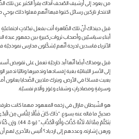
من يعود إلى أرشيف الصّحف آنذاك يقرأ الكثير عن تلك الظ
الانتحار تاركين رسائل كتبوا فيها أنّهم فعلوا ذلك بوحي
قيل حينذاك أنّ تلك الظّاهرة أتت بفعل تبدّلاتٍ اجتماعيّةٍ
أبناء سياسيّين وأصحاب ثروات ٍكبيرةٍ بين جمهور عبدة ال
الأثرياء فاسدين لدرجة أنّهم يُشكّلون مدارس نموذجيّة ف
قيل يومذاك أيضًا أنّها أيد خارجيّة تعمل على تقويض أس
إلى الأسر اللبنانيّة بغية إفسادها وتدميرها وتاليًا تدمير ا
يعيث فسادًا في الأرض، ويترك ملايين الضّحايا يعانون أمر 
وسرقةٍ ومصادراتٍ وشقاء وعَوَز وآلام نفسيّة.
هو الشّيطان مازال في زخمه المعهود مهما كانت طرقه الّ
صحيحٌ ما قاله عنه يسوع: “ذَاكَ كَانَ قَتَّالاً لِلنَّاسِ مِنَ الْبَدْءِ، وَلَمْ ي
يَتَكَلَّمُ مِمَّا لَ
ورهن إشارته، وعددهم إلى ازدياد؟ أليس بالأحرى لهم أن ي