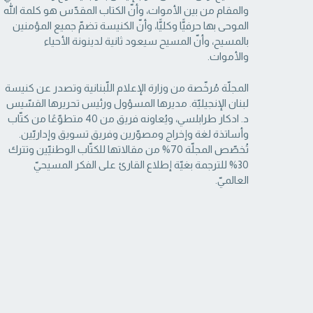
والمقام من بين الأموات، وأنّ الكتاب ‏المقدّس هو كلمة الله
الموحى بها حرفيًّا وكليًّا، وأنّ الكنيسة تضمّ جميع المؤمنين
بالمسيح، وأنّ المسيح ‏سيعود ثانية لدينونة الأحياء
والأموات. ‏
المجلّة مُرخّصة من وزارة الإعلام اللّبنانية وتصدر عن كنيسة
لبنان الإنجيليّة. مديرها المسؤول ‏ورئيس تحريرها القسّيس
د. ادكار طرابلسي، ويُعاونه فريق من 40 متطوّعًا من كتّاب
وأساتذة لغة ‏وإخراج ومصوّرين وفريق تسويق وإداريّين.
تُخصّص المجلّة 70% من مقالاتها للكتّاب الوطنيّين ‏وتترك
30% للترجمة بغيّة إطلاع القارئ على الفكر المسيحيّ
العالميّ.‏