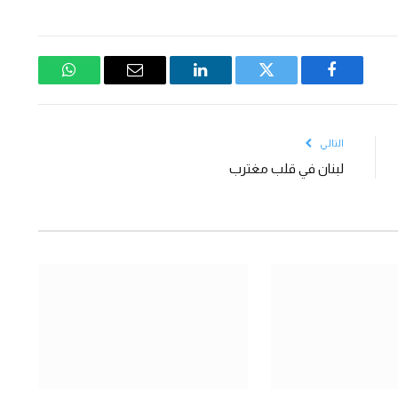
فيسبوك
تويتر
لينكدإن
البريد
واتساب
الإلكتروني
التالي
لبنان في قلب مغترب