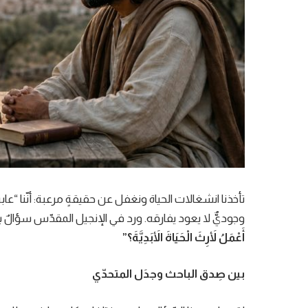
تأخذنا انشغالات الحياة ونغفل عن حقيقةٍ مرعبة: أنّنا “ع
وجوديٌّ لا يعود يفارقه. ورد في الإنجيل المقدّس سؤالٌ بالغ ال
أَعْمَلُ لأَرِثَ الْحَيَاةَ الأَبَدِيَّةَ؟”
بين صِدق الباحث وجدَل المتحدّي