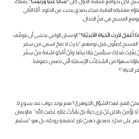
، لكن بدوافع متباينة. الأوّل كان
“
شابًّا غنيًّا ورئيسًا
“
، يمتلك
لؤه مقتنياته الفانية، فجاء بصدقٍ يبحث عن الخلود. أمّا الثّاني
 ليوقع المسيح في فخّ الجدال.
َا أَعْمَلُ لأَرِثَ الْحَيَاةَ الأَبَدِيَّةَ؟”
الإنسان الواعي يخشى أن تتوقّف
ام المسيح يُصلّون قبل نومهم، “يا ربّ لا تمحُ اسمي من سفر
ذلِكَ سَيَلْبَسُ ثِيَابًا بِيضًا، وَلَنْ أَمْحُوَ اسْمَهُ مِنْ سِفْرِ
ماؤنا سهوًا من السّجلّات الرّسميّة الّتي تضمن حقوقنا
ر الحياة”؟
ّ مُفيدٍ لهذا السّؤال الجوهريّ؟ نعم يوجد جواب عند يسوع لا
ي لاَ يُؤْمِنُ بِالابْنِ لَنْ يَرَى حَيَاةً بَلْ يَمْكُثُ عَلَيْهِ غَضَبُ اللهِ”. فالإيمان
تصر على مجرّد تصديقٍ ذهنيّ باردٍ لحقيقةٍ روحيّة، بل هو “تسليم