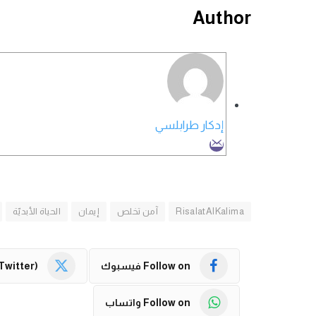
Author
إدكار طرابلسي
RisalatAlKalima
آمن تخلص
إيمان
الحياة الأبديّة
Follow on فيسبوك
Twitter)
Follow on واتساب