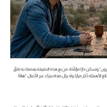
ابرون” ونسكن دارًا مؤقّتة. من يعِ هذه الحقيقة يعصفْ به قلقٌ
أهميّة ذُكِرَ مرارًا، ولا يزال صداه يتردّد عبر الأجيال: “
مَاذَا