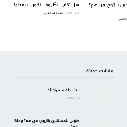
ن بالرّوح: من هم؟
هل تكفي الظّروف لنكون سعداء؟
آب 1, 2026
سلام سمعان
رابلسي
مقالات حديثة
السّلطة مسؤوليّة
آب 4, 2026
طوبى للمساكين بالرّوح: من هم؟ وماذا
لهم؟