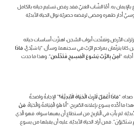
سوع بالإيمان به. أمّا الشّاب الغنيّ فقد رفض تسليم حياته بالكامل
وسيّ أدار ظهره ومضى لرفضه حصريّة نوال الحياة الأبديّة
ا تزلزلت الأرض وتفتّحت أبواب السّجن، اهتزّت أساسات حياته
يترنّمان بمراحم الرّبّ في سجنهما، وسأل: “يَا سَيِّدَيَّ،
مَاذَا
جابه: “
آمِنْ بِالرَّبِّ يَسُوعَ الْمَسِيحِ فَتَخْلُصَ
“. وهذا ما حدث
صداه: “
مَاذَا أَعْمَلُ لأَرِثَ الْحَيَاةَ الأَبَدِيَّةَ؟
” الإجابةُ واضحةٌ
ده يسوع بإعلانه الصّريح: “أَنَا هُوَ الْقِيَامَةُ وَالْحَيَاةُ.
مَنْ
الأبديّة. لم يأتِ في الّتاريخ من استطاع أن يهبها سواه. فهو الّذي
مْ سَتَحْيَوْنَ”. فمن أراد الحياة الأبديّة، عليه أن يقبلها من يسوع.