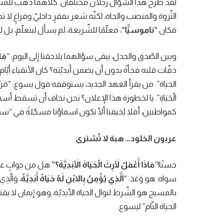
لقد طرح هذا السّؤال رجلان مختلفان. كلاهما ذهب للمسيح
الثّروة والمنصب والجاه، لكنّه شعر بفقرٍ داخليّ وفراغٍ لا تم
فكان
“
ناموسيًّا
“
، معلّمًا للشّريعة، لم يسأل ليتعلّم، بل
وبين الصّدق والجدل، يبقى سؤالهما يلاحقنا إلى اليوم: “
مَاذ
دقّات قلبه فجأةً بدون أن يضمن أبديّته؟ كان الأتقياء أيّ
الحياة”. من يقرأ العهد الجديد، يستوقفه قول يسوع: “مَنْ يَغْلِبُ فَ
الْحَيَاةِ”. يا لخطورة هذا الإعلان؟ نحن نخاف أن تسقط أس
كمواطنين، أفلا يُخيفنا ألّا تكون اسماؤنا مسجّلةً في “سف
عربون الخلود… هبة لا تُشترى
حسنًا!”
مَاذَا أَعْمَلُ لأَرِثَ الْحَيَاةَ الأَبَدِيَّةَ؟”
هل من جوابٍ عملي
سواه. هو وَعَدَ: “
الَّذِي يُؤْمِنُ بِالابْنِ لَهُ حَيَاةٌ أَبَدِيَّةٌ
، وَالَّذِ
بالمسيح هو الشّرط لنوال الحياة الأبديّة، وهو إيمان لا يق
الحياة التّام” ليسوع.