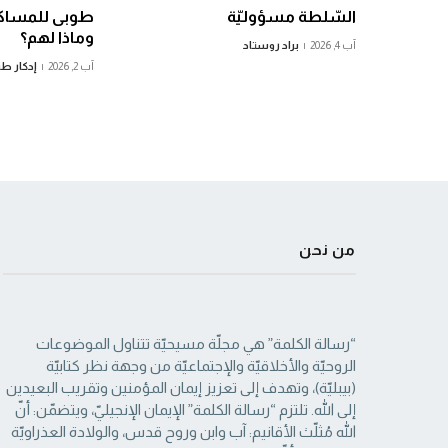
السّلطة مسؤوليّة
طوبى للمساكي
وماذا لهم؟
آب 4, 2026
براد روستاد
آب 2, 2026
إدكار ط
من نحن
“رسالة الكلمة” هي مجلّة مسيحيّة تتناول الموضوعات
الروحيّة والأخلاقيّة والإجتماعيّة من ‏وجهة نظر كتابيّة
(بيبليّة)، وتهدف إلى تعزيز إيمان المؤمنين وتقريب البعيدين
إلى الله. تلتزم “رسالة ‏الكلمة” الإيمان الإنجيليّ، ويتضمّن: أنّ
الله مُثلّث الأقانيم: آب وابن وروح قدس، والولادة العذراويّة