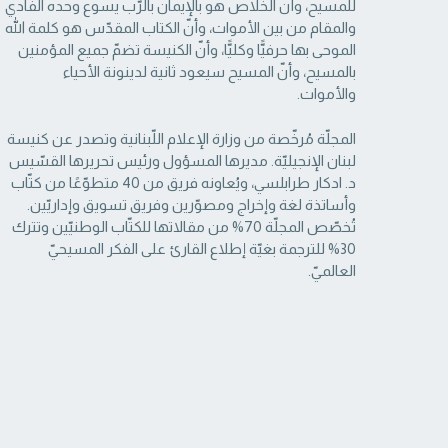
‏للمسيح، وأنّ الخلاص هو بالإيمان بالرّب يسوع وحده الفادي
والمقام من بين الأموات، وأنّ الكتاب ‏المقدّس هو كلمة الله
الموحى بها حرفيًّا وكليًّا، وأنّ الكنيسة تضمّ جميع المؤمنين
بالمسيح، وأنّ المسيح ‏سيعود ثانية لدينونة الأحياء
والأموات. ‏
المجلّة مُرخّصة من وزارة الإعلام اللّبنانية وتصدر عن كنيسة
لبنان الإنجيليّة. مديرها المسؤول ‏ورئيس تحريرها القسّيس
د. ادكار طرابلسي، ويُعاونه فريق من 40 متطوّعًا من كتّاب
وأساتذة لغة ‏وإخراج ومصوّرين وفريق تسويق وإداريّين.
تُخصّص المجلّة 70% من مقالاتها للكتّاب الوطنيّين ‏وتترك
30% للترجمة بغيّة إطلاع القارئ على الفكر المسيحيّ
العالميّ.‏