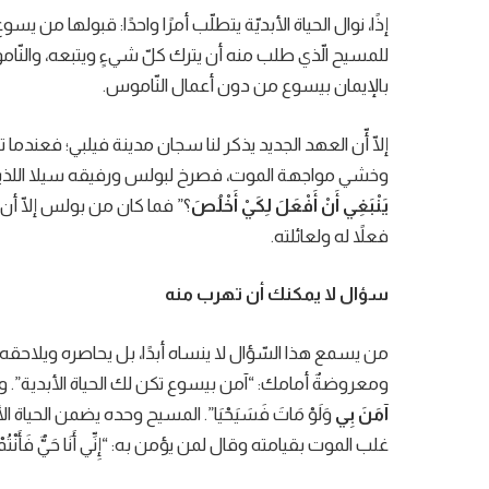
إذًا، نوال الحياة الأبديّة يتطلّب أمرًا واحدًا: قبولها من ي
للمسيح الّذي طلب منه أن يترك كلّ شيءٍ ويتبعه، والنّام
بالإيمان بيسوع من دون أعمال النّاموس.
إلّا أّن العهد الجديد يذكر لنا سجان مدينة فيلبي؛ فعندم
وخشي مواجهة الموت، فصرخ لبولس ورفيقه سيلا اللذين كانا 
يَنْبَغِي أَنْ أَفْعَلَ لِكَيْ أَخْلُصَ
؟” فما كان من بولس إلّا أن أ
فعلاً له ولعائلته.
سؤال لا يمكنك أن تهرب منه
من يسمع هذا السّؤال لا ينساه أبدًا، بل يحاصره ويلاحقه 
ومعروضةٌ أمامك: “آمن بيسوع تكن لك الحياة الأبدية”. وهذا ما أكّ
آمَنَ بِي
وَلَوْ مَاتَ فَسَيَحْيَا”. المسيح وحده يضمن الحياة 
غلب الموت بقيامته وقال لمن يؤمن به: “إِنِّي أَنَا حَيٌّ فَأَنْتُ