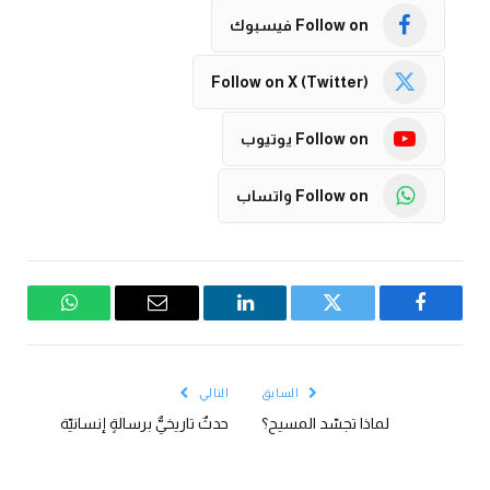
Follow on فيسبوك
Follow on X (Twitter)
Follow on يوتيوب
Follow on واتساب
فيسبوك
تويتر
لينكدإن
البريد
واتساب
الإلكتروني
السابق
التالي
لماذا تجسّد المسيح؟
حدثٌ تاريخيٌّ برسالةٍ إنسانيّة