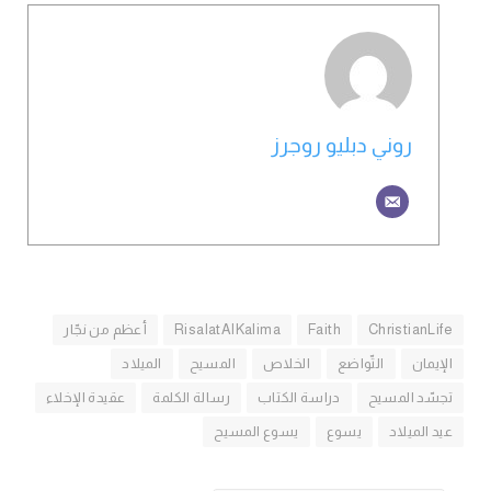
روني دبليو روجرز
ChristianLife
Faith
RisalatAlKalima
أعظم من نجّار
الإيمان
التّواضع
الخلاص
المسيح
الميلاد
تجسّد المسيح
دراسة الكتاب
رسالة الكلمة
عقيدة الإخلاء
عيد الميلاد
يسوع
يسوع المسيح