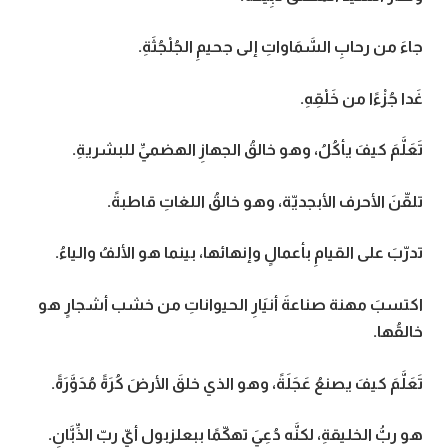
جاءَ من رحابِ السَّمَاواتِ إلى جحيمِ الجُلْجُثَةِ
.
غَدا جُزْءًا من خَلْقِهِ
.
تَعَلَّمَ كيفَ يأكُلُ، وهو خالقُ الجهازِ الهضميِّ للبشريةِ
.
تلقّنَ الأحرف الأبجديّة، وهو خالقُ اللغاتِ قاطبةً
.
تدرّبَ على القيامِ بأعمالٍ وإنهائها، بينما هو الألفُ والياءُ
.
اكتسبَ مهنة صناعةَ أنيَارِ الحيواناتِ من خشب أشجارٍ هو
خالقُها
.
تَعَلَّمَ كيفَ يصنعُ عَجَلَةً، وهو الذي خلقَ الأرضَ كُرَةً مُدَوَّرَةً
.
هو ربُّ الخليقةِ، لكنَّه دُعِيَ تهكّمًا ببعلزبول أيّ ربّ الذِّبَّانِ
.