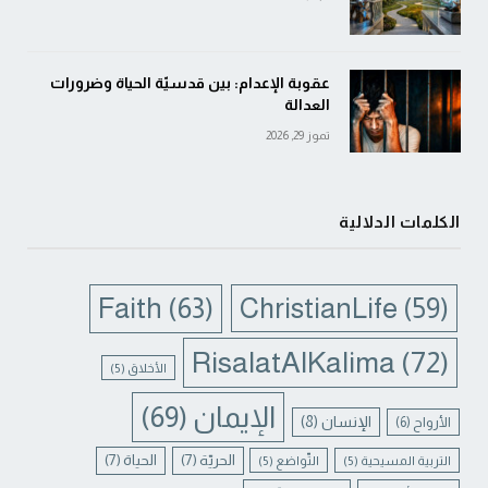
عقوبة الإعدام: بين قدسيّة الحياة وضرورات
العدالة
تموز 29, 2026
الكلمات الدلالية
Faith
(63)
ChristianLife
(59)
RisalatAlKalima
(72)
الأخلاق
(5)
الإيمان
(69)
الإنسان
(8)
الأرواح
(6)
الحريّة
(7)
الحياة
(7)
التربية المسيحية
(5)
التّواضع
(5)