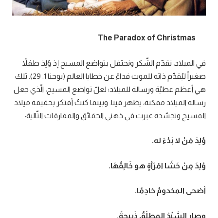
The Paradox of Christmas
في الميلاد، نقدّم الشّكر ونحتفل بتواضع المسيح إذ وُلِدَ طفلاً
صغيراً ليُقدِّم ذاته للموت فداءً عن خطايا العالم (يوحنا 1: 29). تلك
هي أعظم عطيّة ورسالة للميلاد؛ لعلّ تواضع المسيح، الّذي جعل
رسالة الميلاد ممكنة، يظهر فينا. وبينما كنتُ أفتكر بحقيقة ميلاد
المسيح وتجسّده عبرت في ذهني الحقائق والمفارقات التّالية:
وُلِدَ مَنْ لا بَدْءَ له
.
وُلِدَ مِنْ حَشَا امْرَأةٍ هو خَالِقُهَا
.
أضحى المخدومُ خادِمًا
.
وصار السَّيِّدُ المطلَقُ ذَبِيحةً
.