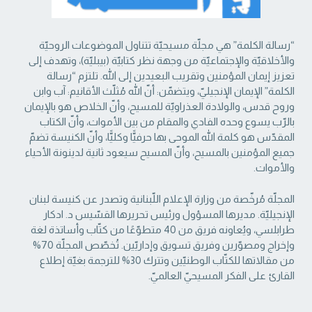
“رسالة الكلمة” هي مجلّة مسيحيّة تتناول الموضوعات الروحيّة
والأخلاقيّة والإجتماعيّة من ‏وجهة نظر كتابيّة (بيبليّة)، وتهدف إلى
تعزيز إيمان المؤمنين وتقريب البعيدين إلى الله. تلتزم “رسالة
‏الكلمة” الإيمان الإنجيليّ، ويتضمّن: أنّ الله مُثلّث الأقانيم: آب وابن
وروح قدس، والولادة العذراويّة ‏للمسيح، وأنّ الخلاص هو بالإيمان
بالرّب يسوع وحده الفادي والمقام من بين الأموات، وأنّ الكتاب
‏المقدّس هو كلمة الله الموحى بها حرفيًّا وكليًّا، وأنّ الكنيسة تضمّ
جميع المؤمنين بالمسيح، وأنّ المسيح ‏سيعود ثانية لدينونة الأحياء
والأموات. ‏
المجلّة مُرخّصة من وزارة الإعلام اللّبنانية وتصدر عن كنيسة لبنان
الإنجيليّة. مديرها المسؤول ‏ورئيس تحريرها القسّيس د. ادكار
طرابلسي، ويُعاونه فريق من 40 متطوّعًا من كتّاب وأساتذة لغة
‏وإخراج ومصوّرين وفريق تسويق وإداريّين. تُخصّص المجلّة 70%
من مقالاتها للكتّاب الوطنيّين ‏وتترك 30% للترجمة بغيّة إطلاع
القارئ على الفكر المسيحيّ العالميّ.‏