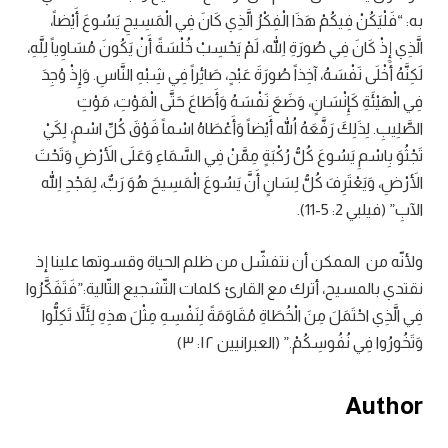
به: “فَلْيَكُنْ فِيكُمْ هَذَا الْفِكْرُ الَّذِي كَانَ فِي الْمَسِيحِ يَسُوعَ أَيْضاً،
الَّذِي إِذْ كَانَ فِي صُورَةِ اللهِ، لَمْ يَحْسِبْ خُلْسَةً أَنْ يَكُونَ مُسَاوِياً لِلَّهِ،
لَكِنَّهُ أَخْلَى نَفْسَهُ، آخِذاً صُورَةَ عَبْدٍ، صَائِراً فِي شِبْهِ النَّاسِ. وَإِذْ وُجِدَ
فِي الْهَيْئَةِ كَإِنْسَانٍ، وَضَعَ نَفْسَهُ وَأَطَاعَ حَتَّى الْمَوْتِ، مَوْتِ
الصَّلِيبِ. لِذَلِكَ رَفَّعَهُ اللهُ أَيْضاً وَأَعْطَاهُ اسْماً فَوْقَ كُلِّ اسْمٍ، لِكَيْ
تَجْثُوَ بِاسْمِ يَسُوعَ كُلُّ رُكْبَةٍ مِمَّنْ فِي السَّمَاءِ وَعَلَى الأَرْضِ وَتَحْتَ
الأَرْضِ، وَيَعْتَرِفَ كُلُّ لِسَانٍ أَنَّ يَسُوعَ الْمَسِيحَ هُوَ رَبٌّ، لِمَجْدِ اللهِ
الآبِ” (فيلبي 2: 5-11).
ولأنّه من الممكن أن نتفشّل من ظلم الحياة وقسوتها علينا إذ
نقتدي بالمسيح، أترك مع القارئ كلمات التّشجيع التّالية:”فَتَفَكَّرُوا
فِي الَّذِي احْتَمَلَ مِنَ الْخُطَاةِ مُقَاوَمَةً لِنَفْسِهِ مِثْلَ هذِهِ لِئَلاَّ تَكِلُّوا
وَتَخُورُوا فِي نُفُوسِكُمْ.” (العبرانيين ١٢: ٣)
Author