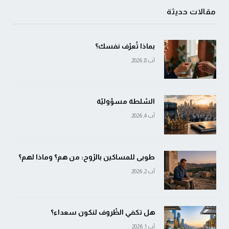
مقالات حديثة
بماذا تُعرّف نفسك؟
آب 8, 2026
السّلطة مسؤوليّة
آب 4, 2026
طوبى للمساكين بالرّوح: من هم؟ وماذا لهم؟
آب 2, 2026
هل تكفي الظّروف لنكون سعداء؟
آب 1, 2026