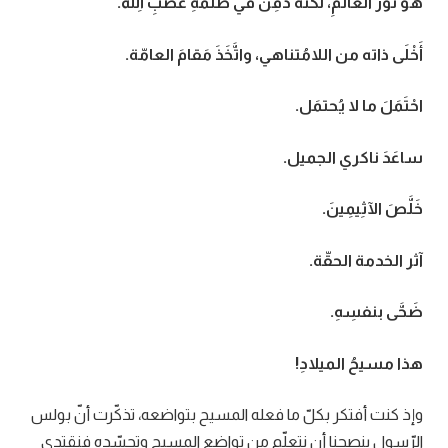
هو نُورُ العالَمِ، لكنَّه دُفِنَ في ظُلْمَةِ غَضَبِ اللهِ
.
أَخْلَى ذاته من اللامُتناهي، واتَّخَذَ مَقامَ
العامّة
.
احْتَمَلَ ما لا يُحتمَل
.
ساعَدَ ناكري الجميل
.
خَلَّصَ الآثِيمِينَ
.
آثر الخدمة الحقّة
.
ضَحَّى بنفسِهِ
.
هذا مسيحُ الميلادِ
!
وإذ كنت أفتكر بكلّ ما فعله المسيح بتواضعه، تذكّرت أنّ بولس
الرّسول ينصحنا أن نتعلّم من تواضع المسيح وتجسّده فنقتدي