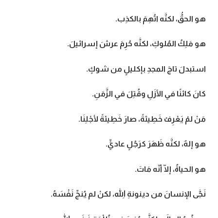
هو الحقُّ، لكنَّه اتُهِمَ بالكذِب
.
هو مَلِكُ المُلوكِ، لكنَّه حُرِمَ عرشَ إسرائيلَ
.
استبدلَ تاجَ المجدِ بإكليلٍ من شوكٍ
.
كانَ كائنًا في الأزَلِ وقُتِلَ في الزَّمَنِ
.
مَنْ لمْ يَعْرِفْ خَطِيئةً، صارَ خَطِيئةً لأجْلِنَا
.
هو إلهٌ، لكنَّه ظَهَرَ كرَجُلٍ عاديٍّ
.
هو الحياةُ، إلّا أنّه مَاتَ
.
نَجَّى الإنسانَ من دينونةِ اللهِ، لكنْ لم يُنجِّ نَفْسَهُ
.