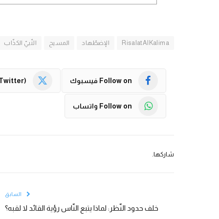
RisalatAlKalima
الإضطّهاد
المسيح
النّبيّ الكذّاب
Follow on فيسبوك
Twitter)
Follow on واتساب
شاركها.
السابق
خلف حدود النّظر: لماذا يتبع النّاس رؤية القائد لا لقبه؟