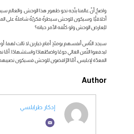
واضحٌ أنّ عالمنا يتّجه نحو ظهور هذا الوحش. والعالم سيخضع 
أخلاقيًّا. وسيكون للوحش سيطرةٌ فكريّةٌ شاملةٌ على المن
ليُعارض الوحش ولو كلّفه الأمر حياته؟
سيجد النّاس أنفسهم يومئذٍ أمام خيارين لا ثالث لهما: أ
ليدفعوا الثّمن الغالي جوعًا واضطّهادًا واستشهادًا. أم
المعدّة لإبليس، أمّا الرّافضون للوحش فسيكون نصيبه
Author
إدكار طرابلسي