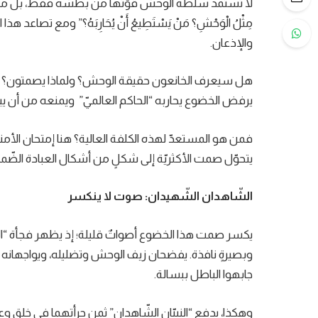
لا تستمدُّ سلطة الوحش قوّتها من بطشه فقط، بل من بري
مِثْلُ الْوَحْشِ؟ مَنْ يَسْتَطِيعُ أَنْ يُحَارِبَهُ؟” ومع تصاعد ه
والإذعان.
هل سيعرف الخانعون حقيقة الوحش؟ ولماذا يصمتون؟ إنّه
يرفض الخضوع يحاربه “الحاكم العالميّ” ويمنعه من أن ي
فمن هو المستعدّ لهذه الكلفة العالية؟ هنا إمتحان الأمن
يتحوّل صمت الأكثريّة إلى شكلٍ من أشكال العبادة الضّمن
الشّاهدان الشّهيدان: صوت لا ينكسر
وبصيرةٍ نافذة. يفضحان زيف الوحش وتضليله، ويواجهانه 
جابهوا الباطل ببسالة.
وهكذا، يدفع “النبيّان الشّاهدان” ثمن جرأتهما في خلق 