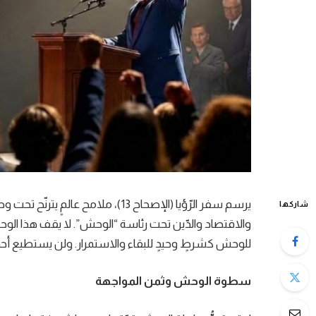
يرسم سفر الرّؤيا (الإصحاح 13)، ملا
شاركها
والاقتصاد والدّين تحت رئاسة “الوحش”. لا يقف هذا الوحش 
للوحش كشرطٍ وحيدٍ للبقاء والاستمرار. ولن يستطيع أحد
سطوة الوحش
وثمن المواجهة