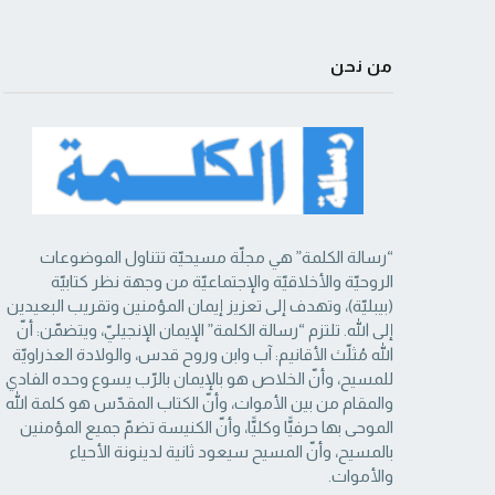
من نحن
“رسالة الكلمة” هي مجلّة مسيحيّة تتناول الموضوعات
الروحيّة والأخلاقيّة والإجتماعيّة من ‏وجهة نظر كتابيّة
(بيبليّة)، وتهدف إلى تعزيز إيمان المؤمنين وتقريب البعيدين
إلى الله. تلتزم “رسالة ‏الكلمة” الإيمان الإنجيليّ، ويتضمّن: أنّ
الله مُثلّث الأقانيم: آب وابن وروح قدس، والولادة العذراويّة
‏للمسيح، وأنّ الخلاص هو بالإيمان بالرّب يسوع وحده الفادي
والمقام من بين الأموات، وأنّ الكتاب ‏المقدّس هو كلمة الله
الموحى بها حرفيًّا وكليًّا، وأنّ الكنيسة تضمّ جميع المؤمنين
بالمسيح، وأنّ المسيح ‏سيعود ثانية لدينونة الأحياء
والأموات. ‏