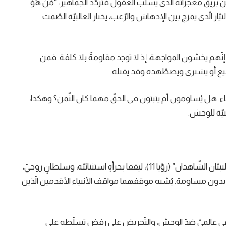
ق معجزاته الّذي يسلب العقول فتردّد الجماهير: “مَنْ هُوَ
ذا التيّار الّذي يمزج بين الإدهاش والرّعب، يختار الغالبيّة الصّمت
م يخشون المواجهة، إذ لا توجد مقاومةٌ بلا كلفة. فمن
بيع أو يشتري ويضطّهده وقد يقتله.
اء: هل يُساومون أم يثبتون في الحقّ مهما كان الثّمن؟ وهكذا،
يّة للوحش.
يكسر صمت هذا الخضوع أصواتٌ قليلة؛ إذ يظهر فجأة “النبيّان الشّاهدان” (رؤيا 11)، ليقفا بجرأةٍ استثنائيّة، وسلطانٍ روحيّ،
بدون مساومة. يُشبه موقفهما مواقف الأنبياء الأقدمين الّذين
وعيٍ عالميّ ضدّ الوحش، والتّحريض على رفض تسلّطه على