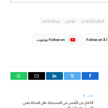
النبيّان الشّاهدان
الوحش
رسالة الكلمة
Follow on X (
Follow on يوتيوب
فيسبوك
تويتر
لينكدإن
البريد
واتساب
الإلكتروني
التالي
الدّفاع عن النّفس في المسيحيّة: هل المحبّة تعني
الاستسلام للشرّ؟