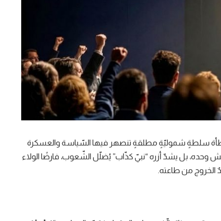
مح عالمٍ يترنّح تحت وطأة سلطةٍ شموليّةٍ مطلقةٍ تنصهر فيها السّياسة والعسكرة
وحده، بل يشدّ أزره “نبيّ كذّاب” يُضلّل الشّعوب، فارضًا الولاء
ٌ الخروج من طاعته.