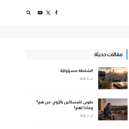
X
فيسبوك
يوتيوب
(Twitter)
مقالات حديثة
السّلطة مسؤوليّة
آب 4, 2026
طوبى للمساكين بالرّوح: من هم؟
وماذا لهم؟
آب 2, 2026