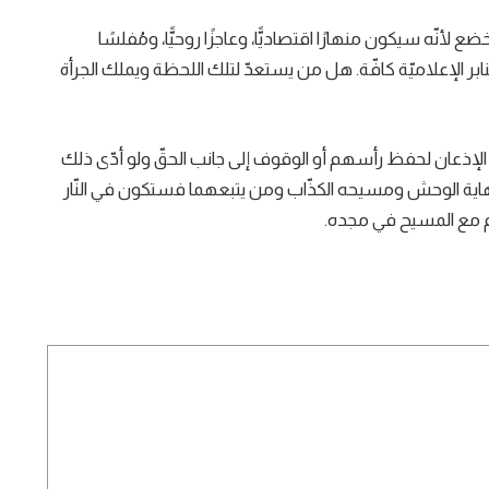
لأنّه سيكون منهارًا اقتصاديًّا، وعاجزًا روحيًّا، ومُفلسًا
ابر الإعلاميّة كافّة. هل من يستعدّ لتلك اللحظة ويملك الجرأة
و الإذعان لحفظ رأسهم أو الوقوف إلى جانب الحقّ ولو أدّى ذلك
ّا نهاية الوحش ومسيحه الكذّاب ومن يتبعهما فستكون في النّار
م مع المسيح في مجده.