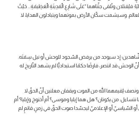
يُقتلان وتُلقى جثّتاهما “عَلَى شَارِعِ الْمَدِينَةِ الْعَظِيمَةِ… حَيْثُ
ول العالم. وسيشمت سكّان الأرض بموتهما ويتبادلون الهدايا، لا
لشّاهدين؛ إذ سيوجد من يرفض السّجود للوحش أو نيل سِمَتَه.
الوحش قد انتصر، فارضًا حكمًا استبداديًّا لم يشهد التّاريخ له
ّام ونصف يُقيمهما الله من الموت ويقفان معلنين أنّ الحقّ لا
نا نتساءل: من يكونان؟ هل هما إيليا وموسى؟ أم أخنوخ وإيليا؟ أم
يّ أو السّياسيّ أو الإعلاميّ ليجسّدا صوت الحقّ في زمنٍ قاتمٍ لم