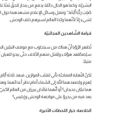
البشريّة. وكما هو الحال دائمًا، يدفع من ينحاز للحقّ ثمنًا غاليًا؛ ف
صُلِبَ رَبُّنَا أَيْضًا.” وتنقل وسائل الإعلام مشهدهما ح
لشيء إلّا لأنّهما وبّخا العالم لسيرهم خلف الوحش.
قيامة الشّاهدين العجائبيّة
تُظهر الرّؤيا أنّ هناك من سيتجاوب مع موقف النبيّين ا
سيُضطّهد هؤلاء ويُقتل منهم الآلاف، حتّى يبدو للعيان أنّ 
مثيلًا.
لكنّ النّهاية المفاجئة تأتي لتقلب الموازين. فبعد ثلاثة أي
يُهزم ويُصعدهما الله إلى السّماء أمام نظر أعدائهما. وه
هما نبيّان جديدان؟ أو أنّهما قائدان يبرزان من العالم الدّين
يعد فيه من يجرؤ على مواجهة الوحش وإبليس؟
الخلاصة: خيار اللحظات الأخيرة