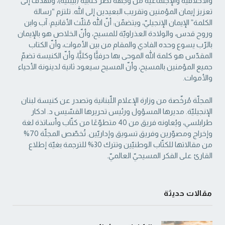
والأخلاقيّة والإجتماعيّة من ‏وجهة نظر كتابيّة (بيبليّة)، وتهدف إلى
تعزيز إيمان المؤمنين وتقريب البعيدين إلى الله. تلتزم “رسالة
‏الكلمة” الإيمان الإنجيليّ، ويتضمّن: أنّ الله مُثلّث الأقانيم: آب وابن
وروح قدس، والولادة العذراويّة ‏للمسيح، وأنّ الخلاص هو بالإيمان
بالرّب يسوع وحده الفادي والمقام من بين الأموات، وأنّ الكتاب
‏المقدّس هو كلمة الله الموحى بها حرفيًّا وكليًّا، وأنّ الكنيسة تضمّ
جميع المؤمنين بالمسيح، وأنّ المسيح ‏سيعود ثانية لدينونة الأحياء
والأموات. ‏
المجلّة مُرخّصة من وزارة الإعلام اللّبنانية وتصدر عن كنيسة لبنان
الإنجيليّة. مديرها المسؤول ‏ورئيس تحريرها القسّيس د. ادكار
طرابلسي، ويُعاونه فريق من 40 متطوّعًا من كتّاب وأساتذة لغة
‏وإخراج ومصوّرين وفريق تسويق وإداريّين. تُخصّص المجلّة 70%
من مقالاتها للكتّاب الوطنيّين ‏وتترك 30% للترجمة بغيّة إطلاع
القارئ على الفكر المسيحيّ العالميّ.‏
مقالات حديثة