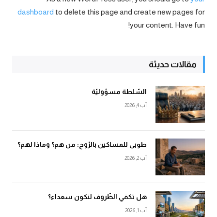
dashboard
to delete this page and create new pages for
your content. Have fun!
مقالات حديثة
السّلطة مسؤوليّة
آب 4, 2026
طوبى للمساكين بالرّوح: من هم؟ وماذا لهم؟
آب 2, 2026
هل تكفي الظّروف لنكون سعداء؟
آب 1, 2026