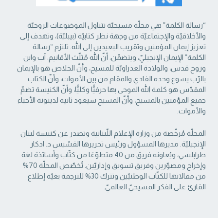
“رسالة الكلمة” هي مجلّة مسيحيّة تتناول الموضوعات الروحيّة
والأخلاقيّة والإجتماعيّة من ‏وجهة نظر كتابيّة (بيبليّة)، وتهدف إلى
تعزيز إيمان المؤمنين وتقريب البعيدين إلى الله. تلتزم “رسالة
‏الكلمة” الإيمان الإنجيليّ، ويتضمّن: أنّ الله مُثلّث الأقانيم: آب وابن
وروح قدس، والولادة العذراويّة ‏للمسيح، وأنّ الخلاص هو بالإيمان
بالرّب يسوع وحده الفادي والمقام من بين الأموات، وأنّ الكتاب
‏المقدّس هو كلمة الله الموحى بها حرفيًّا وكليًّا، وأنّ الكنيسة تضمّ
جميع المؤمنين بالمسيح، وأنّ المسيح ‏سيعود ثانية لدينونة الأحياء
والأموات. ‏
المجلّة مُرخّصة من وزارة الإعلام اللّبنانية وتصدر عن كنيسة لبنان
الإنجيليّة. مديرها المسؤول ‏ورئيس تحريرها القسّيس د. ادكار
طرابلسي، ويُعاونه فريق من 40 متطوّعًا من كتّاب وأساتذة لغة
‏وإخراج ومصوّرين وفريق تسويق وإداريّين. تُخصّص المجلّة 70%
من مقالاتها للكتّاب الوطنيّين ‏وتترك 30% للترجمة بغيّة إطلاع
القارئ على الفكر المسيحيّ العالميّ.‏