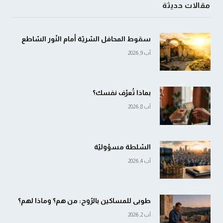
مقالات حديثة
سقوط المحافل السّريّة أمام النّور السّاطع
آب 9, 2026
بماذا تُعرّف نفسك؟
آب 8, 2026
السّلطة مسؤوليّة
آب 4, 2026
طوبى للمساكين بالرّوح: من هم؟ وماذا لهم؟
آب 2, 2026