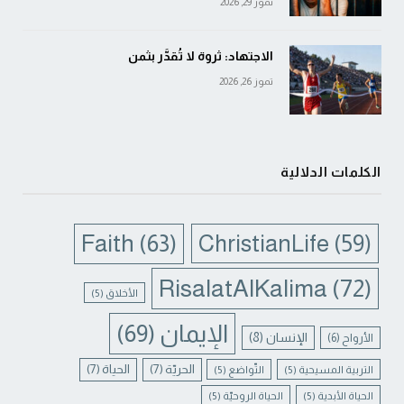
تموز 29, 2026
الاجتهاد: ثروة لا تُقدَّر بثمن
تموز 26, 2026
الكلمات الدلالية
Faith
(63)
ChristianLife
(59)
RisalatAlKalima
(72)
الأخلاق
(5)
الإيمان
(69)
الإنسان
(8)
الأرواح
(6)
الحريّة
(7)
الحياة
(7)
التربية المسيحية
(5)
التّواضع
(5)
الحياة الأبدية
(5)
الحياة الروحيّة
(5)