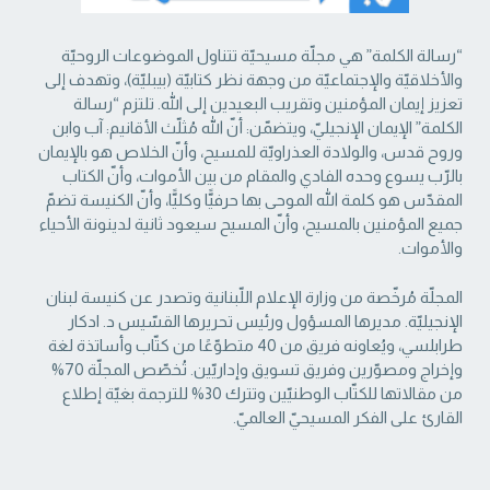
“رسالة الكلمة” هي مجلّة مسيحيّة تتناول الموضوعات الروحيّة
والأخلاقيّة والإجتماعيّة من ‏وجهة نظر كتابيّة (بيبليّة)، وتهدف إلى
تعزيز إيمان المؤمنين وتقريب البعيدين إلى الله. تلتزم “رسالة
‏الكلمة” الإيمان الإنجيليّ، ويتضمّن: أنّ الله مُثلّث الأقانيم: آب وابن
وروح قدس، والولادة العذراويّة ‏للمسيح، وأنّ الخلاص هو بالإيمان
بالرّب يسوع وحده الفادي والمقام من بين الأموات، وأنّ الكتاب
‏المقدّس هو كلمة الله الموحى بها حرفيًّا وكليًّا، وأنّ الكنيسة تضمّ
جميع المؤمنين بالمسيح، وأنّ المسيح ‏سيعود ثانية لدينونة الأحياء
والأموات. ‏
المجلّة مُرخّصة من وزارة الإعلام اللّبنانية وتصدر عن كنيسة لبنان
الإنجيليّة. مديرها المسؤول ‏ورئيس تحريرها القسّيس د. ادكار
طرابلسي، ويُعاونه فريق من 40 متطوّعًا من كتّاب وأساتذة لغة
‏وإخراج ومصوّرين وفريق تسويق وإداريّين. تُخصّص المجلّة 70%
من مقالاتها للكتّاب الوطنيّين ‏وتترك 30% للترجمة بغيّة إطلاع
القارئ على الفكر المسيحيّ العالميّ.‏