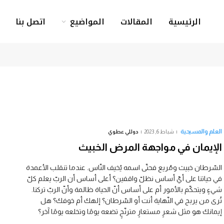
الرئيسية
المقالات
المواضيع
اتصل بنا
العلم والمسيحية
شباط 6, 2023
دوللي عطوي
الإيمان في مواجهة المرض الخبيث
السّرطان خبيث ومُريع فحتّى اسمه يُخيف النّاس. عندما تنقلب الأعمدة
في حياتنا على أيّ أساس نظلّ واقفين؟ أعلى أساس أن الربّ يعلم كلّ
شيءٍ ويتحكّم بالأمور أم على أساس أنّ الحياة ظالمة وأنّ الربّ تركنا.
تُرى من يربح في النّهاية أنت أو السّرطان؟ إلهك أم خوفك؟ هل
إيمانك هو مثل شعرٍ مستعارٍ مترنّحٍ تضعه يومًا وتخلعه يومًا آخر؟