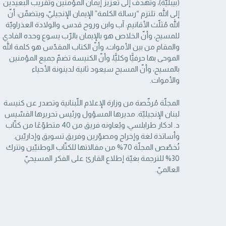
(بيبليّة)، وتهدف إلى تعزيز إيمان المؤمنين وتقريب البعيدين
إلى الله. تلتزم “رسالة ‏الكلمة” الإيمان الإنجيليّ، ويتضمّن: أنّ
الله مُثلّث الأقانيم: آب وابن وروح قدس، والولادة العذراويّة
‏للمسيح، وأنّ الخلاص هو بالإيمان بالرّب يسوع وحده الفادي
والمقام من بين الأموات، وأنّ الكتاب ‏المقدّس هو كلمة الله
الموحى بها حرفيًّا وكليًّا، وأنّ الكنيسة تضمّ جميع المؤمنين
بالمسيح، وأنّ المسيح ‏سيعود ثانية لدينونة الأحياء
والأموات. ‏
المجلّة مُرخّصة من وزارة الإعلام اللّبنانية وتصدر عن كنيسة
لبنان الإنجيليّة. مديرها المسؤول ‏ورئيس تحريرها القسّيس
د. ادكار طرابلسي، ويُعاونه فريق من 40 متطوّعًا من كتّاب
وأساتذة لغة ‏وإخراج ومصوّرين وفريق تسويق وإداريّين.
تُخصّص المجلّة 70% من مقالاتها للكتّاب الوطنيّين ‏وتترك
30% للترجمة بغيّة إطلاع القارئ على الفكر المسيحيّ
العالميّ.‏