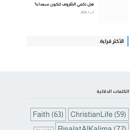
هل تكفي الظّروف لنكون سعداء؟
آب 1, 2026
الأكثر قراءة
الكلمات الدلالية
Faith
(63)
ChristianLife
(59)
RisalatAlKalima
(72)