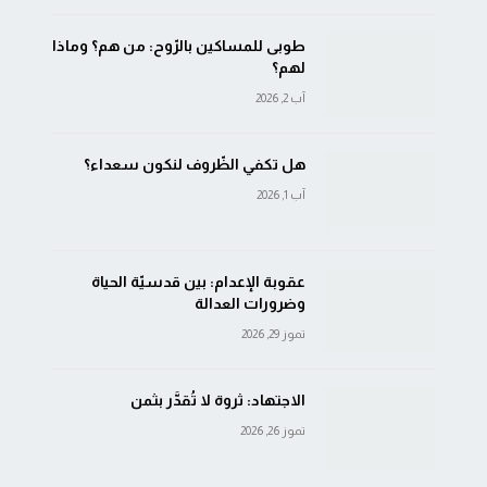
طوبى للمساكين بالرّوح: من هم؟ وماذا
لهم؟
آب 2, 2026
هل تكفي الظّروف لنكون سعداء؟
آب 1, 2026
عقوبة الإعدام: بين قدسيّة الحياة
وضرورات العدالة
تموز 29, 2026
الاجتهاد: ثروة لا تُقدَّر بثمن
تموز 26, 2026