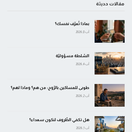
مقالات حديثة
بماذا تُعرّف نفسك؟
آب 8, 2026
السّلطة مسؤوليّة
آب 4, 2026
طوبى للمساكين بالرّوح: من هم؟ وماذا لهم؟
آب 2, 2026
هل تكفي الظّروف لنكون سعداء؟
آب 1, 2026