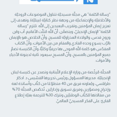
“رسالة الكلمة” هي مجلّة مسيحيّة تتناول الموضوعات الروحيّة
والأخلاقيّة والإجتماعيّة من ‏وجهة نظر كتابيّة (بيبليّة)، وتهدف إلى
تعزيز إيمان المؤمنين وتقريب البعيدين إلى الله. تلتزم “رسالة
‏الكلمة” الإيمان الإنجيليّ، ويتضمّن: أنّ الله مُثلّث الأقانيم: آب وابن
وروح قدس، والولادة العذراويّة ‏للمسيح، وأنّ الخلاص هو بالإيمان
بالرّب يسوع وحده الفادي والمقام من بين الأموات، وأنّ الكتاب
‏المقدّس هو كلمة الله الموحى بها حرفيًّا وكليًّا، وأنّ الكنيسة تضمّ
جميع المؤمنين بالمسيح، وأنّ المسيح ‏سيعود ثانية لدينونة الأحياء
والأموات. ‏
المجلّة مُرخّصة من وزارة الإعلام اللّبنانية وتصدر عن كنيسة لبنان
الإنجيليّة. مديرها المسؤول ‏ورئيس تحريرها القسّيس د. ادكار
طرابلسي، ويُعاونه فريق من 40 متطوّعًا من كتّاب وأساتذة لغة
‏وإخراج ومصوّرين وفريق تسويق وإداريّين. تُخصّص المجلّة 70%
من مقالاتها للكتّاب الوطنيّين ‏وتترك 30% للترجمة بغيّة إطلاع
القارئ على الفكر المسيحيّ العالميّ.‏