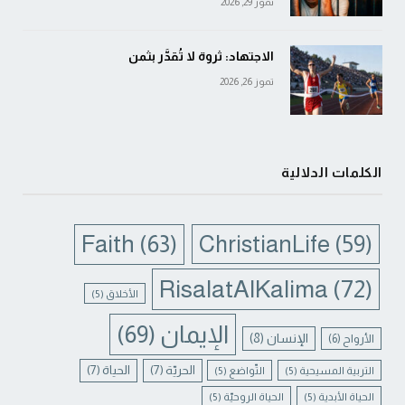
تموز 29, 2026
الاجتهاد: ثروة لا تُقدَّر بثمن
تموز 26, 2026
الكلمات الدلالية
Faith
(63)
ChristianLife
(59)
RisalatAlKalima
(72)
الأخلاق
(5)
الإيمان
(69)
الإنسان
(8)
الأرواح
(6)
الحريّة
(7)
الحياة
(7)
التربية المسيحية
(5)
التّواضع
(5)
الحياة الأبدية
(5)
الحياة الروحيّة
(5)