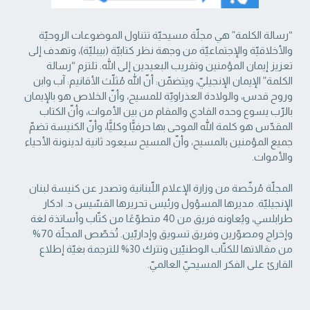
“رسالة الكلمة” هي مجلّة مسيحيّة تتناول الموضوعات الروحيّة
والأخلاقيّة والإجتماعيّة من ‏وجهة نظر كتابيّة (بيبليّة)، وتهدف إلى
تعزيز إيمان المؤمنين وتقريب البعيدين إلى الله. تلتزم “رسالة
‏الكلمة” الإيمان الإنجيليّ، ويتضمّن: أنّ الله مُثلّث الأقانيم: آب وابن
وروح قدس، والولادة العذراويّة ‏للمسيح، وأنّ الخلاص هو بالإيمان
بالرّب يسوع وحده الفادي والمقام من بين الأموات، وأنّ الكتاب
‏المقدّس هو كلمة الله الموحى بها حرفيًّا وكليًّا، وأنّ الكنيسة تضمّ
جميع المؤمنين بالمسيح، وأنّ المسيح ‏سيعود ثانية لدينونة الأحياء
والأموات. ‏
المجلّة مُرخّصة من وزارة الإعلام اللّبنانية وتصدر عن كنيسة لبنان
الإنجيليّة. مديرها المسؤول ‏ورئيس تحريرها القسّيس د. ادكار
طرابلسي، ويُعاونه فريق من 40 متطوّعًا من كتّاب وأساتذة لغة
‏وإخراج ومصوّرين وفريق تسويق وإداريّين. تُخصّص المجلّة 70%
من مقالاتها للكتّاب الوطنيّين ‏وتترك 30% للترجمة بغيّة إطلاع
القارئ على الفكر المسيحيّ العالميّ.‏