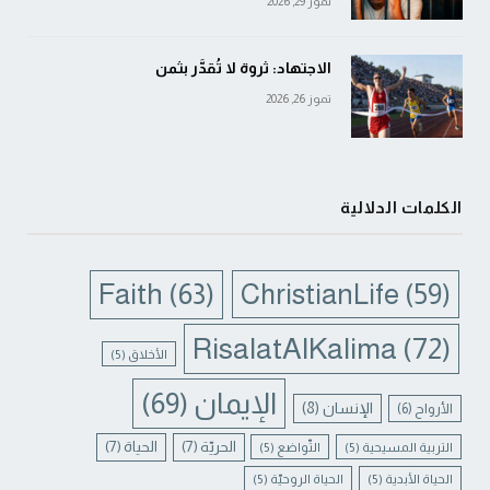
تموز 29, 2026
الاجتهاد: ثروة لا تُقدَّر بثمن
تموز 26, 2026
الكلمات الدلالية
Faith
(63)
ChristianLife
(59)
RisalatAlKalima
(72)
الأخلاق
(5)
الإيمان
(69)
الإنسان
(8)
الأرواح
(6)
الحريّة
(7)
الحياة
(7)
التربية المسيحية
(5)
التّواضع
(5)
الحياة الأبدية
(5)
الحياة الروحيّة
(5)