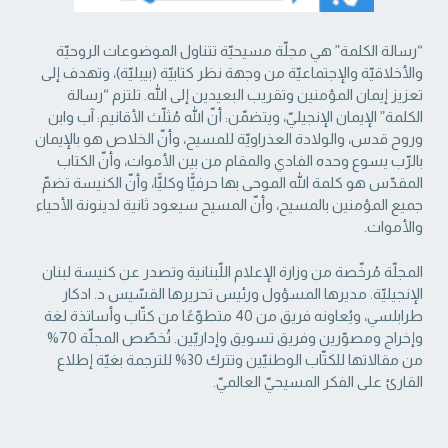
“رسالة الكلمة” هي مجلّة مسيحيّة تتناول الموضوعات الروحيّة
والأخلاقيّة والإجتماعيّة من ‏وجهة نظر كتابيّة (بيبليّة)، وتهدف إلى
تعزيز إيمان المؤمنين وتقريب البعيدين إلى الله. تلتزم “رسالة
‏الكلمة” الإيمان الإنجيليّ، ويتضمّن: أنّ الله مُثلّث الأقانيم: آب وابن
وروح قدس، والولادة العذراويّة ‏للمسيح، وأنّ الخلاص هو بالإيمان
بالرّب يسوع وحده الفادي والمقام من بين الأموات، وأنّ الكتاب
‏المقدّس هو كلمة الله الموحى بها حرفيًّا وكليًّا، وأنّ الكنيسة تضمّ
جميع المؤمنين بالمسيح، وأنّ المسيح ‏سيعود ثانية لدينونة الأحياء
والأموات. ‏
المجلّة مُرخّصة من وزارة الإعلام اللّبنانية وتصدر عن كنيسة لبنان
الإنجيليّة. مديرها المسؤول ‏ورئيس تحريرها القسّيس د. ادكار
طرابلسي، ويُعاونه فريق من 40 متطوّعًا من كتّاب وأساتذة لغة
‏وإخراج ومصوّرين وفريق تسويق وإداريّين. تُخصّص المجلّة 70%
من مقالاتها للكتّاب الوطنيّين ‏وتترك 30% للترجمة بغيّة إطلاع
القارئ على الفكر المسيحيّ العالميّ.‏