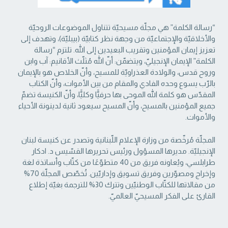
“رسالة الكلمة” هي مجلّة مسيحيّة تتناول الموضوعات الروحيّة
والأخلاقيّة والإجتماعيّة من ‏وجهة نظر كتابيّة (بيبليّة)، وتهدف إلى
تعزيز إيمان المؤمنين وتقريب البعيدين إلى الله. تلتزم “رسالة
‏الكلمة” الإيمان الإنجيليّ، ويتضمّن: أنّ الله مُثلّث الأقانيم: آب وابن
وروح قدس، والولادة العذراويّة ‏للمسيح، وأنّ الخلاص هو بالإيمان
بالرّب يسوع وحده الفادي والمقام من بين الأموات، وأنّ الكتاب
‏المقدّس هو كلمة الله الموحى بها حرفيًّا وكليًّا، وأنّ الكنيسة تضمّ
جميع المؤمنين بالمسيح، وأنّ المسيح ‏سيعود ثانية لدينونة الأحياء
والأموات. ‏
المجلّة مُرخّصة من وزارة الإعلام اللّبنانية وتصدر عن كنيسة لبنان
الإنجيليّة. مديرها المسؤول ‏ورئيس تحريرها القسّيس د. ادكار
طرابلسي، ويُعاونه فريق من 40 متطوّعًا من كتّاب وأساتذة لغة
‏وإخراج ومصوّرين وفريق تسويق وإداريّين. تُخصّص المجلّة 70%
من مقالاتها للكتّاب الوطنيّين ‏وتترك 30% للترجمة بغيّة إطلاع
القارئ على الفكر المسيحيّ العالميّ.‏