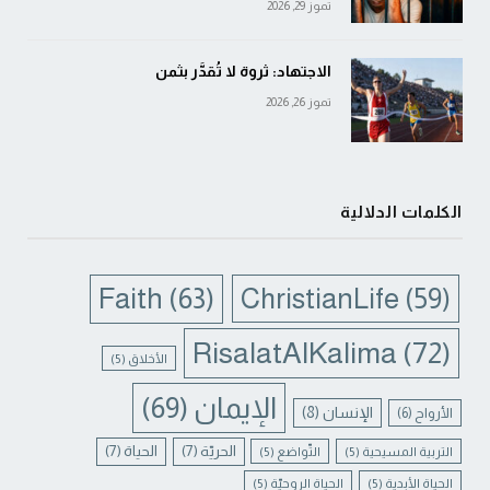
تموز 29, 2026
الاجتهاد: ثروة لا تُقدَّر بثمن
تموز 26, 2026
الكلمات الدلالية
Faith
(63)
ChristianLife
(59)
RisalatAlKalima
(72)
الأخلاق
(5)
الإيمان
(69)
الإنسان
(8)
الأرواح
(6)
الحريّة
(7)
الحياة
(7)
التربية المسيحية
(5)
التّواضع
(5)
الحياة الأبدية
(5)
الحياة الروحيّة
(5)