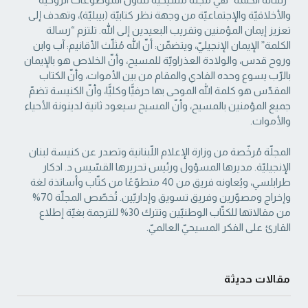
والأخلاقيّة والإجتماعيّة من ‏وجهة نظر كتابيّة (بيبليّة)، وتهدف إلى
تعزيز إيمان المؤمنين وتقريب البعيدين إلى الله. تلتزم “رسالة
‏الكلمة” الإيمان الإنجيليّ، ويتضمّن: أنّ الله مُثلّث الأقانيم: آب وابن
وروح قدس، والولادة العذراويّة ‏للمسيح، وأنّ الخلاص هو بالإيمان
بالرّب يسوع وحده الفادي والمقام من بين الأموات، وأنّ الكتاب
‏المقدّس هو كلمة الله الموحى بها حرفيًّا وكليًّا، وأنّ الكنيسة تضمّ
جميع المؤمنين بالمسيح، وأنّ المسيح ‏سيعود ثانية لدينونة الأحياء
والأموات. ‏
المجلّة مُرخّصة من وزارة الإعلام اللّبنانية وتصدر عن كنيسة لبنان
الإنجيليّة. مديرها المسؤول ‏ورئيس تحريرها القسّيس د. ادكار
طرابلسي، ويُعاونه فريق من 40 متطوّعًا من كتّاب وأساتذة لغة
‏وإخراج ومصوّرين وفريق تسويق وإداريّين. تُخصّص المجلّة 70%
من مقالاتها للكتّاب الوطنيّين ‏وتترك 30% للترجمة بغيّة إطلاع
القارئ على الفكر المسيحيّ العالميّ.‏
مقالات حديثة