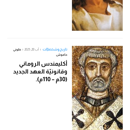
تاريخ وشخصيّات
آب 28, 2025
طوني
حاموش
أكليمندس الروماني
وقانونيّة العهد الجديد
(30م – 110م).