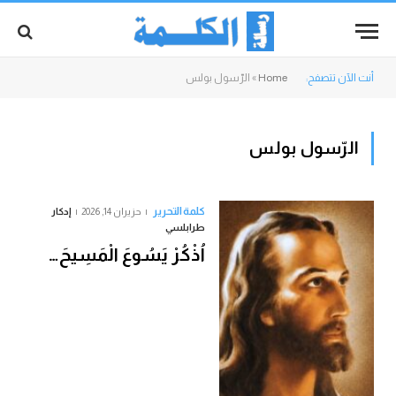
أنت الآن تتصفح:
Home
»
الرّسول بولس
الرّسول بولس
كلمة التحرير
حزيران 14, 2026
إدكار
طرابلسي
اُذْكُرْ يَسُوعَ الْمَسِيحَ…