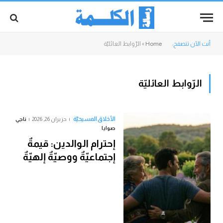
أنت الآن تتصفح:
Home
»
الرّوابط العائليّة
الرّوابط العائليّة
الأخلاق المسيحيّة
حزيران 26, 2026
ناجي
صوايا
إحترام الوالدين: قيمةٌ
إجتماعيّةٌ ووصيّةٌ إلهيّةٌ