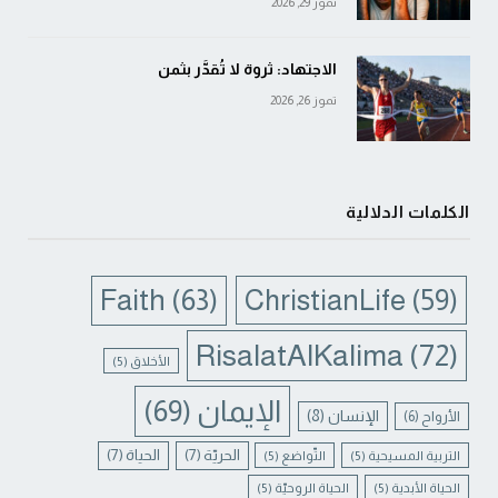
تموز 29, 2026
الاجتهاد: ثروة لا تُقدَّر بثمن
تموز 26, 2026
الكلمات الدلالية
Faith
(63)
ChristianLife
(59)
RisalatAlKalima
(72)
الأخلاق
(5)
الإيمان
(69)
الإنسان
(8)
الأرواح
(6)
الحريّة
(7)
الحياة
(7)
التربية المسيحية
(5)
التّواضع
(5)
الحياة الأبدية
(5)
الحياة الروحيّة
(5)