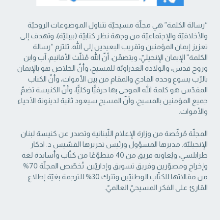
“رسالة الكلمة” هي مجلّة مسيحيّة تتناول الموضوعات الروحيّة
والأخلاقيّة والإجتماعيّة من ‏وجهة نظر كتابيّة (بيبليّة)، وتهدف إلى
تعزيز إيمان المؤمنين وتقريب البعيدين إلى الله. تلتزم “رسالة
‏الكلمة” الإيمان الإنجيليّ، ويتضمّن: أنّ الله مُثلّث الأقانيم: آب وابن
وروح قدس، والولادة العذراويّة ‏للمسيح، وأنّ الخلاص هو بالإيمان
بالرّب يسوع وحده الفادي والمقام من بين الأموات، وأنّ الكتاب
‏المقدّس هو كلمة الله الموحى بها حرفيًّا وكليًّا، وأنّ الكنيسة تضمّ
جميع المؤمنين بالمسيح، وأنّ المسيح ‏سيعود ثانية لدينونة الأحياء
والأموات. ‏
المجلّة مُرخّصة من وزارة الإعلام اللّبنانية وتصدر عن كنيسة لبنان
الإنجيليّة. مديرها المسؤول ‏ورئيس تحريرها القسّيس د. ادكار
طرابلسي، ويُعاونه فريق من 40 متطوّعًا من كتّاب وأساتذة لغة
‏وإخراج ومصوّرين وفريق تسويق وإداريّين. تُخصّص المجلّة 70%
من مقالاتها للكتّاب الوطنيّين ‏وتترك 30% للترجمة بغيّة إطلاع
القارئ على الفكر المسيحيّ العالميّ.‏