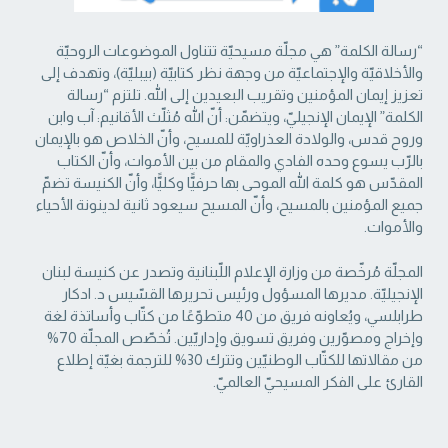
“رسالة الكلمة” هي مجلّة مسيحيّة تتناول الموضوعات الروحيّة
والأخلاقيّة والإجتماعيّة من ‏وجهة نظر كتابيّة (بيبليّة)، وتهدف إلى
تعزيز إيمان المؤمنين وتقريب البعيدين إلى الله. تلتزم “رسالة
‏الكلمة” الإيمان الإنجيليّ، ويتضمّن: أنّ الله مُثلّث الأقانيم: آب وابن
وروح قدس، والولادة العذراويّة ‏للمسيح، وأنّ الخلاص هو بالإيمان
بالرّب يسوع وحده الفادي والمقام من بين الأموات، وأنّ الكتاب
‏المقدّس هو كلمة الله الموحى بها حرفيًّا وكليًّا، وأنّ الكنيسة تضمّ
جميع المؤمنين بالمسيح، وأنّ المسيح ‏سيعود ثانية لدينونة الأحياء
والأموات. ‏
المجلّة مُرخّصة من وزارة الإعلام اللّبنانية وتصدر عن كنيسة لبنان
الإنجيليّة. مديرها المسؤول ‏ورئيس تحريرها القسّيس د. ادكار
طرابلسي، ويُعاونه فريق من 40 متطوّعًا من كتّاب وأساتذة لغة
‏وإخراج ومصوّرين وفريق تسويق وإداريّين. تُخصّص المجلّة 70%
من مقالاتها للكتّاب الوطنيّين ‏وتترك 30% للترجمة بغيّة إطلاع
القارئ على الفكر المسيحيّ العالميّ.‏