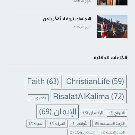
تموز 29, 2026
الاجتهاد: ثروة لا تُقدَّر بثمن
تموز 26, 2026
الكلمات الدلالية
Faith
(63)
ChristianLife
(59)
RisalatAlKalima
(72)
الأخلاق
(5)
الإيمان
(69)
الإنسان
(8)
الأرواح
(6)
الحريّة
(7)
الحياة
(7)
التربية المسيحية
(5)
التّواضع
(5)
الحياة الأبدية
(5)
الحياة الروحيّة
(5)