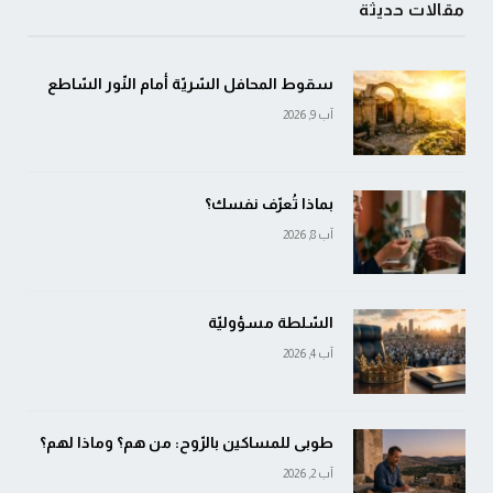
مقالات حديثة
سقوط المحافل السّريّة أمام النّور السّاطع
آب 9, 2026
بماذا تُعرّف نفسك؟
آب 8, 2026
السّلطة مسؤوليّة
آب 4, 2026
طوبى للمساكين بالرّوح: من هم؟ وماذا لهم؟
آب 2, 2026