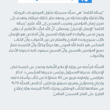
“رسالة الكلمة” هي مجلّة مسيحيّة تتناول الموضوعات الروحيّة
والأخلاقيّة والإجتماعيّة من ‏وجهة نظر كتابيّة (بيبليّة)، وتهدف إلى
تعزيز إيمان المؤمنين وتقريب البعيدين إلى الله. تلتزم “رسالة
‏الكلمة” الإيمان الإنجيليّ، ويتضمّن: أنّ الله مُثلّث الأقانيم: آب وابن
وروح قدس، والولادة العذراويّة ‏للمسيح، وأنّ الخلاص هو بالإيمان
بالرّب يسوع وحده الفادي والمقام من بين الأموات، وأنّ الكتاب
‏المقدّس هو كلمة الله الموحى بها حرفيًّا وكليًّا، وأنّ الكنيسة تضمّ
جميع المؤمنين بالمسيح، وأنّ المسيح ‏سيعود ثانية لدينونة الأحياء
والأموات. ‏
المجلّة مُرخّصة من وزارة الإعلام اللّبنانية وتصدر عن كنيسة لبنان
الإنجيليّة. مديرها المسؤول ‏ورئيس تحريرها القسّيس د. ادكار
طرابلسي، ويُعاونه فريق من 40 متطوّعًا من كتّاب وأساتذة لغة
‏وإخراج ومصوّرين وفريق تسويق وإداريّين. تُخصّص المجلّة 70%
من مقالاتها للكتّاب الوطنيّين ‏وتترك 30% للترجمة بغيّة إطلاع
القارئ على الفكر المسيحيّ العالميّ.‏