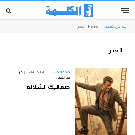
أنت الآن تتصفح:
Home
»
الغدر
الغدر
كلمة التحرير
شباط 27, 2026
إدكار
طرابلسي
صعاليك السّلالم