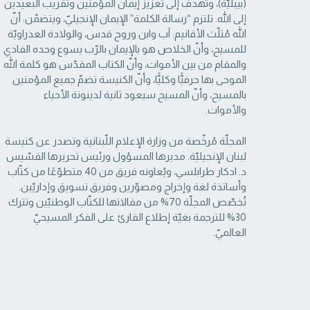
(بيبليّة)، وتهدف إلى تعزيز إيمان المؤمنين وتقريب البعيدين
إلى الله. تلتزم “رسالة ‏الكلمة” الإيمان الإنجيليّ، ويتضمّن: أنّ
الله مُثلّث الأقانيم: آب وابن وروح قدس، والولادة العذراويّة
‏للمسيح، وأنّ الخلاص هو بالإيمان بالرّب يسوع وحده الفادي
والمقام من بين الأموات، وأنّ الكتاب ‏المقدّس هو كلمة الله
الموحى بها حرفيًّا وكليًّا، وأنّ الكنيسة تضمّ جميع المؤمنين
بالمسيح، وأنّ المسيح ‏سيعود ثانية لدينونة الأحياء
والأموات. ‏
المجلّة مُرخّصة من وزارة الإعلام اللّبنانية وتصدر عن كنيسة
لبنان الإنجيليّة. مديرها المسؤول ‏ورئيس تحريرها القسّيس
د. ادكار طرابلسي، ويُعاونه فريق من 40 متطوّعًا من كتّاب
وأساتذة لغة ‏وإخراج ومصوّرين وفريق تسويق وإداريّين.
تُخصّص المجلّة 70% من مقالاتها للكتّاب الوطنيّين ‏وتترك
30% للترجمة بغيّة إطلاع القارئ على الفكر المسيحيّ
العالميّ.‏