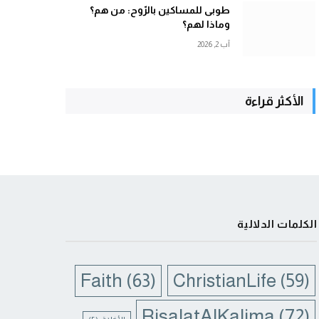
طوبى للمساكين بالرّوح: من هم؟
وماذا لهم؟
آب 2, 2026
الأكثر قراءة
الكلمات الدلالية
Faith
(63)
ChristianLife
(59)
RisalatAlKalima
(72)