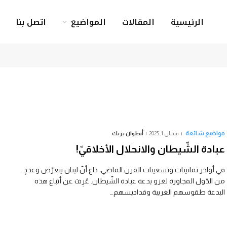
الرئيسية
المقالات
المواضيع
اتصل بنا
مواضيع شائعة
نيسان 1, 2025
أنطوان يزبك
عبادة الشّيطان والانحلال الأخلاقيّ!
في أواخر ثمانينات وتسعينات القرن الماضي، ذاع أنّ لبنان يتعرّض وعددٍ
من الدّول المجاورة لغزو بدعة عبادة الشّيطان. عُرِفَ عن أتباع هذه
البدعة طقوسهم الغريبة وقداديسهم…