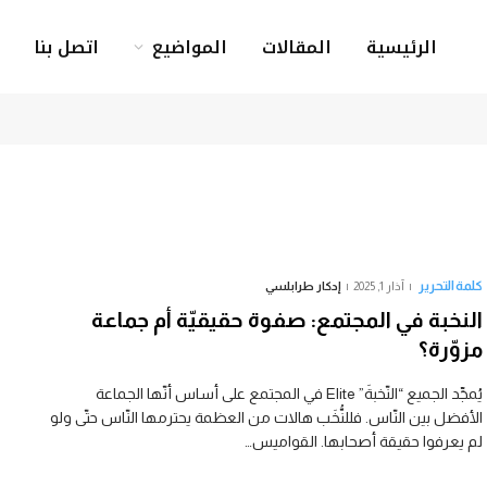
الرئيسية
المقالات
المواضيع
اتصل بنا
كلمة التحرير
آذار 1, 2025
إدكار طرابلسي
النخبة في المجتمع: صفوة حقيقيّة أم جماعة
مزوّرة؟
يُمجِّد الجميع “النّخبةَ” Elite في المجتمع على أساس أنّها الجماعة
الأفضل بين النّاس. فللنُّخَب هالات من العظمة يحترمها النّاس حتّى ولو
لم يعرفوا حقيقة أصحابها. القواميس…