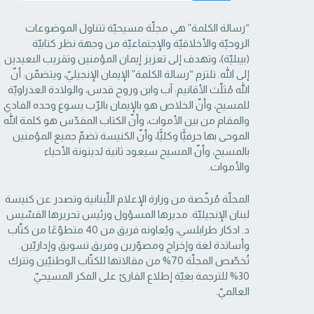
“رسالة الكلمة” هي مجلّة مسيحيّة تتناول الموضوعات
الروحيّة والأخلاقيّة والإجتماعيّة من ‏وجهة نظر كتابيّة
(بيبليّة)، وتهدف إلى تعزيز إيمان المؤمنين وتقريب البعيدين
إلى الله. تلتزم “رسالة ‏الكلمة” الإيمان الإنجيليّ، ويتضمّن: أنّ
الله مُثلّث الأقانيم: آب وابن وروح قدس، والولادة العذراويّة
‏للمسيح، وأنّ الخلاص هو بالإيمان بالرّب يسوع وحده الفادي
والمقام من بين الأموات، وأنّ الكتاب ‏المقدّس هو كلمة الله
الموحى بها حرفيًّا وكليًّا، وأنّ الكنيسة تضمّ جميع المؤمنين
بالمسيح، وأنّ المسيح ‏سيعود ثانية لدينونة الأحياء
والأموات. ‏
المجلّة مُرخّصة من وزارة الإعلام اللّبنانية وتصدر عن كنيسة
لبنان الإنجيليّة. مديرها المسؤول ‏ورئيس تحريرها القسّيس
د. ادكار طرابلسي، ويُعاونه فريق من 40 متطوّعًا من كتّاب
وأساتذة لغة ‏وإخراج ومصوّرين وفريق تسويق وإداريّين.
تُخصّص المجلّة 70% من مقالاتها للكتّاب الوطنيّين ‏وتترك
30% للترجمة بغيّة إطلاع القارئ على الفكر المسيحيّ
العالميّ.‏