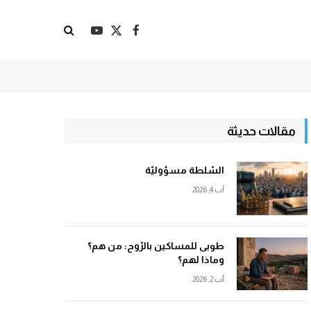
X
فيسبوك
يوتيوب
(Twitter)
مقالات حديثة
السّلطة مسؤوليّة
آب 4, 2026
طوبى للمساكين بالرّوح: من هم؟
وماذا لهم؟
آب 2, 2026