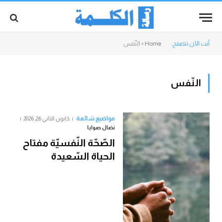
أنت الآن تتصفح:
Home
»
النّفس
النّفس
مواضيع شائعة
كانون الثاني 26, 2026
نضال صوايا
الصّحّة النّفسيّة مفتاح
الحياة السّعيدة