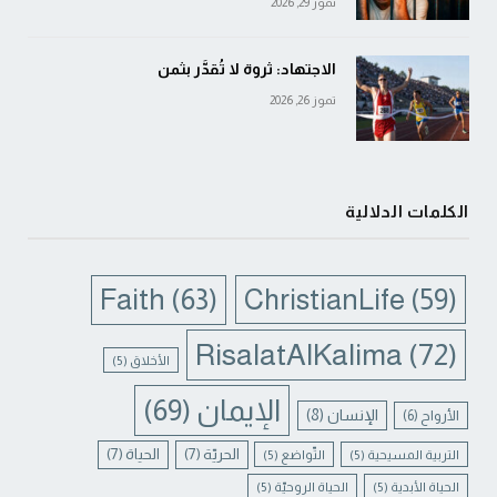
تموز 29, 2026
الاجتهاد: ثروة لا تُقدَّر بثمن
تموز 26, 2026
الكلمات الدلالية
Faith
(63)
ChristianLife
(59)
RisalatAlKalima
(72)
الأخلاق
(5)
الإيمان
(69)
الإنسان
(8)
الأرواح
(6)
الحريّة
(7)
الحياة
(7)
التربية المسيحية
(5)
التّواضع
(5)
الحياة الأبدية
(5)
الحياة الروحيّة
(5)