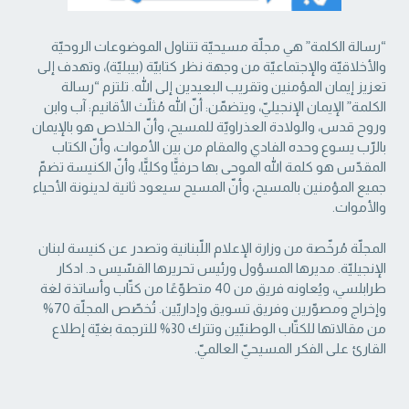
“رسالة الكلمة” هي مجلّة مسيحيّة تتناول الموضوعات الروحيّة
والأخلاقيّة والإجتماعيّة من ‏وجهة نظر كتابيّة (بيبليّة)، وتهدف إلى
تعزيز إيمان المؤمنين وتقريب البعيدين إلى الله. تلتزم “رسالة
‏الكلمة” الإيمان الإنجيليّ، ويتضمّن: أنّ الله مُثلّث الأقانيم: آب وابن
وروح قدس، والولادة العذراويّة ‏للمسيح، وأنّ الخلاص هو بالإيمان
بالرّب يسوع وحده الفادي والمقام من بين الأموات، وأنّ الكتاب
‏المقدّس هو كلمة الله الموحى بها حرفيًّا وكليًّا، وأنّ الكنيسة تضمّ
جميع المؤمنين بالمسيح، وأنّ المسيح ‏سيعود ثانية لدينونة الأحياء
والأموات. ‏
المجلّة مُرخّصة من وزارة الإعلام اللّبنانية وتصدر عن كنيسة لبنان
الإنجيليّة. مديرها المسؤول ‏ورئيس تحريرها القسّيس د. ادكار
طرابلسي، ويُعاونه فريق من 40 متطوّعًا من كتّاب وأساتذة لغة
‏وإخراج ومصوّرين وفريق تسويق وإداريّين. تُخصّص المجلّة 70%
من مقالاتها للكتّاب الوطنيّين ‏وتترك 30% للترجمة بغيّة إطلاع
القارئ على الفكر المسيحيّ العالميّ.‏