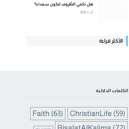
هل تكفي الظّروف لنكون سعداء؟
آب 1, 2026
الأكثر قراءة
الكلمات الدلالية
Faith
(63)
ChristianLife
(59)
RisalatAlKalima
(72)