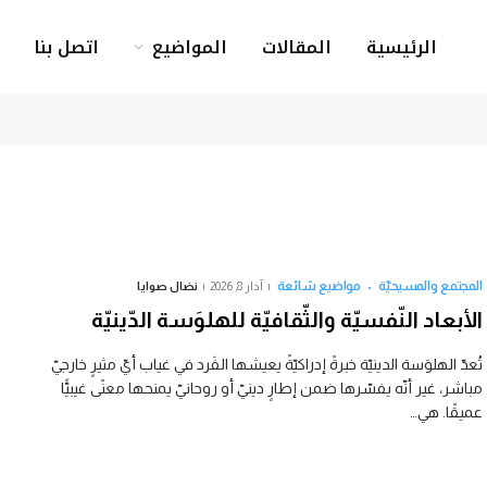
الرئيسية
المقالات
المواضيع
اتصل بنا
المجتمع والمسيحيّة
مواضيع شائعة
آذار 8, 2026
نضال صوايا
الأبعاد النّفسيّة والثّقافيّة للهلوَسة الدّينيّة
تُعدّ الهلوَسة الدينيّة خبرةً إدراكيّةً يعيشها الفَرد في غياب أيّ مثيرٍ خارجيّ
مباشر، غير أنّه يفسّرها ضمن إطارٍ دينيّ أو روحانيّ يمنحها معنًى غيبيًّا
عميقًا. هي…