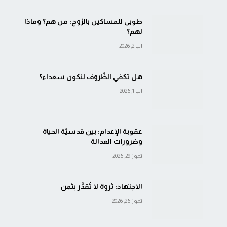
طوبى للمساكين بالرّوح: من هم؟ وماذا
لهم؟
آب 2, 2026
هل تكفي الظّروف لنكون سعداء؟
آب 1, 2026
عقوبة الإعدام: بين قدسيّة الحياة
وضرورات العدالة
تموز 29, 2026
الاجتهاد: ثروة لا تُقدَّر بثمن
تموز 26, 2026