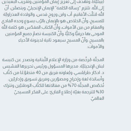
(بيبليّة)، وتهدف إلى تعزيز إيمان المؤمنين وتقريب البعيدين
إلى الله. تلتزم “رسالة ‏الكلمة” الإيمان الإنجيليّ، ويتضمّن: أنّ
الله مُثلّث الأقانيم: آب وابن وروح قدس، والولادة العذراويّة
‏للمسيح، وأنّ الخلاص هو بالإيمان بالرّب يسوع وحده الفادي
والمقام من بين الأموات، وأنّ الكتاب ‏المقدّس هو كلمة الله
الموحى بها حرفيًّا وكليًّا، وأنّ الكنيسة تضمّ جميع المؤمنين
بالمسيح، وأنّ المسيح ‏سيعود ثانية لدينونة الأحياء
والأموات. ‏
المجلّة مُرخّصة من وزارة الإعلام اللّبنانية وتصدر عن كنيسة
لبنان الإنجيليّة. مديرها المسؤول ‏ورئيس تحريرها القسّيس
د. ادكار طرابلسي، ويُعاونه فريق من 40 متطوّعًا من كتّاب
وأساتذة لغة ‏وإخراج ومصوّرين وفريق تسويق وإداريّين.
تُخصّص المجلّة 70% من مقالاتها للكتّاب الوطنيّين ‏وتترك
30% للترجمة بغيّة إطلاع القارئ على الفكر المسيحيّ
العالميّ.‏