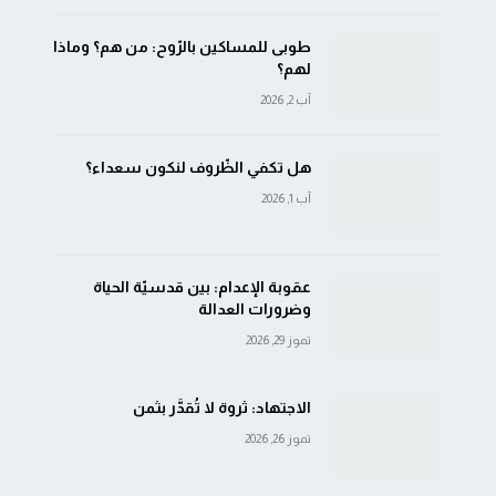
طوبى للمساكين بالرّوح: من هم؟ وماذا
لهم؟
آب 2, 2026
هل تكفي الظّروف لنكون سعداء؟
آب 1, 2026
عقوبة الإعدام: بين قدسيّة الحياة
وضرورات العدالة
تموز 29, 2026
الاجتهاد: ثروة لا تُقدَّر بثمن
تموز 26, 2026