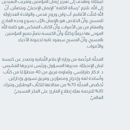
(بيبليّة)، وتهدف إلى تعزيز إيمان المؤمنين وتقريب البعيدين
إلى الله. تلتزم “رسالة ‏الكلمة” الإيمان الإنجيليّ، ويتضمّن: أنّ
الله مُثلّث الأقانيم: آب وابن وروح قدس، والولادة العذراويّة
‏للمسيح، وأنّ الخلاص هو بالإيمان بالرّب يسوع وحده الفادي
والمقام من بين الأموات، وأنّ الكتاب ‏المقدّس هو كلمة الله
الموحى بها حرفيًّا وكليًّا، وأنّ الكنيسة تضمّ جميع المؤمنين
بالمسيح، وأنّ المسيح ‏سيعود ثانية لدينونة الأحياء
والأموات. ‏
المجلّة مُرخّصة من وزارة الإعلام اللّبنانية وتصدر عن كنيسة
لبنان الإنجيليّة. مديرها المسؤول ‏ورئيس تحريرها القسّيس
د. ادكار طرابلسي، ويُعاونه فريق من 40 متطوّعًا من كتّاب
وأساتذة لغة ‏وإخراج ومصوّرين وفريق تسويق وإداريّين.
تُخصّص المجلّة 70% من مقالاتها للكتّاب الوطنيّين ‏وتترك
30% للترجمة بغيّة إطلاع القارئ على الفكر المسيحيّ
العالميّ.‏