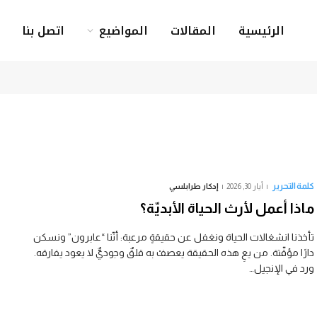
الرئيسية
المقالات
المواضيع
اتصل بنا
كلمة التحرير
أيار 30, 2026
إدكار طرابلسي
ماذا أعمل لأرث الحياة الأبديّة؟
تأخذنا انشغالات الحياة ونغفل عن حقيقةٍ مرعبة: أنّنا “عابرون” ونسكن
دارًا مؤقّتة. من يعِ هذه الحقيقة يعصفْ به قلقٌ وجوديٌّ لا يعود يفارقه.
ورد في الإنجيل…