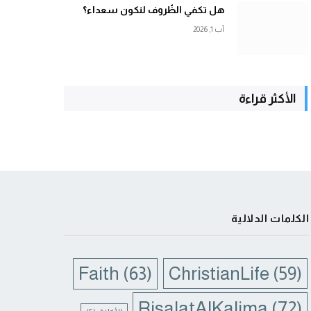
هل تكفي الظّروف لنكون سعداء؟
آب 1, 2026
الأكثر قراءة
الكلمات الدلالية
Faith
(63)
ChristianLife
(59)
RisalatAlKalima
(72)