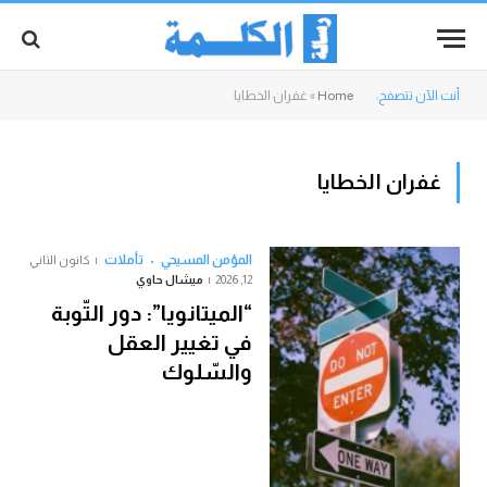
أنت الآن تتصفح:
Home
»
غفران الخطايا
غفران الخطايا
المؤمن المسيحي
تأملات
كانون الثاني
12, 2026
ميشال حاوي
“الميتانويا”: دور التّوبة
في تغيير العقل
والسّلوك