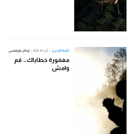
كلمة التحرير
أيار 24, 2024
إدكار طرابلسي
مغفورة خطاياك… قم
وامش