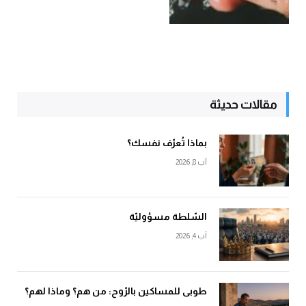
مقالات حديثة
بماذا تُعرّف نفسك؟
آب 8, 2026
السّلطة مسؤوليّة
آب 4, 2026
طوبى للمساكين بالرّوح: من هم؟ وماذا لهم؟