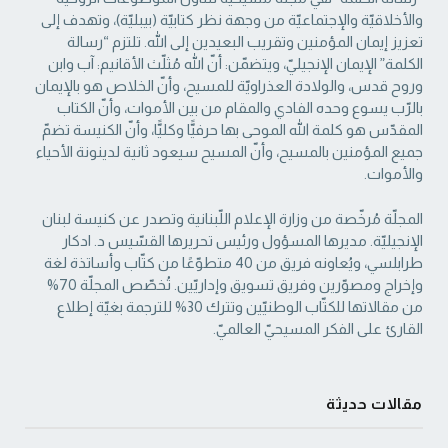
والأخلاقيّة والإجتماعيّة من ‏وجهة نظر كتابيّة (بيبليّة)، وتهدف إلى
تعزيز إيمان المؤمنين وتقريب البعيدين إلى الله. تلتزم “رسالة
‏الكلمة” الإيمان الإنجيليّ، ويتضمّن: أنّ الله مُثلّث الأقانيم: آب وابن
وروح قدس، والولادة العذراويّة ‏للمسيح، وأنّ الخلاص هو بالإيمان
بالرّب يسوع وحده الفادي والمقام من بين الأموات، وأنّ الكتاب
‏المقدّس هو كلمة الله الموحى بها حرفيًّا وكليًّا، وأنّ الكنيسة تضمّ
جميع المؤمنين بالمسيح، وأنّ المسيح ‏سيعود ثانية لدينونة الأحياء
والأموات. ‏
المجلّة مُرخّصة من وزارة الإعلام اللّبنانية وتصدر عن كنيسة لبنان
الإنجيليّة. مديرها المسؤول ‏ورئيس تحريرها القسّيس د. ادكار
طرابلسي، ويُعاونه فريق من 40 متطوّعًا من كتّاب وأساتذة لغة
‏وإخراج ومصوّرين وفريق تسويق وإداريّين. تُخصّص المجلّة 70%
من مقالاتها للكتّاب الوطنيّين ‏وتترك 30% للترجمة بغيّة إطلاع
القارئ على الفكر المسيحيّ العالميّ.‏
مقالات حديثة