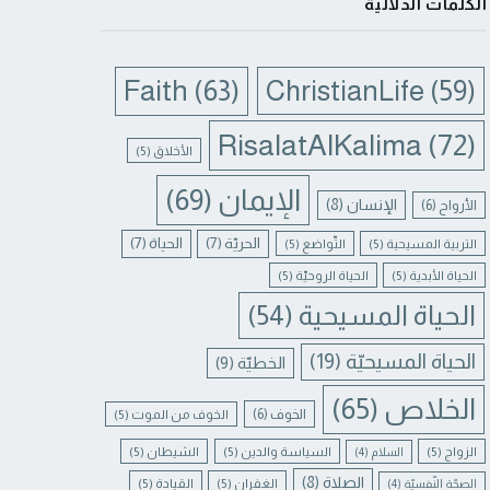
الكلمات الدلالية
Faith
(63)
ChristianLife
(59)
RisalatAlKalima
(72)
الأخلاق
(5)
الإيمان
(69)
الإنسان
(8)
الأرواح
(6)
الحريّة
(7)
الحياة
(7)
التربية المسيحية
(5)
التّواضع
(5)
الحياة الأبدية
(5)
الحياة الروحيّة
(5)
الحياة المسيحية
(54)
الحياة المسيحيّة
(19)
الخطيّة
(9)
الخلاص
(65)
الخوف
(6)
الخوف من الموت
(5)
الزواج
(5)
السياسة والدين
(5)
الشيطان
(5)
السلام
(4)
الصلاة
(8)
الغفران
(5)
القيادة
(5)
الصحّة النّفسيّة
(4)