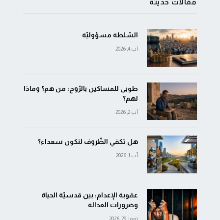
مقالات حديثة
السّلطة مسؤوليّة
آب 4, 2026
طوبى للمساكين بالرّوح: من هم؟ وماذا
لهم؟
آب 2, 2026
هل تكفي الظّروف لنكون سعداء؟
آب 1, 2026
عقوبة الإعدام: بين قدسيّة الحياة
وضرورات العدالة
تموز 29, 2026