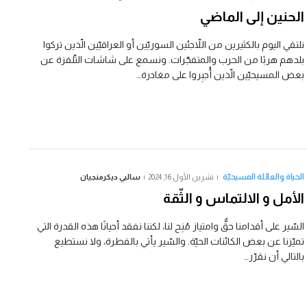
الحنين إلى الماضي
نلتقي اليوم بالكثيرين من اللاّجئين السوريّين أو العراقيّين الّذين تركوا
بلدهم هربًا من الحرب والمتفجّرات. ونسمع على شاشات التّلفزة عن
بعض المسيحيّين الّذين أُجبِروا على مغادرة…
الحياة والعائلة المسيحيّة
تشرين الأول 16, 2024
سالبي ديكرمنجيان
الأمل و الالتماس و الثّقة
السّير على أقدامنا حقٌّ وامتياز مُنِح لنا، لكننا نفقد أحيانًا هذه القدرة التي
تميّزنا عن بعض الكائنات الحيّة. والسّير يأتي بالفطرة، ولا نستطيع
بالتالي أن نقرّر…