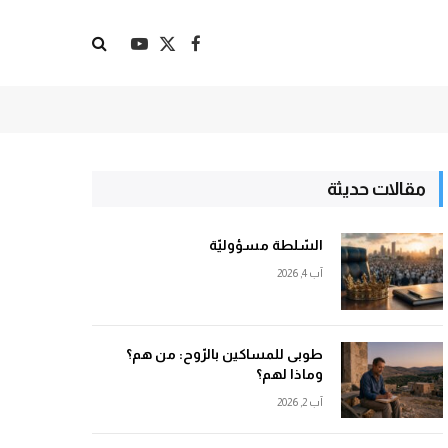
X
فيسبوك
يوتيوب
(Twitter)
مقالات حديثة
السّلطة مسؤوليّة
آب 4, 2026
طوبى للمساكين بالرّوح: من هم؟
وماذا لهم؟
آب 2, 2026