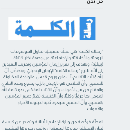
من نحن
“رسالة الكلمة” هي مجلّة مسيحيّة تتناول الموضوعات
الروحيّة والأخلاقيّة والإجتماعيّة من ‏وجهة نظر كتابيّة
(بيبليّة)، وتهدف إلى تعزيز إيمان المؤمنين وتقريب البعيدين
إلى الله. تلتزم “رسالة ‏الكلمة” الإيمان الإنجيليّ، ويتضمّن: أنّ
الله مُثلّث الأقانيم: آب وابن وروح قدس، والولادة العذراويّة
‏للمسيح، وأنّ الخلاص هو بالإيمان بالرّب يسوع وحده الفادي
والمقام من بين الأموات، وأنّ الكتاب ‏المقدّس هو كلمة الله
الموحى بها حرفيًّا وكليًّا، وأنّ الكنيسة تضمّ جميع المؤمنين
بالمسيح، وأنّ المسيح ‏سيعود ثانية لدينونة الأحياء
والأموات. ‏
المجلّة مُرخّصة من وزارة الإعلام اللّبنانية وتصدر عن كنيسة
لبنان الإنجيليّة. مديرها المسؤول ‏ورئيس تحريرها القسّيس