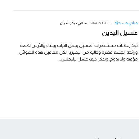
مبادئ مسيحيّة
شباط 27, 2024
سالبي ديكرمنجيان
غسيل اليدين
تَعِدُ إعلانات مستحضرات الغسيل بجعل الثياب بيضاء والأرض لامعة
ورائحة الجسم عطرة وخالية من البكتيريا. لكن مفاعيل هذه السّوائل
مؤقتة ولا تدوم. ونذكر كيف غسل بيلاطس…