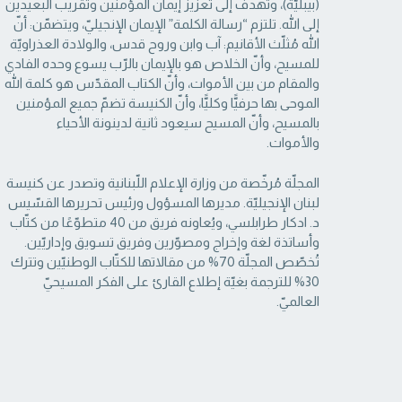
(بيبليّة)، وتهدف إلى تعزيز إيمان المؤمنين وتقريب البعيدين
إلى الله. تلتزم “رسالة ‏الكلمة” الإيمان الإنجيليّ، ويتضمّن: أنّ
الله مُثلّث الأقانيم: آب وابن وروح قدس، والولادة العذراويّة
‏للمسيح، وأنّ الخلاص هو بالإيمان بالرّب يسوع وحده الفادي
والمقام من بين الأموات، وأنّ الكتاب ‏المقدّس هو كلمة الله
الموحى بها حرفيًّا وكليًّا، وأنّ الكنيسة تضمّ جميع المؤمنين
بالمسيح، وأنّ المسيح ‏سيعود ثانية لدينونة الأحياء
والأموات. ‏
المجلّة مُرخّصة من وزارة الإعلام اللّبنانية وتصدر عن كنيسة
لبنان الإنجيليّة. مديرها المسؤول ‏ورئيس تحريرها القسّيس
د. ادكار طرابلسي، ويُعاونه فريق من 40 متطوّعًا من كتّاب
وأساتذة لغة ‏وإخراج ومصوّرين وفريق تسويق وإداريّين.
تُخصّص المجلّة 70% من مقالاتها للكتّاب الوطنيّين ‏وتترك
30% للترجمة بغيّة إطلاع القارئ على الفكر المسيحيّ
العالميّ.‏