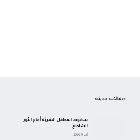
مقالات حديثة
سقوط المحافل السّريّة أمام النّور
السّاطع
آب 9, 2026