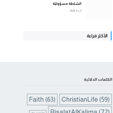
السّلطة مسؤوليّة
آب 4, 2026
الأكثر قراءة
الكلمات الدلالية
Faith
(63)
ChristianLife
(59)
RisalatAlKalima
(72)