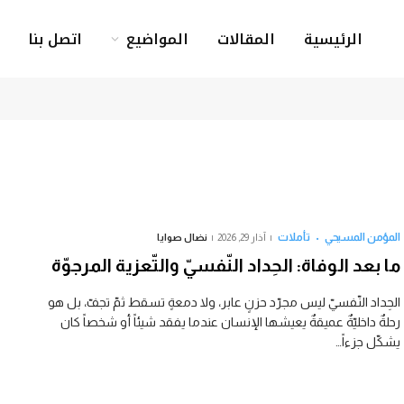
الرئيسية
المقالات
المواضيع
اتصل بنا
المؤمن المسيحي
تأملات
آذار 29, 2026
نضال صوايا
ما بعد الوفاة: الحِداد النّفسيّ والتّعزية المرجوّة
الحِداد النّفسيّ ليس مجرّد حزنٍ عابر، ولا دمعةٍ تسقط ثمّ تجفّ، بل هو
رحلةٌ داخليّةٌ عميقةٌ يعيشها الإنسان عندما يفقد شيئاً أو شخصاً كان
يشكّل جزءاً…