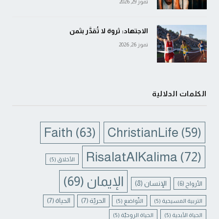
تموز 29, 2026
الاجتهاد: ثروة لا تُقدَّر بثمن
تموز 26, 2026
الكلمات الدلالية
Faith
(63)
ChristianLife
(59)
RisalatAlKalima
(72)
الأخلاق
(5)
الإيمان
(69)
الإنسان
(8)
الأرواح
(6)
الحريّة
(7)
الحياة
(7)
التربية المسيحية
(5)
التّواضع
(5)
الحياة الأبدية
(5)
الحياة الروحيّة
(5)