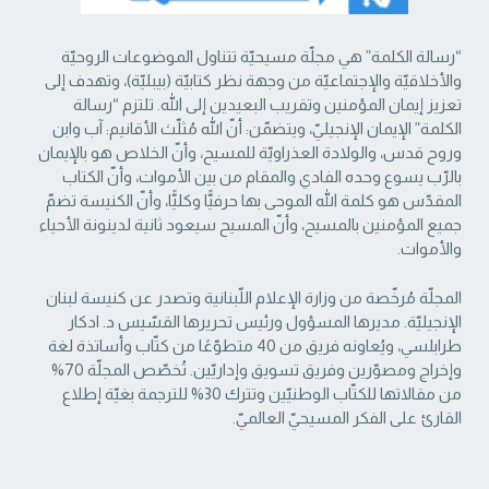
“رسالة الكلمة” هي مجلّة مسيحيّة تتناول الموضوعات الروحيّة
والأخلاقيّة والإجتماعيّة من ‏وجهة نظر كتابيّة (بيبليّة)، وتهدف إلى
تعزيز إيمان المؤمنين وتقريب البعيدين إلى الله. تلتزم “رسالة
‏الكلمة” الإيمان الإنجيليّ، ويتضمّن: أنّ الله مُثلّث الأقانيم: آب وابن
وروح قدس، والولادة العذراويّة ‏للمسيح، وأنّ الخلاص هو بالإيمان
بالرّب يسوع وحده الفادي والمقام من بين الأموات، وأنّ الكتاب
‏المقدّس هو كلمة الله الموحى بها حرفيًّا وكليًّا، وأنّ الكنيسة تضمّ
جميع المؤمنين بالمسيح، وأنّ المسيح ‏سيعود ثانية لدينونة الأحياء
والأموات. ‏
المجلّة مُرخّصة من وزارة الإعلام اللّبنانية وتصدر عن كنيسة لبنان
الإنجيليّة. مديرها المسؤول ‏ورئيس تحريرها القسّيس د. ادكار
طرابلسي، ويُعاونه فريق من 40 متطوّعًا من كتّاب وأساتذة لغة
‏وإخراج ومصوّرين وفريق تسويق وإداريّين. تُخصّص المجلّة 70%
من مقالاتها للكتّاب الوطنيّين ‏وتترك 30% للترجمة بغيّة إطلاع
القارئ على الفكر المسيحيّ العالميّ.‏