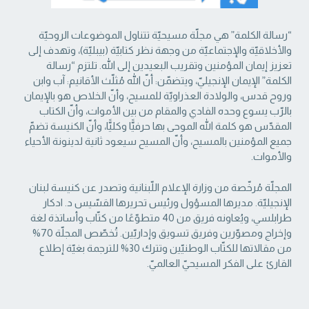
“رسالة الكلمة” هي مجلّة مسيحيّة تتناول الموضوعات الروحيّة
والأخلاقيّة والإجتماعيّة من ‏وجهة نظر كتابيّة (بيبليّة)، وتهدف إلى
تعزيز إيمان المؤمنين وتقريب البعيدين إلى الله. تلتزم “رسالة
‏الكلمة” الإيمان الإنجيليّ، ويتضمّن: أنّ الله مُثلّث الأقانيم: آب وابن
وروح قدس، والولادة العذراويّة ‏للمسيح، وأنّ الخلاص هو بالإيمان
بالرّب يسوع وحده الفادي والمقام من بين الأموات، وأنّ الكتاب
‏المقدّس هو كلمة الله الموحى بها حرفيًّا وكليًّا، وأنّ الكنيسة تضمّ
جميع المؤمنين بالمسيح، وأنّ المسيح ‏سيعود ثانية لدينونة الأحياء
والأموات. ‏
المجلّة مُرخّصة من وزارة الإعلام اللّبنانية وتصدر عن كنيسة لبنان
الإنجيليّة. مديرها المسؤول ‏ورئيس تحريرها القسّيس د. ادكار
طرابلسي، ويُعاونه فريق من 40 متطوّعًا من كتّاب وأساتذة لغة
‏وإخراج ومصوّرين وفريق تسويق وإداريّين. تُخصّص المجلّة 70%
من مقالاتها للكتّاب الوطنيّين ‏وتترك 30% للترجمة بغيّة إطلاع
القارئ على الفكر المسيحيّ العالميّ.‏