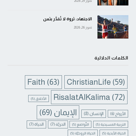
تموز 29, 2026
الاجتهاد: ثروة لا تُقدَّر بثمن
تموز 26, 2026
الكلمات الدلالية
Faith
(63)
ChristianLife
(59)
RisalatAlKalima
(72)
الأخلاق
(5)
الإيمان
(69)
الإنسان
(8)
الأرواح
(6)
الحريّة
(7)
الحياة
(7)
التربية المسيحية
(5)
التّواضع
(5)
الحياة الأبدية
(5)
الحياة الروحيّة
(5)