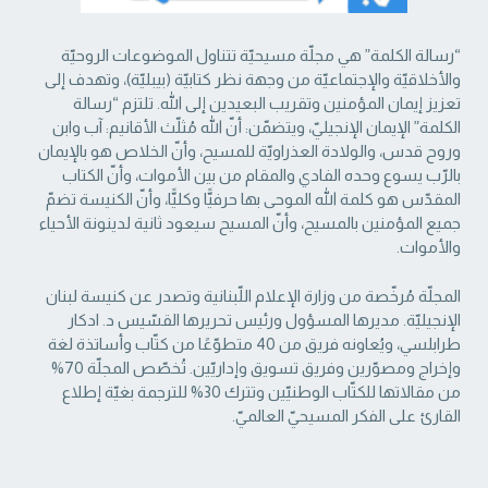
“رسالة الكلمة” هي مجلّة مسيحيّة تتناول الموضوعات الروحيّة
والأخلاقيّة والإجتماعيّة من ‏وجهة نظر كتابيّة (بيبليّة)، وتهدف إلى
تعزيز إيمان المؤمنين وتقريب البعيدين إلى الله. تلتزم “رسالة
‏الكلمة” الإيمان الإنجيليّ، ويتضمّن: أنّ الله مُثلّث الأقانيم: آب وابن
وروح قدس، والولادة العذراويّة ‏للمسيح، وأنّ الخلاص هو بالإيمان
بالرّب يسوع وحده الفادي والمقام من بين الأموات، وأنّ الكتاب
‏المقدّس هو كلمة الله الموحى بها حرفيًّا وكليًّا، وأنّ الكنيسة تضمّ
جميع المؤمنين بالمسيح، وأنّ المسيح ‏سيعود ثانية لدينونة الأحياء
والأموات. ‏
المجلّة مُرخّصة من وزارة الإعلام اللّبنانية وتصدر عن كنيسة لبنان
الإنجيليّة. مديرها المسؤول ‏ورئيس تحريرها القسّيس د. ادكار
طرابلسي، ويُعاونه فريق من 40 متطوّعًا من كتّاب وأساتذة لغة
‏وإخراج ومصوّرين وفريق تسويق وإداريّين. تُخصّص المجلّة 70%
من مقالاتها للكتّاب الوطنيّين ‏وتترك 30% للترجمة بغيّة إطلاع
القارئ على الفكر المسيحيّ العالميّ.‏