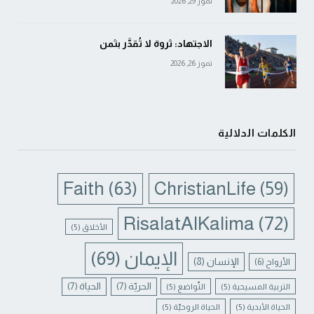
تموز 29, 2026
الاجتهاد: ثروة لا تُقدَّر بثمن
تموز 26, 2026
الكلمات الدلالية
Faith
(63)
ChristianLife
(59)
RisalatAlKalima
(72)
الأخلاق
(5)
الإيمان
(69)
الإنسان
(8)
الأرواح
(6)
الحريّة
(7)
الحياة
(7)
التربية المسيحية
(5)
التّواضع
(5)
الحياة الأبدية
(5)
الحياة الروحيّة
(5)