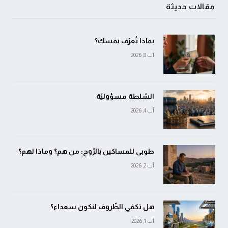
مقالات حديثة
بماذا تُعرّف نفسك؟
آب 8, 2026
السّلطة مسؤوليّة
آب 4, 2026
طوبى للمساكين بالرّوح: من هم؟ وماذا لهم؟
آب 2, 2026
هل تكفي الظّروف لنكون سعداء؟
آب 1, 2026