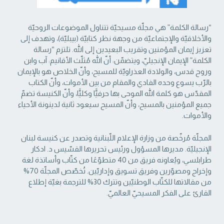
“رسالة الكلمة” هي مجلّة مسيحيّة تتناول الموضوعات الروحيّة
والأخلاقيّة والإجتماعيّة من ‏وجهة نظر كتابيّة (بيبليّة)، وتهدف إلى
تعزيز إيمان المؤمنين وتقريب البعيدين إلى الله. تلتزم “رسالة
‏الكلمة” الإيمان الإنجيليّ، ويتضمّن: أنّ الله مُثلّث الأقانيم: آب وابن
وروح قدس، والولادة العذراويّة ‏للمسيح، وأنّ الخلاص هو بالإيمان
بالرّب يسوع وحده الفادي والمقام من بين الأموات، وأنّ الكتاب
‏المقدّس هو كلمة الله الموحى بها حرفيًّا وكليًّا، وأنّ الكنيسة تضمّ
جميع المؤمنين بالمسيح، وأنّ المسيح ‏سيعود ثانية لدينونة الأحياء
والأموات. ‏
المجلّة مُرخّصة من وزارة الإعلام اللّبنانية وتصدر عن كنيسة لبنان
الإنجيليّة. مديرها المسؤول ‏ورئيس تحريرها القسّيس د. ادكار
طرابلسي، ويُعاونه فريق من 40 متطوّعًا من كتّاب وأساتذة لغة
‏وإخراج ومصوّرين وفريق تسويق وإداريّين. تُخصّص المجلّة 70%
من مقالاتها للكتّاب الوطنيّين ‏وتترك 30% للترجمة بغيّة إطلاع
القارئ على الفكر المسيحيّ العالميّ.‏