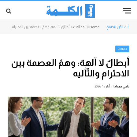
أنت الآن تتصفح:
Home
»
المقالات
»
أبطالٌ لا آلهة: وهمُ العصمة بين الاحترام والتّأليه
تأملات
أبطالٌ لا آلهة: وهمُ العصمة بين
الاحترام والتّأليه
ناجي صوايا
أيار 15, 2026