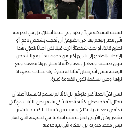
ليست المشكلة في أن يكون في حياتنا أبطالٌ، بل في الطّريقة
الّتي ننظر إليهم بها. من الطّبيعيِّ أن نُعجب بشخصٍ ناجحٍ، أو
نحترم قائدًا، أو نحبَّ شخصيّةً أثّرت فينا. لكن أحيانًا يتحوّل هذا
الإعجاب الهادئ إلى شيءٍ أكبر من حجمه. نبدأ برفع الشّخص
فوق طبيعته، ونتعامل معه وكأنّه لا يخطىء ولا يضعف. ومع
الوقت، ننسى أنّه إنسان ٌمثلنا، له حدودٌ، وله لحظات ضعفٍ لا
نراها. وحين يسقط، تكون الصّدمة كبيرةً.
ليس لأنّ الخطأ غير متوقّعٍ، بل لأنّنا لم نسمح لأنفسنا أصلًا أن
نتخيّل أنّه قد يُخطئ. كنّا نحتاجه ثابتًا كي نشعر نحن بالثّبات، قويًّا كي
نعوِّض ضعفنا، واضحًا كي نهرب من حَيرتنا. لذلك عندما يتعثّر،
نشعر وكأنّ الأرض اهتزّت تحت أقدامنا. في الحقيقة، الّذي انهار
ليس فقط صورته، بل الفكرة الّتي بَنيناها عنه.