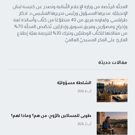
المجلّة مُرخّصة من وزارة الإعلام اللّبنانية وتصدر عن كنيسة لبنان
الإنجيليّة. مديرها المسؤول ‏ورئيس تحريرها القسّيس د. ادكار
طرابلسي، ويُعاونه فريق من 40 متطوّعًا من كتّاب وأساتذة لغة
‏وإخراج ومصوّرين وفريق تسويق وإداريّين. تُخصّص المجلّة 70%
من مقالاتها للكتّاب الوطنيّين ‏وتترك 30% للترجمة بغيّة إطلاع
القارئ على الفكر المسيحيّ العالميّ.‏
مقالات حديثة
السّلطة مسؤوليّة
آب 4, 2026
طوبى للمساكين بالرّوح: من هم؟ وماذا لهم؟
آب 2, 2026