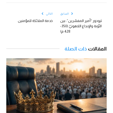
الإلكتروني
السابق
التالي
ثيودور “أمير المفسّرين”: بين
خدمة الملائكة للمؤمنين
التّوبة والإبداع اللاهوتيّ (350-
428 م)
المقالات
ذات الصلة