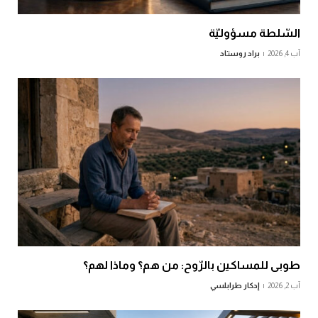
السّلطة مسؤوليّة
آب 4, 2026
براد روستاد
طوبى للمساكين بالرّوح: من هم؟ وماذا لهم؟
آب 2, 2026
إدكار طرابلسي