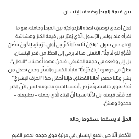
بين قيمة المبدأ وضعف الإنسان
لعلّ أصدق توصيفٍ لهذه الازدواجيّة بين المبدأ وحامله، هو ما
نقرأه عند بولس الرّسول الّذي يُميّز بين قيمة الكنز وهشاشة
الإناء، حين يقول: “وَلكِنْ لَنَا هذَا الْكَنْزُ فِي أَوَانٍ خَزَفِيَّةٍ، لِيَكُونَ فَضْلُ
الْقُوَّةِ للهِ لاَ مِنَّا”. المَعنى هنا لا يرمي إلى الحطِّ من قدر الإنسان،
بل إلى وضعه في حجمه الحقيقي؛ فنحنُ مهما أُعجبنا بـ “البطل”،
يظلُّ في جوهره “إناءً خَزَفيًّا” قابلاً للكسر والتّعثّر. وحين نجعل من
بشرٍ مِثلنا مصدر أماننا المُطلق، فإننا نُحمّل هذا “الخزف البشريّ”
ثقلاً يفوق طاقته، ونُعرّض أنفسنا لخيبةٍ محتومة؛ ليس لأنّ الكنز
قد فَقَد قيمته، بل لأنّنا نسينا أنّ الإناء الّذي يحمله – بطبيعته –
محدودٌ وهشٌّ.
الحقّ لا يسقط بسقوط رجاله
الأخطر أنّنا حين نضع الإنسان في مرتبةٍ فوق حجمه، نحصر القيم