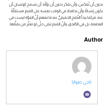
بدون أن نُقدّس، وأن نقدّر بدون أن نؤلّه. أن نسمح للإنسان أن
يكون إنسانًا، وأن نحافظ في الوقت نفسه على القيم مستقلَّةً
عنه. فربّما يبدأ النّضج الحقيقيُّ عندما نفهم أنّ القوّة ليست في
العصمة، بل في الصّدق، وأنّ القيم تبقى حتّى لو تعثّر من يمثِّلها.
Author
ناجي صوايا