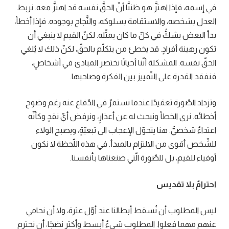
في إسمه، فإذا اهتزَّ هو ظننَّا أنّ الحقَّ نفسه قد اهتزَّ معه. نربط
العدل بشخصه، والاستقامة بسلوكه، والنَّجاح بوجوده. فإذا أخطأ،
بدأ البعض يشكُّ في كلِّ ما كان يمثّله. لكنّ القيم لا ينبغي أن
تكون رهينة أفرادٍ. قد يخطئ من يتكلّم بالحقّ، لكنّ ذلك لا يُلغي
الحقّ نفسه. المشكلة أنّنا أحيانًا نختصر المبادئ في أشخاصٍ،
فنفقد القدرة على التّمييز بين الفكرة وصاحبها.
وتزداد الصّورة تعقيدًا عندما نستمرّ في الدّفاع عنه رغم وضوح
أخطائه. نرى الخطأ ونبحث له عن أعذارٍ، ونرفض أيّ نقدٍ وكأنّه
اعتداءٌ شخصيٌّ. هنا يتحوّل الإعجاب الى تبعيّةٍ، ويصبح الولاء
للشّخص أقوى من الالتزام بالمبدأ. في هذه اللّحظة لا نكون
أوفياء للقيم، بل للصّورة الّتي صنعناها بأنفسنا.
احترامٌ بلا تقديس
ليس المطلوب أن نُسقط أبطالنا عند أوّل عثرة، ولا أن نحامي
عنهم مهما فعلوا. المطلوب شيءٌ أبسط وأكثر نضجًا: أن نحترم