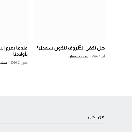
هل تكفي الظّروف لنكون سعداء؟
عندما يفرغ الب
بأولادنا
آب 1, 2026
سلام سمعان
تموز 21, 2026
ميشا
من نحن