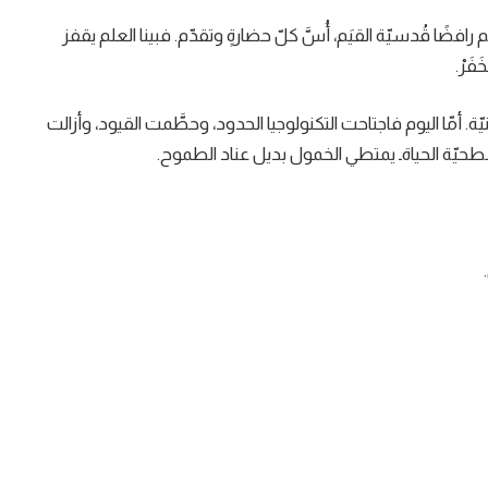
افضًا قُدسيّة القيَم، أُسَّ كلّ حضارةٍ وتقدّم. فبينا العلم يقفز
فَرْ.
 أمّا اليوم فاجتاحت التكنولوجيا الحدود، وحطَّمت القيود، وأزالت
حيّة الحياةـ يمتطي الخمول بديل عناد الطموح.