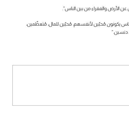
ن الأرض والفقراء من بين الناس”.
6 بعد المسيح: “لأنَّ الناس يكونون مُحبّين لأنفسهم، مُحبّين للمال، مُتعظّمين،
ن دنسين.”