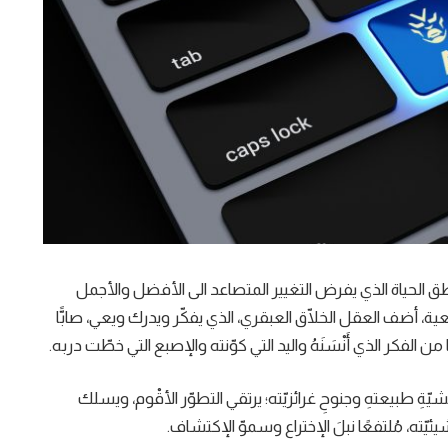
طق الحياة الذي يفرض التغيير المتصاعد الى الأفضل والأجمل
ة، أضف العقل الخلّاق العبقري، الذي يفكّر ويدرك ويعي، صابًّا
الفكر الذي أَنْسَنَهُ واليد التي كوّنته والإصبع التي خطّت دربه.
شيّةِ طبيعتهِ وجنوحِ غرائزيّته؛ يرتقي التطوّر الأقْوم، ويسلك
يّته، مُلتفعًا نبلَ الإختراع وسموّ الإكتشاف.