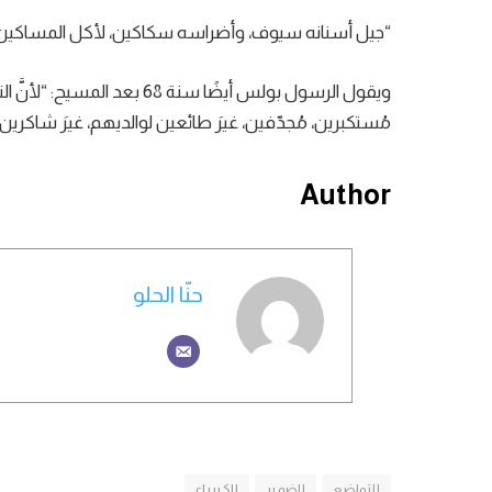
“جيل أسنانه سيوف، وأضراسه سكاكين، لأكل المساكين ع
ويقول الرسول بولس أيضًا سنة 8
مُستكبرين، مُجدّفين، غيرَ طائعين لوالديهم، غيرَ شاكري
Author
حنّا الحلو
التواضع
الضمير
الكبرياء