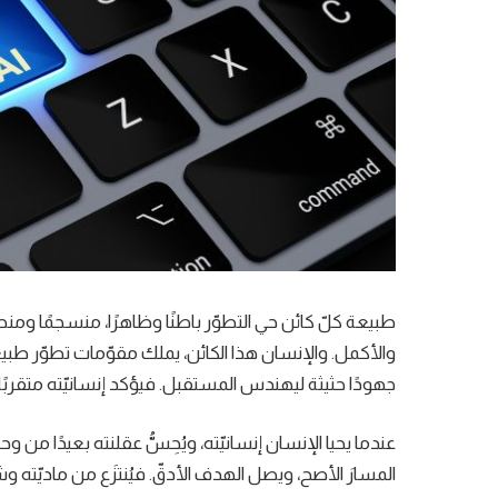
طبيعة كلّ كائن حي التطوّر باطنًا وظاهرًا، منسجمًا ومن
والأكمل. والإنسان هذا الكائن، يملك مقوّمات تطوّر طبيعي
جهودًا حثيثة ليهندس المستقبل. فيؤكد إنسانيّته متقربًا من 
عندما يحيا الإنسان إنسانيّته، ويُحِسُّ عقلنته بعيدًا من وح
المسارَ الأصح، ويصل الهدف الأدقّ. فيُنتزَع من ماديّته وشيئ