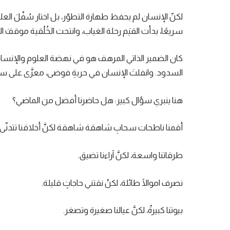
لكنّ الإنسان لم يحفظ طهارة التطوّر، بل اختار سُفْلَ العلم ر
سريعًا، بدأت القيَم رحلة الغياب، وانتحت الخُلُقية موقفَ الخَ
كان الضمير الذاتي المرهف هو في نهضة العلوم والإنسانيّة.
السدود. وانفلتَ الإنسان في حريةِ فوضى، معرَّى على سط
هنا ينبري سؤال كبير: هل حاضرنا أفضل من الماضي؟
أقمنا ناطحات سحابِ شاهقة شاهقة لكنَّ أخلاقنا تتدنّى.
طرقاتنا واسعة، لكنَّ آراءنا تضيق.
نصرف اموالًا طائلة، لكنْ نقتني حاجاتٍ قليلة.
بيوتنا كبيرةٌ، لكنَّ عيالنا صغيرة وتصغر.