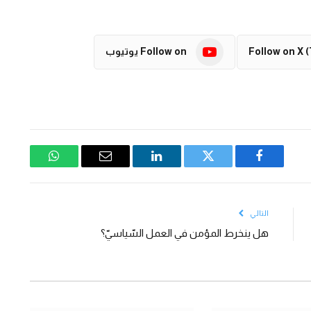
Follow on X (
Follow on يوتيوب
فيسبوك
تويتر
لينكدإن
البريد
واتساب
الإلكتروني
التالي
هل ينخرط المؤمن في العمل السّياسيّ؟