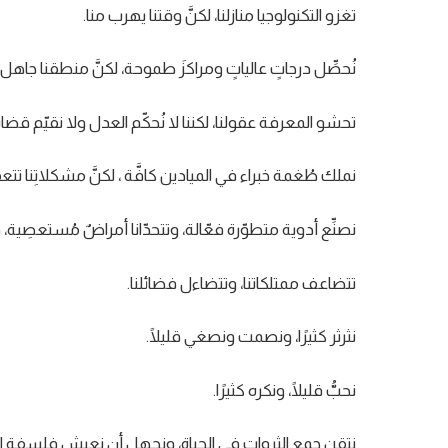
تغزو التكنولوجيا منازلنا، لكنَّ وقتنا يهرب منا.
نُحصِّل درجاتٍ عالياتٍ ومراكزَ طموحة، لكنَّ منطقنا جاهل و
تحشو المعرفة عقولنا، لكننا لا نُحكّم العدل ولا نقيّم قضايا 
نملك طُغمة خبراء في الميادين كافَّة ، لكنَّ مشكلاتِنا تتعقّ
نصنِّع أدوية متطوّرة فعّالة، وتتحدّانا أمراضٌ مُستعصِي
تتضاعف ممتلكاتنا، وتتضاءل فضائلنا.
نثرثر كثيرًا، ونصمت ونصغي قليلًا.
نحبُّ قليلًا، ونكره كثيرًا.
نتقن جمع الثروات في الحياة، ونجهل أن نعيش فلسفة الح