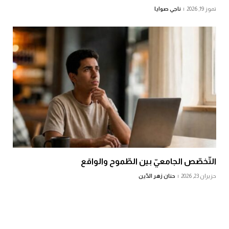
تموز 19, 2026
ناجي صوايا
التّخصّص الجامعيّ بين الطّموح والواقع
حزيران 23, 2026
حنان زهر الدّين