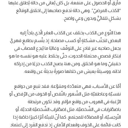
مأزق أو الحصول على منفعة، بل كان يُعاني من حالة يُطلق عليها
“الكذب المرضيّ”. وهي حالة تدفع صاحبها إلى اختلاق الوقائع
بشكلٍ تلقائيٍّ وبدون وعيٍ واضح.
هذا النّوع من الكذب يختلف عن الكذب العابر الّذي يلجأ إليه
البعض لتجنّب مشكلةٍ أو كسب مصلحة. إذ يتّسم بطابعٍ قهريّ
يجعل صاحبه غير قادرٍ على التوقّف. وغالبًا ما يُبدِع المصاب في
ابتكار قصصٍ محتملة الحدوث، حتّى يختلط عليه هو نفسه ما هو
حقيقيّ وما هو مُختلق. ومن هنا، يصبح الكذب جزءًا من إدراكه
لذاته، ووسيلةً يعيش من خلالها صورةً بديلةً عن واقعه.
أمّا عن الأسباب، فهي متعدّدة ومتنوّعة. فقد تنبع من دوافع
نفسيّة وعاطفيّة مثل الشّعور بالنّقص أو الخوف من الرّفض، أو
الرّغبة في الهروب من واقع مؤلم. وقد تكون مرتبطة
باضطّرابات في الشّخصيّة، مثل اضطّراب الشّخصيّة الحديّة، أو
النّرجسيّة، أو المضادّة للمجتمع. كما أنّ للبيئة أثرًا كبيرًا خاصًة إذا
كانت قائمة على الخوف وانعدام الأمان. إذ تدفع الفَرد إلى اعتماد