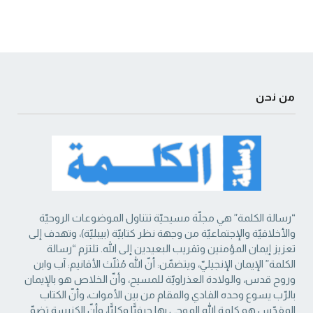
من نحن
“رسالة الكلمة” هي مجلّة مسيحيّة تتناول الموضوعات الروحيّة
والأخلاقيّة والإجتماعيّة من ‏وجهة نظر كتابيّة (بيبليّة)، وتهدف إلى
تعزيز إيمان المؤمنين وتقريب البعيدين إلى الله. تلتزم “رسالة
‏الكلمة” الإيمان الإنجيليّ، ويتضمّن: أنّ الله مُثلّث الأقانيم: آب وابن
وروح قدس، والولادة العذراويّة ‏للمسيح، وأنّ الخلاص هو بالإيمان
بالرّب يسوع وحده الفادي والمقام من بين الأموات، وأنّ الكتاب
‏المقدّس هو كلمة الله الموحى بها حرفيًّا وكليًّا، وأنّ الكنيسة تضمّ