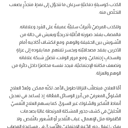
الكذب كوسيلةٍ دفاعيّةٍ سرعان ما تتحوّل إلى نمطٍ متجذّرٍ يصعب
التخلّص منه.
وللكذب المرضيّ تأثيراتٌ سلبيّةٌ عميقةٌ على الفَرد وعلاقاته.
فالمصاب يفقد صورته الذّاتيّة تدريجيًّا ويعيش في حالة من
التّشويش بين الحقيقة والوهم. ومع انكشاف أكاذيبه أمام
الآخرين، يفقد مصداقيّته ويخسر ثقتهم. مما يقوده إلى عزلةٍ
وانسحابٍ إجتماعيّ. ومع مرور الوقت، تتضرّر شبكة علاقاته
وتضعف مكانته الإجتماعيّة، فيجد نفسه محاصرًا داخل دائرة من
الوهم والعزلة.
أمّا العلاج، فيتطلّب التزامًا طويل الأمد، لكنّه ممكن. ويُعدّ العلاج
السّلوكيّ المعرفيّ من أبرز الوسائل الفعّالة. إذ يُساعد في تعديل
أنماط التّفكير والسّلوك غير السويّ. كما يسهم العلاج النّفسيّ
التّحليليّ في كشف جذور المشكلة المرتبطة غالبًا بصدمات
الطّفولة مثل الإهمال، غياب التّقدير أو الشّعور بالنّقص. ولا
يمكن إغفال دور الدّعم الإجتماعيّ والأُسريّ في مساعدة المصاب