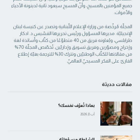
جميع المؤمنين بالمسيح، وأنّ المسيح ‏سيعود ثانية لدينونة الأحياء
والأموات. ‏
المجلّة مُرخّصة من وزارة الإعلام اللّبنانية وتصدر عن كنيسة لبنان
الإنجيليّة. مديرها المسؤول ‏ورئيس تحريرها القسّيس د. ادكار
طرابلسي، ويُعاونه فريق من 40 متطوّعًا من كتّاب وأساتذة لغة
‏وإخراج ومصوّرين وفريق تسويق وإداريّين. تُخصّص المجلّة 70%
من مقالاتها للكتّاب الوطنيّين ‏وتترك 30% للترجمة بغيّة إطلاع
القارئ على الفكر المسيحيّ العالميّ.‏
مقالات حديثة
بماذا تُعرّف نفسك؟
آب 8, 2026
السّلطة مسؤوليّة