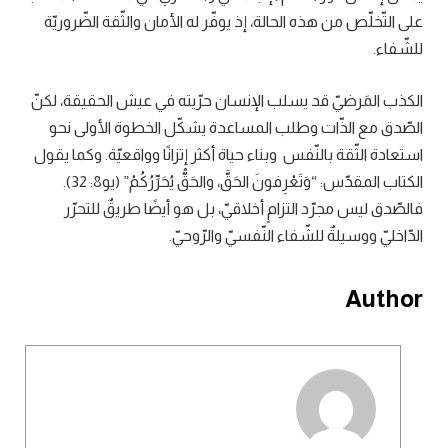
على التّخلّص من هذه الحالة، إذ يوفّر له الأمان والثّقة الضّروريّة
للشّفاء.
الكذب المَرضيّ قد يسلب الإنسان حرّيته في عيش الحقيقة، لكنّ
الصّدق مع الذّات وطلب المساعدة يشكّل الخطوة الأولى نحو
استعادة الثّقة بالنّفس وبناء حياة أكثر إتزانًا وواقعيّة. وكما يقول
الكتاب المقدّس: “وَتَعْرِفونَ الحَقَّ، والحَقُّ يُحَرِّرُكُمْ” (يو8: 32).
فالصّدق ليس مجرّد التزامٍ أخلاقيّ، بل هو أيضًا طريقٌ للتحرّر
الدّاخليّ ووسيلةٌ للشّفاء النّفسيّ والرّوحيّ.
Author