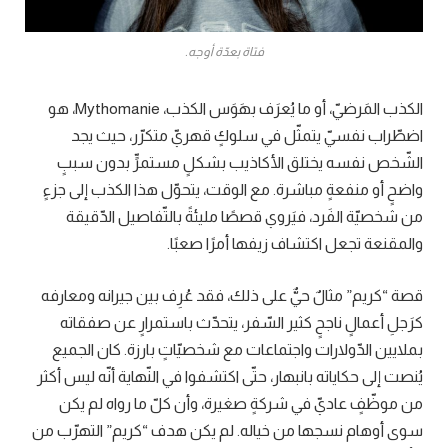
فتاة بعدّة أوجه.
الكذب المَرضيّ، أو ما يُعرَف بهَوَس الكذب، Mythomanie، هو
اضطّراب نفسيّ يتمثّل في سلوكٍ قهريّ متكرّر، حيث يجد
الشّخص نفسه يختلق الأكاذيب بشكلٍ مستمرٍّ بدون سببٍ
واضحٍ أو منفعةٍ مباشرة. مع الوقت، يتحوّل هذا الكذب إلى جزءٍ
من شخصيّة الفَرد، فيَروي قصصًا مليئةً بالتّفاصيل الدّقيقة
والمقنعة تجعل اكتشاف زيفها أمرًا صعبًا.
قصة “كريم” مثالٌ حيٌّ على ذلك، فقد عُرِف بين جيرانه ومعارفه
كرَجلِ أعمالٍ ناجحٍ كثير السّفر، يتحدّث باستمرارٍ عن صفقاته
بملايين الدّولارات واجتماعات مع شخصيّاتٍ بارزة. كان الجميع
يُنصت إلى حكاياته بانبهار، حتّى اكتشفوا في النّهاية أنّه ليس أكثر
من موظّفٍ عاديّ في شركةٍ صغيرة، وأن كلّ ما رواه لم يكن
سوى أوهام نسجها من خياله. لم يكن هدف “كريم” التهرّب من