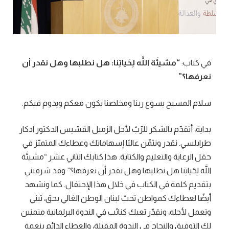
في كتاب:
“مشيئَة اللَّه لِحَياتِنا: هل نطلبها وهل نقدر أن
نعرفها؟”
سلام المسيح يسوع ربنا ومخلصنا يكون معكم ويدوم فيكم.
بداية، أتقدّم بالشكر للرّبّ لأجل الزميل القسّيس الدكتور ادكار
طرابلسي. نقدر ونثمّن عاليًا إسهاماتك وعطاءك المتميّز في
حقل الرعاية والتعليم والكتابة. هذا كتابك الثاني عشر “مشيئَة
اللَّه لِحَياتِنا هل نطلبها وهل نقدر أن نعرفها؟” وقد شرفتني
بتقديم كلمة في الكتاب في خلال هذا الإحتفال. كما ونشهد
أيضًا لعطاءك كمواطن تحبّ لبنان الوطن الغالي بحق، تبني
وتعمل لأجله، ونقدّر تعبك كنائب في الندوة البرلمانية متمنين
لك التوفيق والنجاح في الندوة المقبلة، والعطاء الدائم بنعمة