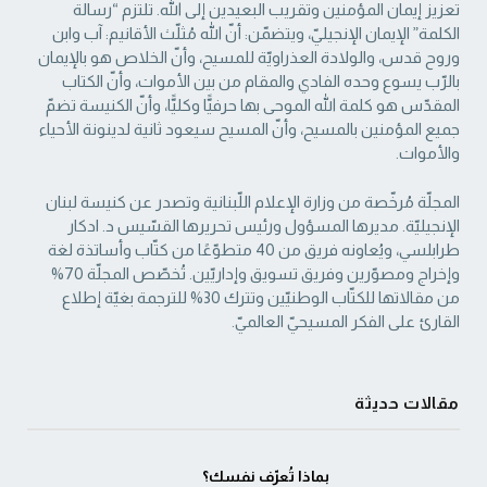
تعزيز إيمان المؤمنين وتقريب البعيدين إلى الله. تلتزم “رسالة
‏الكلمة” الإيمان الإنجيليّ، ويتضمّن: أنّ الله مُثلّث الأقانيم: آب وابن
وروح قدس، والولادة العذراويّة ‏للمسيح، وأنّ الخلاص هو بالإيمان
بالرّب يسوع وحده الفادي والمقام من بين الأموات، وأنّ الكتاب
‏المقدّس هو كلمة الله الموحى بها حرفيًّا وكليًّا، وأنّ الكنيسة تضمّ
جميع المؤمنين بالمسيح، وأنّ المسيح ‏سيعود ثانية لدينونة الأحياء
والأموات. ‏
المجلّة مُرخّصة من وزارة الإعلام اللّبنانية وتصدر عن كنيسة لبنان
الإنجيليّة. مديرها المسؤول ‏ورئيس تحريرها القسّيس د. ادكار
طرابلسي، ويُعاونه فريق من 40 متطوّعًا من كتّاب وأساتذة لغة
‏وإخراج ومصوّرين وفريق تسويق وإداريّين. تُخصّص المجلّة 70%
من مقالاتها للكتّاب الوطنيّين ‏وتترك 30% للترجمة بغيّة إطلاع
القارئ على الفكر المسيحيّ العالميّ.‏
مقالات حديثة
بماذا تُعرّف نفسك؟