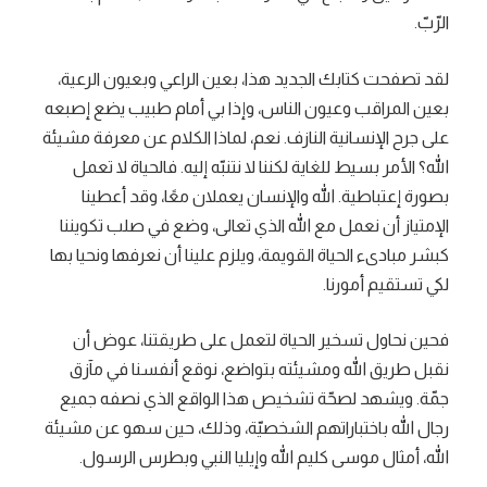
الرّبّ.
لقد تصفحت كتابك الجديد هذا، بعين الراعي وبعيون الرعية،
بعين المراقب وعيون الناس، وإذا بي أمام طبيب يضع إصبعه
على جرح الإنسانية النازف. نعم، لماذا الكلام عن معرفة مشيئة
الله؟ الأمر بسيط للغاية لكننا لا نتنبّه إليه. فالحياة لا تعمل
بصورة إعتباطية. الله والإنسان يعملان معًا، وقد أعطينا
الإمتياز أن نعمل مع الله الذي تعالى، وضع في صلب تكويننا
كبشر مبادىء الحياة القويمة، ويلزم علينا أن نعرفها ونحيا بها
لكي تستقيم أمورنا.
فحين نحاول تسخير الحياة لتعمل على طريقتنا، عوض أن
نقبل طريق الله ومشيئته بتواضع، نوقع أنفسنا في مآزق
جمّة. ويشهد لصحّة تشخيص هذا الواقع الذي نصفه جميع
رجال الله باختباراتهم الشخصيّة، وذلك، حين سهو عن مشيئة
الله، أمثال موسى كليم الله وإيليا النبي وبطرس الرسول.