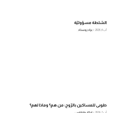
السّلطة مسؤوليّة
آب 4, 2026
براد روستاد
طوبى للمساكين بالرّوح: من هم؟ وماذا لهم؟
آب 2, 2026
إدكار طرابلسي