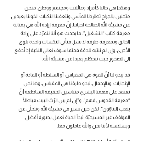
وهكذا هي حالنا كأفراد وعائلات ومجتمع ووطن. فنحن
مثخنين بالجراح تطاردنا المآسي وتتعقبنا النكبات، لكوننا بعيدين
عن مشيئة الله الصالحة لحياتنا. إنّ معرفة إرادة الله هي بمثابة
معرفة كتاب “التشغيل”. ما يحدث هو أننا نتمرّد على إرادة
الخالق وبمعرفة طرقه لا نسرّ. فتأتي النكسات واحدة تلوى
الأخرى. وإن لم ننتبه للدفة فحتما سوف نعاني النكبة إذ نُدفع
الى الصخور حيث نتحطّم بعيدا عن مشيئة الله.
قد يبدو لنا أنّ القوة هي المقياس، أو السلطة أو المادة أو
الإنجازات، وبالإجمال، تبدو طرقنا هي المقياس، وها نحن
نعتمد على فهمنا البشري متناسين الحقيقة الساطعة أنّ
“معرفة القدوس فهم”، و”إن لم يبنِ الرّبّ البيت فباطلًا
يتعب البناؤون”. لكن حين نسير في مشيئة الله ونتخلّى عن
المواقف غير المسيحيّة، تبدأ الحياة تعمل بصورة أفضل
وبسلاسة لأننا نحن والله عاملون معا.