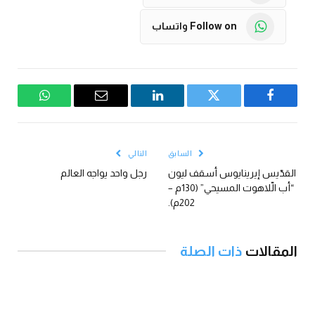
Follow on واتساب
فيسبوك
تويتر
لينكدإن
البريد
واتساب
الإلكتروني
السابق
التالي
القدّيس إيرينايوس أسقف ليون
رجل واحد يواجه العالم
“أب الّلاهوت المسيحي” (130م –
202م).
المقالات
ذات الصلة