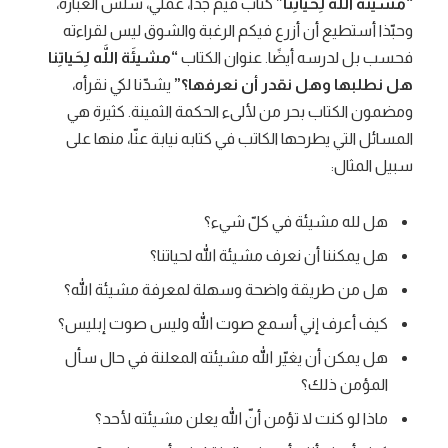
“مشيئَة اللَّه
لِحَياتِنا”
كتاب قيّم جدًّا، عملي، سلس العبارة،
وحبّذا أستطيع أن أزرع فيكم الرغبة والشوق ليس لقراءته
فحسب بل لدرسه أيضًا. عنوان الكتاب
“
مشيئَة اللَّه
لِحَياتِنا
هل نطلبها وهل نقدر أن نعرفها؟”
يشدّنا لكي نقرأه،
ومضمون الكتاب بحر من لألىء الحكمة الثمينة. كثيرة هي
المسائل التي يطرحها الكاتب في كتابه نيابة عنّا، منها على
سبيل المثال:
هل لله مشيئة في كلّ شيء؟
هل يمكننا أن نعرف مشيئة الله لحياتنا؟
هل من طريقة واضحة وسهلة لمعرفة مشيئة الله؟
كيف أعرف إني أسمع صوت الله وليس صوت إبليس؟
هل يمكن أن يغيّر الله مشيئته المعلنة في حال سأل
المؤمن ذلك؟
ماذا لو كنت لا تؤمن أنّ الله يعلن مشيئته لأحد؟