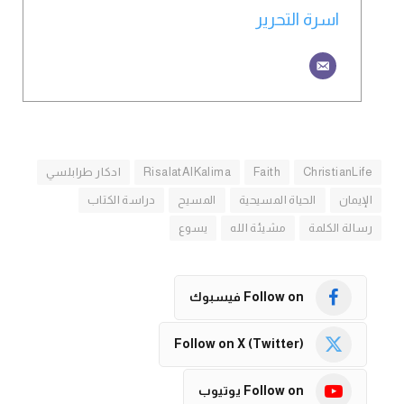
اسرة التحرير
ChristianLife
Faith
RisalatAlKalima
ادكار طرابلسي
الإيمان
الحياة المسيحية
المسيح
دراسة الكتاب
رسالة الكلمة
مشيئة الله
يسوع
Follow on فيسبوك
Follow on X (Twitter)
Follow on يوتيوب