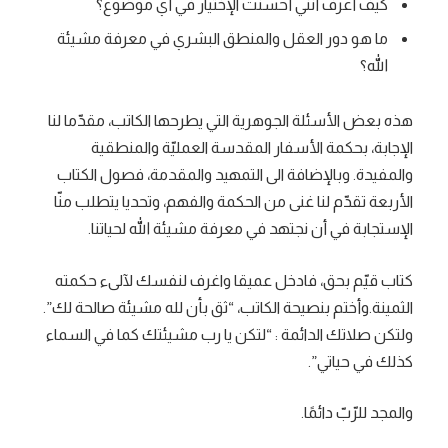
كيف أعرف أنني أحسنت الإختيار في أي موضوع؟
ما هو دور العقل والمنطق البشري في معرفة مشيئة
الله؟
هذه بعض الأسئلة الجوهرية التي يطرحها الكاتب، مقدّما لنا
الإجابة، بحكمة الأسفار المقدسة العمليّة والمنطقية
والمفيدة. وبالإضافة الى التمهيد والمقدمة، فصول الكتاب
الأربعة تقدّم لنا غنى من الحكمة والفهم، وتحديا يتطلب منّا
الإستجابة في أن نجتهد في معرفة مشيئة الله لحياتنا.
كتاب قيّم بحق، فادخل عميقا واغرف لنفسك لآلىء حكمته
الثمينة.وأختم بنصيحة الكاتب، “ثق بأن لله مشيئة صالحة لك”.
ولتكن صلاتك الدائمة : “لتكن يا رب مشيئتك كما في السماء
كذلك في حياتي”.
والمجد للرّبّ دائمًا.