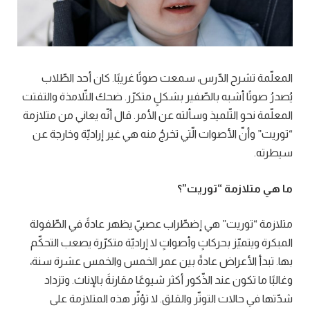
المعلّمة تشرح الدّرس، سمعت صوتًا غريبًا. كان أحد الطّلاب
يُصدرُ صوتًا أشبه بالصّفير بشكلٍ متكرّر. ضحك التّلامذة والتفتت
المعلّمة نحو التّلميذ وسألته عن الأمر. قال أنّه يعاني من متلازمة
“توريت” وأنّ الأصوات الّتي تخرجُ منه هي غير إراديّة وخارجة عن
سيطرته.
ما هي متلازمة “توريت”؟
متلازمة “توريت” هي إضطّراب عصبيّ يظهر عادةً في الطّفولة
المبكرة ويتميّز بحركاتٍ وأصواتٍ لا إراديّة متكرّرة يصعب التحكّم
بها. تبدأ الأعراض عادةً بين عمر الخمس والخمس عشرة سنة،
وغالبًا ما تكون عند الذّكور أكثر شيوعًا مقارنةَ بالإناث. وتزداد
شدّتها في حالات التوتّر والقلق. لا تؤثّر هذه المتلازمة على