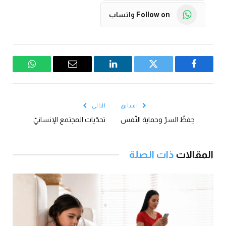
Follow on واتساب
فيسبوك
تويتر
لينكدإن
البريد
واتساب
الإلكتروني
السابق
التالي
حِفظُ السرّ وحماية النّفس
تحدّيات المجتمع الإنسانيّ
المقالات
ذات الصلة