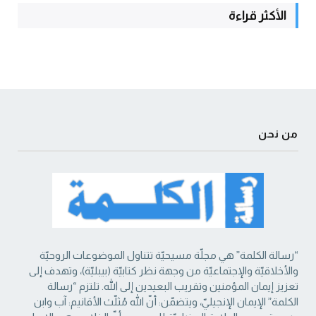
الأكثر قراءة
من نحن
“رسالة الكلمة” هي مجلّة مسيحيّة تتناول الموضوعات الروحيّة
والأخلاقيّة والإجتماعيّة من ‏وجهة نظر كتابيّة (بيبليّة)، وتهدف إلى
تعزيز إيمان المؤمنين وتقريب البعيدين إلى الله. تلتزم “رسالة
‏الكلمة” الإيمان الإنجيليّ، ويتضمّن: أنّ الله مُثلّث الأقانيم: آب وابن