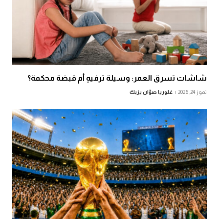
شاشات تسرق العمر: وسيلة ترفيهٍ أم قبضة محكمة؟
تموز 24, 2026
غلوريا صوّان يزبك