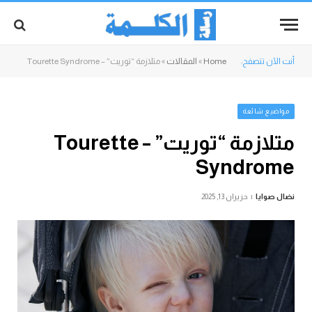
أنت الآن تتصفح:
Home
»
المقالات
»
متلازمة “توريت” – Tourette Syndrome
مواضيع شائعة
متلازمة “توريت” – Tourette
Syndrome
نضال صوايا
حزيران 13, 2025