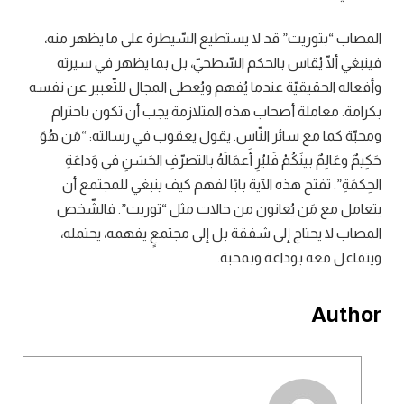
المصاب “بتوريت” قد لا يستطيع السّيطرة على ما يظهر منه،
فينبغي ألّا يُقاس بالحكم السّطحيّ، بل بما يظهر في سيرته
وأفعاله الحقيقيّة عندما يُفهم ويُعطى المجال للتّعبير عن نفسه
بكرامة. معاملة أصحاب هذه المتلازمة يجب أن تكون باحترام
ومحبّة كما مع سائر النّاس. يقول يعقوب في رسالته: “مَن هُوَ
حَكِيمٌ وعَالِمٌ بينَكُمْ فَليُرِ أَعمَالَهُ بالتصرّفِ الحَسَنِ في وَداعَةِ
الحِكمَةِ”. تفتح هذه الآية بابًا لفهم كيف ينبغي للمجتمع أن
يتعامل مع مَن يُعانون من حالات مثل “توريت”. فالشّخص
المصاب لا يحتاج إلى شفقة بل إلى مجتمعٍ يفهمه، يحتمله،
ويتفاعل معه بوداعة وبمحبة.
Author