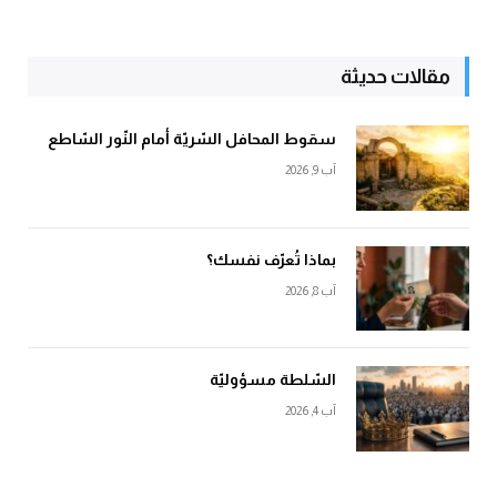
مقالات حديثة
سقوط المحافل السّريّة أمام النّور السّاطع
آب 9, 2026
بماذا تُعرّف نفسك؟
آب 8, 2026
السّلطة مسؤوليّة
آب 4, 2026