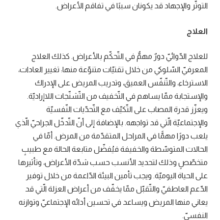
التوتّر والإجهاد قد يكونان سببًا في تفاقم الأعراض.
العلاج
للعلاج الدّوائيّ دورٌ مهمٌّ في التّحكّم بالأعراض. كذلك العلاج
المعرفيّ السّلوكي من خلال تقنيّات متنوّعة منها: تغيير العادات،
الاسترخاء، والتّنفّس العميق، وتدريب المريض على الإدراك
والإستجابة ممّا يساهم في التّخفيف من التّشنّجات اللاإراديّة.
ويعزّز قدرة المصاب على التّكيّف مع التّحدّيات النّفسيّة
والإجتماعيّة الّتي قد تواجهه. بالإضافة إلى أنّ التّدخّل الجراحيّ الّذي
يلعب دورًا مهمًّا في المراحل المتقدّمة من المرض. أمّا في
الحالات المتوسّطة والخفيفة فيُفضّل متابعة الحالة مع طبيبٍ
متخصّصٍ وذلك لتحديد الأنسب حسب شدّة الأعراض، وتأثيرها
على الحياة اليوميّة. ويجب تأمين البيئة الدّاعمة من خلال توفير
الدّعم العاطفيّ والتّقبّل ممّا يخفّف من أعراض العزلة الّتي قد
يعاني منها المريض ويساعد في تحسين أدائه الإجتماعيّ وتوازنه
النفسيّ.