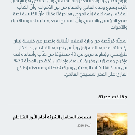
وروح قدس، والولادة العذراويّة ‏للمسيح، وأنّ الخلاص هو بالإيمان
بالرّب يسوع وحده الفادي والمقام من بين الأموات، وأنّ الكتاب
‏المقدّس هو كلمة الله الموحى بها حرفيًّا وكليًّا، وأنّ الكنيسة تضمّ
جميع المؤمنين بالمسيح، وأنّ المسيح ‏سيعود ثانية لدينونة الأحياء
والأموات. ‏
المجلّة مُرخّصة من وزارة الإعلام اللّبنانية وتصدر عن كنيسة لبنان
الإنجيليّة. مديرها المسؤول ‏ورئيس تحريرها القسّيس د. ادكار
طرابلسي، ويُعاونه فريق من 40 متطوّعًا من كتّاب وأساتذة لغة
‏وإخراج ومصوّرين وفريق تسويق وإداريّين. تُخصّص المجلّة 70%
من مقالاتها للكتّاب الوطنيّين ‏وتترك 30% للترجمة بغيّة إطلاع
القارئ على الفكر المسيحيّ العالميّ.‏
مقالات حديثة
سقوط المحافل السّريّة أمام النّور السّاطع
آب 9, 2026