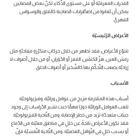
القدرات المعرفيّة أو على مستوى الذّكاء، لكنّ بعض المصابين
يمكن أن يُعانوا من اضطّرابات مُصاحِبة كالقلق والوسواس
القهريّ.
الأعراض الرّئيسيّة
تتنوّع الأعراض، فقد تظهر من خلال حركاتٍ متكرّرةٍ مفاجئةٍ مثل
رمش العين، هزّ الكتفَين، القفز أو الدّوَران، أو من خلال أصوات لا
إراديّة يصعب التّحكّم بها كالشّخير أو أصوات الحلق.
الأسباب
أسباب هذه المتلازمة مزيج من عوامل وراثيّة، وفيزيولوجيّة.
تلعب العوامل الوراثيّة دورًا مهمًّا حيث تشير الدّراسات إلى وجود
جينات متعددّة تزيد من خطر الإصابة. ومن النّاحية الفيزيولوجيّة
فقد تكون الأعراض ناتجةً عن خللٍ في مناطق معيّنة من الدّماغ
أو بسبب خللٍ في النّواقل العصبيّة. ومن النّاحية النّفسيّة فإنّ