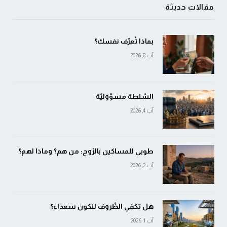
مقالات حديثة
بماذا تُعرّف نفسك؟
آب 8, 2026
السّلطة مسؤوليّة
آب 4, 2026
طوبى للمساكين بالرّوح: من هم؟ وماذا لهم؟
آب 2, 2026
هل تكفي الظّروف لنكون سعداء؟
آب 1, 2026