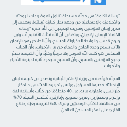
“رسالة الكلمة” هي مجلّة مسيحيّة تتناول الموضوعات الروحيّة
والأخلاقيّة والإجتماعيّة من ‏وجهة نظر كتابيّة (بيبليّة)، وتهدف إلى
تعزيز إيمان المؤمنين وتقريب البعيدين إلى الله. تلتزم “رسالة
‏الكلمة” الإيمان الإنجيليّ، ويتضمّن: أنّ الله مُثلّث الأقانيم: آب وابن
وروح قدس، والولادة العذراويّة ‏للمسيح، وأنّ الخلاص هو بالإيمان
بالرّب يسوع وحده الفادي والمقام من بين الأموات، وأنّ الكتاب
‏المقدّس هو كلمة الله الموحى بها حرفيًّا وكليًّا، وأنّ الكنيسة تضمّ
جميع المؤمنين بالمسيح، وأنّ المسيح ‏سيعود ثانية لدينونة الأحياء
والأموات. ‏
المجلّة مُرخّصة من وزارة الإعلام اللّبنانية وتصدر عن كنيسة لبنان
الإنجيليّة. مديرها المسؤول ‏ورئيس تحريرها القسّيس د. ادكار
طرابلسي، ويُعاونه فريق من 40 متطوّعًا من كتّاب وأساتذة لغة
‏وإخراج ومصوّرين وفريق تسويق وإداريّين. تُخصّص المجلّة 70%
من مقالاتها للكتّاب الوطنيّين ‏وتترك 30% للترجمة بغيّة إطلاع
القارئ على الفكر المسيحيّ العالميّ.‏