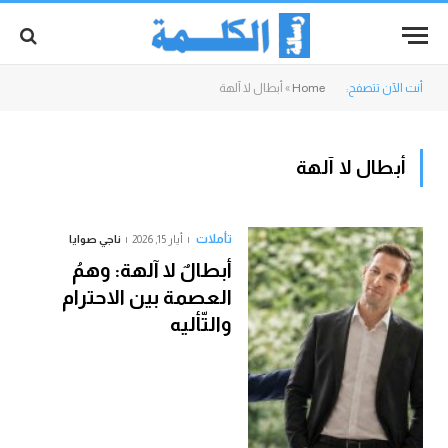
أنت الآن تتصفح:
Home
»
أبطال لا آلهة
أبطال لا آلهة
تأملات
أيار 15, 2026
ناجي صوايا
أبطالٌ لا آلهة: وهمُ
العصمة بين الاحترام
والتّأليه