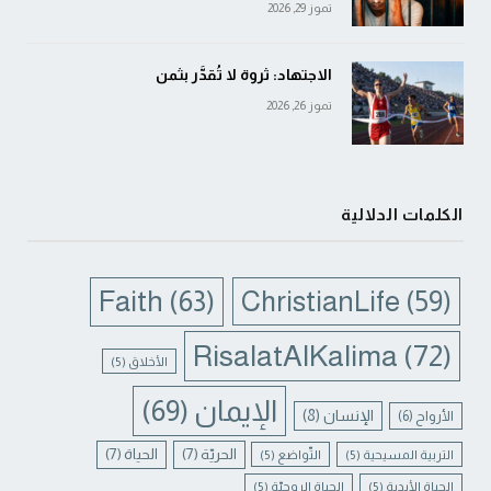
تموز 29, 2026
الاجتهاد: ثروة لا تُقدَّر بثمن
تموز 26, 2026
الكلمات الدلالية
Faith
(63)
ChristianLife
(59)
RisalatAlKalima
(72)
الأخلاق
(5)
الإيمان
(69)
الإنسان
(8)
الأرواح
(6)
الحريّة
(7)
الحياة
(7)
التربية المسيحية
(5)
التّواضع
(5)
الحياة الأبدية
(5)
الحياة الروحيّة
(5)