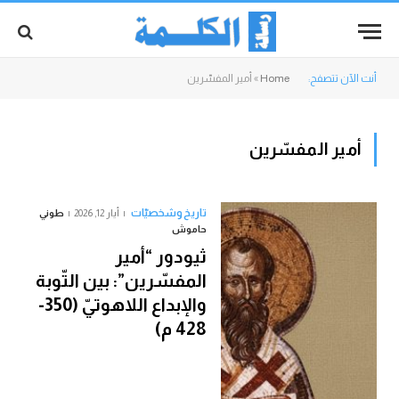
أنت الآن تتصفح:
Home
»
أمير المفسّرين
أمير المفسّرين
تاريخ وشخصيّات
أيار 12, 2026
طوني
حاموش
ثيودور “أمير
المفسّرين”: بين التّوبة
والإبداع اللاهوتيّ (350-
428 م)