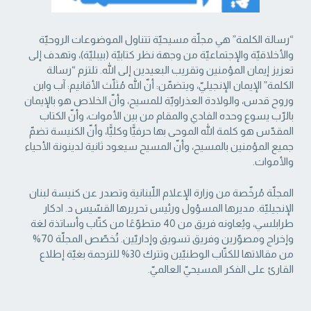
“رسالة الكلمة” هي مجلّة مسيحيّة تتناول الموضوعات الروحيّة
والأخلاقيّة والإجتماعيّة من ‏وجهة نظر كتابيّة (بيبليّة)، وتهدف إلى
تعزيز إيمان المؤمنين وتقريب البعيدين إلى الله. تلتزم “رسالة
‏الكلمة” الإيمان الإنجيليّ، ويتضمّن: أنّ الله مُثلّث الأقانيم: آب وابن
وروح قدس، والولادة العذراويّة ‏للمسيح، وأنّ الخلاص هو بالإيمان
بالرّب يسوع وحده الفادي والمقام من بين الأموات، وأنّ الكتاب
‏المقدّس هو كلمة الله الموحى بها حرفيًّا وكليًّا، وأنّ الكنيسة تضمّ
جميع المؤمنين بالمسيح، وأنّ المسيح ‏سيعود ثانية لدينونة الأحياء
والأموات. ‏
المجلّة مُرخّصة من وزارة الإعلام اللّبنانية وتصدر عن كنيسة لبنان
الإنجيليّة. مديرها المسؤول ‏ورئيس تحريرها القسّيس د. ادكار
طرابلسي، ويُعاونه فريق من 40 متطوّعًا من كتّاب وأساتذة لغة
‏وإخراج ومصوّرين وفريق تسويق وإداريّين. تُخصّص المجلّة 70%
من مقالاتها للكتّاب الوطنيّين ‏وتترك 30% للترجمة بغيّة إطلاع
القارئ على الفكر المسيحيّ العالميّ.‏