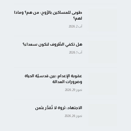
طوبى للمساكين بالرّوح: من هم؟ وماذا
لهم؟
آب 2, 2026
هل تكفي الظّروف لنكون سعداء؟
آب 1, 2026
عقوبة الإعدام: بين قدسيّة الحياة
وضرورات العدالة
تموز 29, 2026
الاجتهاد: ثروة لا تُقدَّر بثمن
تموز 26, 2026