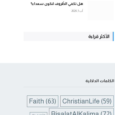
هل تكفي الظّروف لنكون سعداء؟
آب 1, 2026
الأكثر قراءة
الكلمات الدلالية
Faith
(63)
ChristianLife
(59)
RisalatAlKalima
(72)