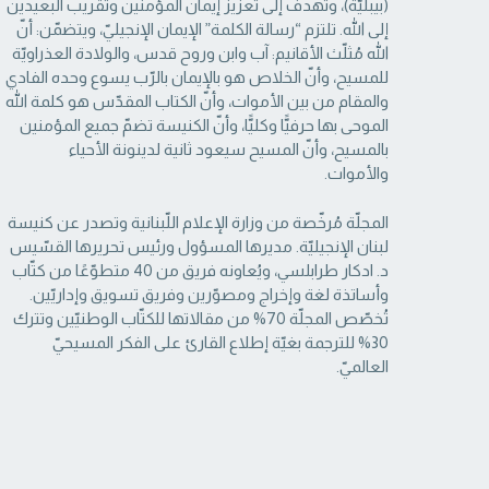
(بيبليّة)، وتهدف إلى تعزيز إيمان المؤمنين وتقريب البعيدين
إلى الله. تلتزم “رسالة ‏الكلمة” الإيمان الإنجيليّ، ويتضمّن: أنّ
الله مُثلّث الأقانيم: آب وابن وروح قدس، والولادة العذراويّة
‏للمسيح، وأنّ الخلاص هو بالإيمان بالرّب يسوع وحده الفادي
والمقام من بين الأموات، وأنّ الكتاب ‏المقدّس هو كلمة الله
الموحى بها حرفيًّا وكليًّا، وأنّ الكنيسة تضمّ جميع المؤمنين
بالمسيح، وأنّ المسيح ‏سيعود ثانية لدينونة الأحياء
والأموات. ‏
المجلّة مُرخّصة من وزارة الإعلام اللّبنانية وتصدر عن كنيسة
لبنان الإنجيليّة. مديرها المسؤول ‏ورئيس تحريرها القسّيس
د. ادكار طرابلسي، ويُعاونه فريق من 40 متطوّعًا من كتّاب
وأساتذة لغة ‏وإخراج ومصوّرين وفريق تسويق وإداريّين.
تُخصّص المجلّة 70% من مقالاتها للكتّاب الوطنيّين ‏وتترك
30% للترجمة بغيّة إطلاع القارئ على الفكر المسيحيّ
العالميّ.‏