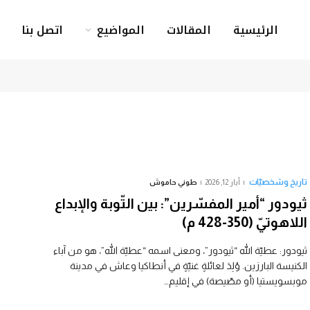
الرئيسية
المقالات
المواضيع
اتصل بنا
تاريخ وشخصيّات
أيار 12, 2026
طوني حاموش
ثيودور “أمير المفسّرين”: بين التّوبة والإبداع
اللاهوتيّ (350-428 م)
ثيودور: عطيّة الله “ثيودور”، ومعنى اسمه “عطيّة الله”، هو من آباء
الكنيسة البارزين. وُلِدَ لعائلةٍ غنيّةٍ في أنطاكيا وعاش في مدينة
موبسويستيا (أو مصّيصة) في إقليم…