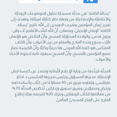
“رسالة الكلمة” هي مجلّة مسيحيّة تتناول الموضوعات الروحيّة
والأخلاقيّة والإجتماعيّة من ‏وجهة نظر كتابيّة (بيبليّة)، وتهدف إلى
تعزيز إيمان المؤمنين وتقريب البعيدين إلى الله. تلتزم “رسالة
‏الكلمة” الإيمان الإنجيليّ، ويتضمّن: أنّ الله مُثلّث الأقانيم: آب وابن
وروح قدس، والولادة العذراويّة ‏للمسيح، وأنّ الخلاص هو بالإيمان
بالرّب يسوع وحده الفادي والمقام من بين الأموات، وأنّ الكتاب
‏المقدّس هو كلمة الله الموحى بها حرفيًّا وكليًّا، وأنّ الكنيسة تضمّ
جميع المؤمنين بالمسيح، وأنّ المسيح ‏سيعود ثانية لدينونة الأحياء
والأموات. ‏
المجلّة مُرخّصة من وزارة الإعلام اللّبنانية وتصدر عن كنيسة لبنان
الإنجيليّة. مديرها المسؤول ‏ورئيس تحريرها القسّيس د. ادكار
طرابلسي، ويُعاونه فريق من 40 متطوّعًا من كتّاب وأساتذة لغة
‏وإخراج ومصوّرين وفريق تسويق وإداريّين. تُخصّص المجلّة 70%
من مقالاتها للكتّاب الوطنيّين ‏وتترك 30% للترجمة بغيّة إطلاع
القارئ على الفكر المسيحيّ العالميّ.‏