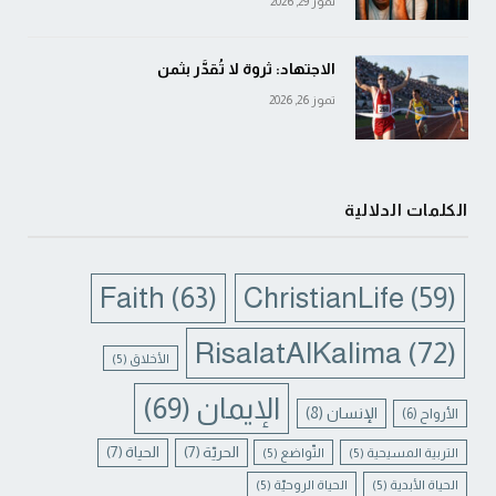
تموز 29, 2026
الاجتهاد: ثروة لا تُقدَّر بثمن
تموز 26, 2026
الكلمات الدلالية
Faith
(63)
ChristianLife
(59)
RisalatAlKalima
(72)
الأخلاق
(5)
الإيمان
(69)
الإنسان
(8)
الأرواح
(6)
الحريّة
(7)
الحياة
(7)
التربية المسيحية
(5)
التّواضع
(5)
الحياة الأبدية
(5)
الحياة الروحيّة
(5)