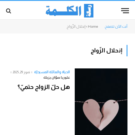
أنت الآن تتصفح:
Home
»
إنحلال الزّواج
إنحلال الزّواج
الحياة والعائلة المسيحيّة
تموز 29, 2025
غلوريا صوّان يزبك
هل حلّ الزواج حتميّ؟