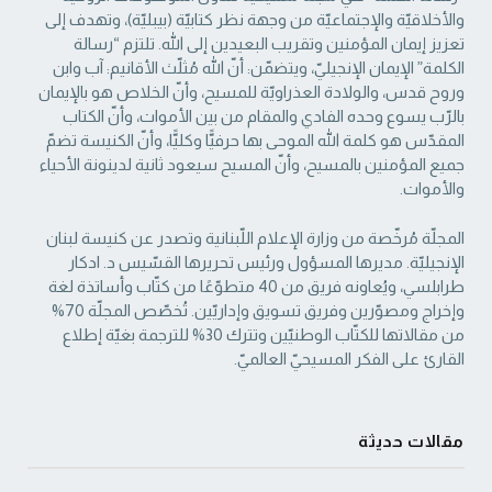
والأخلاقيّة والإجتماعيّة من ‏وجهة نظر كتابيّة (بيبليّة)، وتهدف إلى
تعزيز إيمان المؤمنين وتقريب البعيدين إلى الله. تلتزم “رسالة
‏الكلمة” الإيمان الإنجيليّ، ويتضمّن: أنّ الله مُثلّث الأقانيم: آب وابن
وروح قدس، والولادة العذراويّة ‏للمسيح، وأنّ الخلاص هو بالإيمان
بالرّب يسوع وحده الفادي والمقام من بين الأموات، وأنّ الكتاب
‏المقدّس هو كلمة الله الموحى بها حرفيًّا وكليًّا، وأنّ الكنيسة تضمّ
جميع المؤمنين بالمسيح، وأنّ المسيح ‏سيعود ثانية لدينونة الأحياء
والأموات. ‏
المجلّة مُرخّصة من وزارة الإعلام اللّبنانية وتصدر عن كنيسة لبنان
الإنجيليّة. مديرها المسؤول ‏ورئيس تحريرها القسّيس د. ادكار
طرابلسي، ويُعاونه فريق من 40 متطوّعًا من كتّاب وأساتذة لغة
‏وإخراج ومصوّرين وفريق تسويق وإداريّين. تُخصّص المجلّة 70%
من مقالاتها للكتّاب الوطنيّين ‏وتترك 30% للترجمة بغيّة إطلاع
القارئ على الفكر المسيحيّ العالميّ.‏
مقالات حديثة