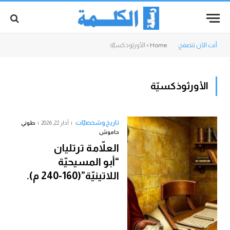
أنت الآن تتصفح:
Home
»
الأورثوذكسيّة
الأورثوذكسيّة
تاريخ وشخصيّات
آذار 22, 2026
طوني
حاموش
العلاّمة ترتليان
“أبو المسيحيّة
اللاتينيّة”(160-240 م).