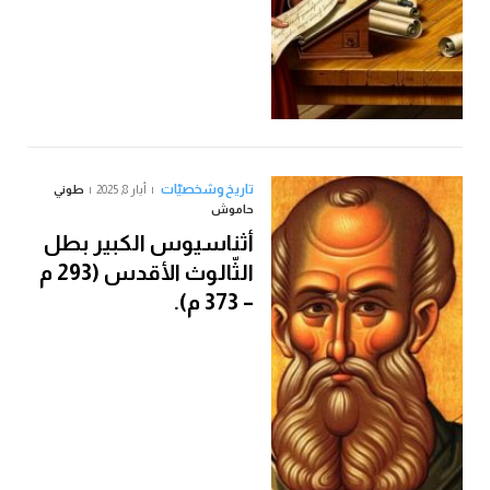
تاريخ وشخصيّات
أيار 8, 2025
طوني
حاموش
أثناسيوس الكبير بطل
الثّالوث الأقدس (293 م
– 373 م).