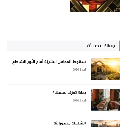
مقالات حديثة
سقوط المحافل السّريّة أمام النّور السّاطع
آب 9, 2026
بماذا تُعرّف نفسك؟
آب 8, 2026
السّلطة مسؤوليّة