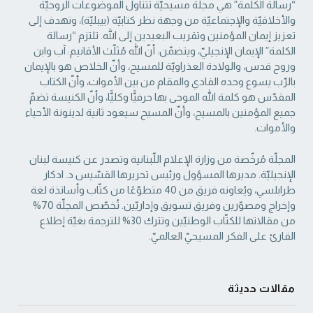
“رسالة الكلمة” هي مجلّة مسيحيّة تتناول الموضوعات الروحيّة
والأخلاقيّة والإجتماعيّة من ‏وجهة نظر كتابيّة (بيبليّة)، وتهدف إلى
تعزيز إيمان المؤمنين وتقريب البعيدين إلى الله. تلتزم “رسالة
‏الكلمة” الإيمان الإنجيليّ، ويتضمّن: أنّ الله مُثلّث الأقانيم: آب وابن
وروح قدس، والولادة العذراويّة ‏للمسيح، وأنّ الخلاص هو بالإيمان
بالرّب يسوع وحده الفادي والمقام من بين الأموات، وأنّ الكتاب
‏المقدّس هو كلمة الله الموحى بها حرفيًّا وكليًّا، وأنّ الكنيسة تضمّ
جميع المؤمنين بالمسيح، وأنّ المسيح ‏سيعود ثانية لدينونة الأحياء
والأموات. ‏
المجلّة مُرخّصة من وزارة الإعلام اللّبنانية وتصدر عن كنيسة لبنان
الإنجيليّة. مديرها المسؤول ‏ورئيس تحريرها القسّيس د. ادكار
طرابلسي، ويُعاونه فريق من 40 متطوّعًا من كتّاب وأساتذة لغة
‏وإخراج ومصوّرين وفريق تسويق وإداريّين. تُخصّص المجلّة 70%
من مقالاتها للكتّاب الوطنيّين ‏وتترك 30% للترجمة بغيّة إطلاع
القارئ على الفكر المسيحيّ العالميّ.‏
مقالات حديثة