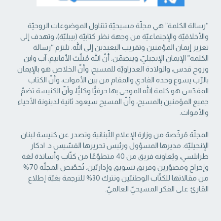
“رسالة الكلمة” هي مجلّة مسيحيّة تتناول الموضوعات الروحيّة
والأخلاقيّة والإجتماعيّة من ‏وجهة نظر كتابيّة (بيبليّة)، وتهدف إلى
تعزيز إيمان المؤمنين وتقريب البعيدين إلى الله. تلتزم “رسالة
‏الكلمة” الإيمان الإنجيليّ، ويتضمّن: أنّ الله مُثلّث الأقانيم: آب وابن
وروح قدس، والولادة العذراويّة ‏للمسيح، وأنّ الخلاص هو بالإيمان
بالرّب يسوع وحده الفادي والمقام من بين الأموات، وأنّ الكتاب
‏المقدّس هو كلمة الله الموحى بها حرفيًّا وكليًّا، وأنّ الكنيسة تضمّ
جميع المؤمنين بالمسيح، وأنّ المسيح ‏سيعود ثانية لدينونة الأحياء
والأموات. ‏
المجلّة مُرخّصة من وزارة الإعلام اللّبنانية وتصدر عن كنيسة لبنان
الإنجيليّة. مديرها المسؤول ‏ورئيس تحريرها القسّيس د. ادكار
طرابلسي، ويُعاونه فريق من 40 متطوّعًا من كتّاب وأساتذة لغة
‏وإخراج ومصوّرين وفريق تسويق وإداريّين. تُخصّص المجلّة 70%
من مقالاتها للكتّاب الوطنيّين ‏وتترك 30% للترجمة بغيّة إطلاع
القارئ على الفكر المسيحيّ العالميّ.‏