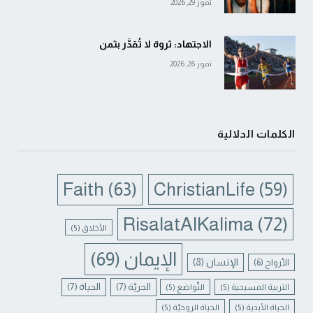
تموز 29, 2026
الاجتهاد: ثروة لا تُقدَّر بثمن
تموز 26, 2026
الكلمات الدلالية
Faith
(63)
ChristianLife
(59)
RisalatAlKalima
(72)
الأخلاق
(5)
الإيمان
(69)
الإنسان
(8)
الأرواح
(6)
الحريّة
(7)
الحياة
(7)
التربية المسيحية
(5)
التّواضع
(5)
الحياة الأبدية
(5)
الحياة الروحيّة
(5)