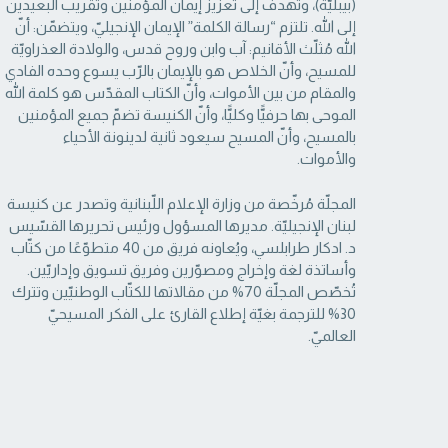
(بيبليّة)، وتهدف إلى تعزيز إيمان المؤمنين وتقريب البعيدين
إلى الله. تلتزم “رسالة ‏الكلمة” الإيمان الإنجيليّ، ويتضمّن: أنّ
الله مُثلّث الأقانيم: آب وابن وروح قدس، والولادة العذراويّة
‏للمسيح، وأنّ الخلاص هو بالإيمان بالرّب يسوع وحده الفادي
والمقام من بين الأموات، وأنّ الكتاب ‏المقدّس هو كلمة الله
الموحى بها حرفيًّا وكليًّا، وأنّ الكنيسة تضمّ جميع المؤمنين
بالمسيح، وأنّ المسيح ‏سيعود ثانية لدينونة الأحياء
والأموات. ‏
المجلّة مُرخّصة من وزارة الإعلام اللّبنانية وتصدر عن كنيسة
لبنان الإنجيليّة. مديرها المسؤول ‏ورئيس تحريرها القسّيس
د. ادكار طرابلسي، ويُعاونه فريق من 40 متطوّعًا من كتّاب
وأساتذة لغة ‏وإخراج ومصوّرين وفريق تسويق وإداريّين.
تُخصّص المجلّة 70% من مقالاتها للكتّاب الوطنيّين ‏وتترك
30% للترجمة بغيّة إطلاع القارئ على الفكر المسيحيّ
العالميّ.‏