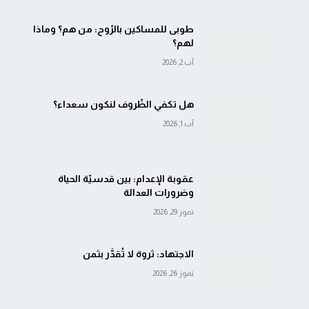
طوبى للمساكين بالرّوح: من هم؟ وماذا
لهم؟
آب 2, 2026
هل تكفي الظّروف لنكون سعداء؟
آب 1, 2026
عقوبة الإعدام: بين قدسيّة الحياة
وضرورات العدالة
تموز 29, 2026
الاجتهاد: ثروة لا تُقدَّر بثمن
تموز 26, 2026