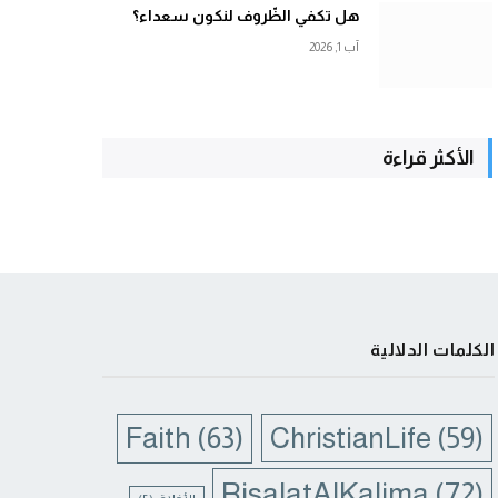
هل تكفي الظّروف لنكون سعداء؟
آب 1, 2026
الأكثر قراءة
الكلمات الدلالية
Faith
(63)
ChristianLife
(59)
RisalatAlKalima
(72)