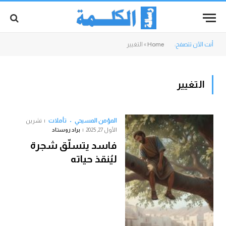
أنت الآن تتصفح:
Home
»
التغيير
التغيير
المؤمن المسيحي
تأملات
تشرين
الأول 27, 2025
براد روستاد
فاسد يتسلّق شجرة
ليُنقذ حياته