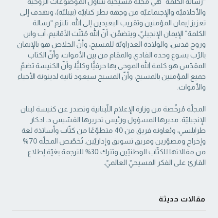
“رسالة الكلمة” هي مجلّة مسيحيّة تتناول الموضوعات الروحيّة
والأخلاقيّة والإجتماعيّة من ‏وجهة نظر كتابيّة (بيبليّة)، وتهدف إلى
تعزيز إيمان المؤمنين وتقريب البعيدين إلى الله. تلتزم “رسالة
‏الكلمة” الإيمان الإنجيليّ، ويتضمّن: أنّ الله مُثلّث الأقانيم: آب وابن
وروح قدس، والولادة العذراويّة ‏للمسيح، وأنّ الخلاص هو بالإيمان
بالرّب يسوع وحده الفادي والمقام من بين الأموات، وأنّ الكتاب
‏المقدّس هو كلمة الله الموحى بها حرفيًّا وكليًّا، وأنّ الكنيسة تضمّ
جميع المؤمنين بالمسيح، وأنّ المسيح ‏سيعود ثانية لدينونة الأحياء
والأموات. ‏
المجلّة مُرخّصة من وزارة الإعلام اللّبنانية وتصدر عن كنيسة لبنان
الإنجيليّة. مديرها المسؤول ‏ورئيس تحريرها القسّيس د. ادكار
طرابلسي، ويُعاونه فريق من 40 متطوّعًا من كتّاب وأساتذة لغة
‏وإخراج ومصوّرين وفريق تسويق وإداريّين. تُخصّص المجلّة 70%
من مقالاتها للكتّاب الوطنيّين ‏وتترك 30% للترجمة بغيّة إطلاع
القارئ على الفكر المسيحيّ العالميّ.‏
مقالات حديثة