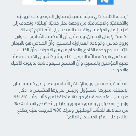
“رسالة الكلمة” هي مجلّة مسيحيّة تتناول الموضوعات الروحيّة
والأخلاقيّة والإجتماعيّة من ‏وجهة نظر كتابيّة (بيبليّة)، وتهدف إلى
تعزيز إيمان المؤمنين وتقريب البعيدين إلى الله. تلتزم “رسالة
‏الكلمة” الإيمان الإنجيليّ، ويتضمّن: أنّ الله مُثلّث الأقانيم: آب وابن
وروح قدس، والولادة العذراويّة ‏للمسيح، وأنّ الخلاص هو بالإيمان
بالرّب يسوع وحده الفادي والمقام من بين الأموات، وأنّ الكتاب
‏المقدّس هو كلمة الله الموحى بها حرفيًّا وكليًّا، وأنّ الكنيسة تضمّ
جميع المؤمنين بالمسيح، وأنّ المسيح ‏سيعود ثانية لدينونة الأحياء
والأموات. ‏
المجلّة مُرخّصة من وزارة الإعلام اللّبنانية وتصدر عن كنيسة لبنان
الإنجيليّة. مديرها المسؤول ‏ورئيس تحريرها القسّيس د. ادكار
طرابلسي، ويُعاونه فريق من 40 متطوّعًا من كتّاب وأساتذة لغة
‏وإخراج ومصوّرين وفريق تسويق وإداريّين. تُخصّص المجلّة 70%
من مقالاتها للكتّاب الوطنيّين ‏وتترك 30% للترجمة بغيّة إطلاع
القارئ على الفكر المسيحيّ العالميّ.‏