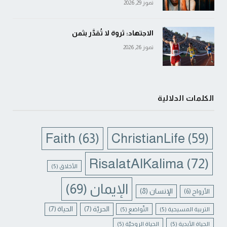
تموز 29, 2026
الاجتهاد: ثروة لا تُقدَّر بثمن
تموز 26, 2026
الكلمات الدلالية
Faith
(63)
ChristianLife
(59)
RisalatAlKalima
(72)
الأخلاق
(5)
الإيمان
(69)
الإنسان
(8)
الأرواح
(6)
الحريّة
(7)
الحياة
(7)
التربية المسيحية
(5)
التّواضع
(5)
الحياة الأبدية
(5)
الحياة الروحيّة
(5)