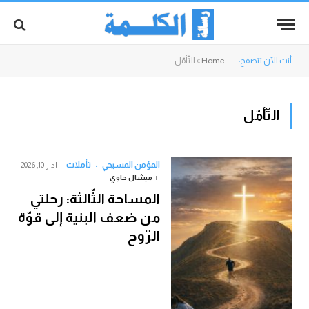
أنت الآن تتصفح:
Home
»
التّأمّل
التّأمّل
المؤمن المسيحي
تأملات
آذار 10, 2026
ميشال حاوي
المساحة الثّالثة: رحلتي
من ضعف البنية إلى قوّة
الرّوح